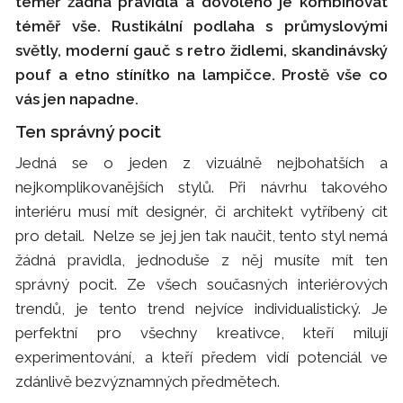
téměř žádná pravidla a dovoleno je kombinovat
téměř vše. Rustikální podlaha s průmyslovými
světly, moderní gauč s retro židlemi, skandinávský
pouf a etno stínítko na lampičce. Prostě vše co
vás jen napadne.
Ten správný pocit
Jedná se o jeden z vizuálně nejbohatších a
nejkomplikovanějších stylů. Při návrhu takového
interiéru musí mít designér, či architekt vytříbený cit
pro detail. Nelze se jej jen tak naučit, tento styl nemá
žádná pravidla, jednoduše z něj musíte mít ten
správný pocit. Ze všech současných interiérových
trendů, je tento trend nejvíce individualistický. Je
perfektní pro všechny kreativce, kteří milují
experimentování, a kteří předem vidí potenciál ve
zdánlivě bezvýznamných předmětech.