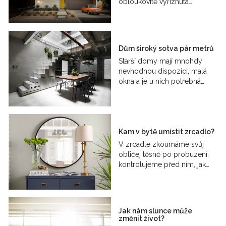
obloukovitě vyříznuta…
Dům široký sotva pár metrů
Starší domy mají mnohdy
nevhodnou dispozici, malá
okna a je u nich potřebná…
Kam v bytě umístit zrcadlo?
V zrcadle zkoumáme svůj
obličej těsně po probuzení,
kontrolujeme před ním, jak…
Jak nám slunce může
změnit život?