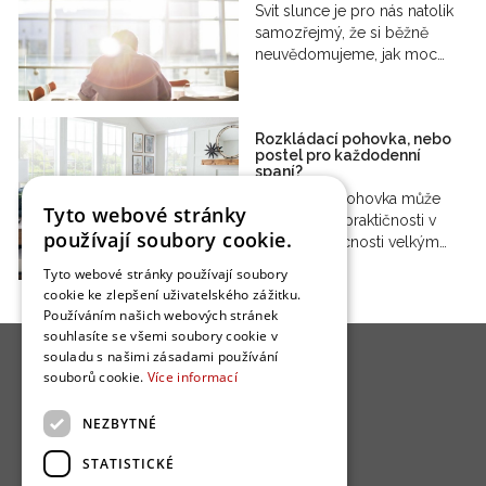
Svit slunce je pro nás natolik
samozřejmý, že si běžně
neuvědomujeme, jak moc…
Rozkládací pohovka, nebo
postel pro každodenní
spaní?
Rozkládací pohovka může
Tyto webové stránky
být díky své praktičnosti v
používají soubory cookie.
každé domácnosti velkým…
Tyto webové stránky používají soubory
cookie ke zlepšení uživatelského zážitku.
Používáním našich webových stránek
souhlasíte se všemi soubory cookie v
souladu s našimi zásadami používání
souborů cookie.
Více informací
NEZBYTNÉ
O nás
STATISTICKÉ
Bydlo programy