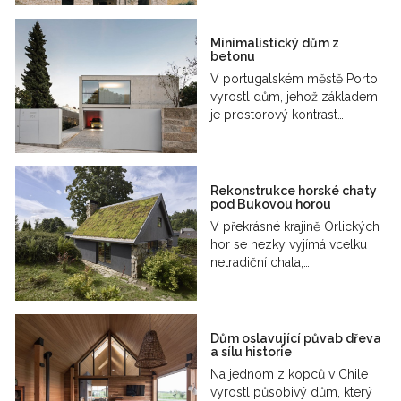
Minimalistický dům z
betonu
V portugalském městě Porto
vyrostl dům, jehož základem
je prostorový kontrast…
Rekonstrukce horské chaty
pod Bukovou horou
V překrásné krajině Orlických
hor se hezky vyjímá vcelku
netradiční chata,…
Dům oslavující půvab dřeva
a sílu historie
Na jednom z kopců v Chile
vyrostl působivý dům, který