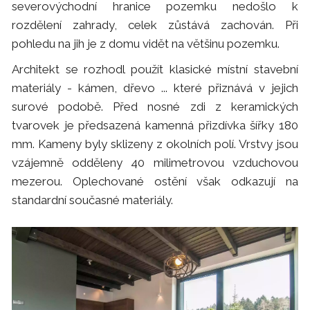
severovýchodní hranice pozemku nedošlo k
rozdělení zahrady, celek zůstává zachován. Při
pohledu na jih je z domu vidět na většinu pozemku.
Architekt se rozhodl použít klasické místní stavební
materiály - kámen, dřevo ... které přiznává v jejich
surové podobě. Před nosné zdi z keramických
tvarovek je předsazená kamenná přizdívka šířky 180
mm. Kameny byly sklizeny z okolních polí. Vrstvy jsou
vzájemně odděleny 40 milimetrovou vzduchovou
mezerou. Oplechované ostění však odkazují na
standardní současné materiály.