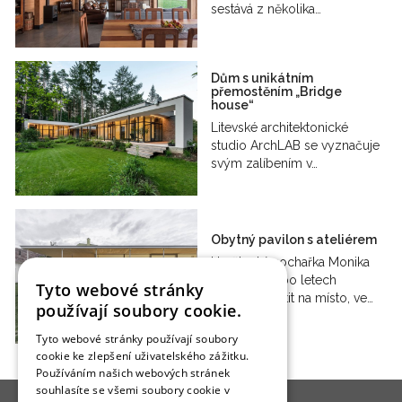
sestává z několika…
Dům s unikátním
přemostěním „Bridge
house“
Litevské architektonické
studio ArchLAB se vyznačuje
svým zalíbením v…
Obytný pavilon s ateliérem
Umělecká sochařka Monika
Rienössl se po letech
Tyto webové stránky
rozhodla vrátit na místo, ve…
používají soubory cookie.
Tyto webové stránky používají soubory
cookie ke zlepšení uživatelského zážitku.
Používáním našich webových stránek
souhlasíte se všemi soubory cookie v