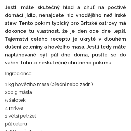
Jestli máte skutečný hlad a chuť na poctivé
domácí jídlo, nenajdete nic vhodějšího než irské
stew. Tento pokrm typický pro Britské ostrovy má
dokonce tu vlastnost, že je den ode dne lepší.
Tajemství celého receptu je ukryté v dlouhém
dušení zeleniny a hovězího masa. Jestli tedy máte
naplánované být půl dne doma, pusťte se do
vaření tohoto neskutečně chutného pokrmu.
Ingredience:
1 kg hovězího masa (přední nebo zadní)
200 g másla
5 šalotek
4 mrkve
1 větší petržel
půl celeru