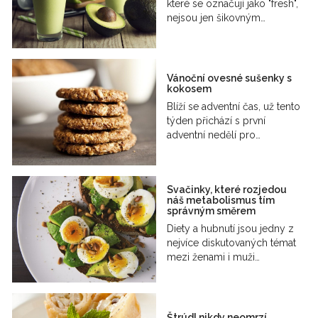
které se označují jako "fresh",
nejsou jen šikovným…
Vánoční ovesné sušenky s
kokosem
Blíží se adventní čas, už tento
týden přichází s první
adventní nedělí pro…
Svačinky, které rozjedou
náš metabolismus tím
správným směrem
Diety a hubnutí jsou jedny z
nejvíce diskutovaných témat
mezi ženami i muži…
Štrúdl nikdy neomrzí