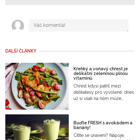
DALŠÍ ČLÁNKY
Křehký a voňavý chřest je
delikátní zeleninou plnou
vitamínů
Chřest kdysi patřil mezi
delikatesy pro vyvolené, dnes
už si však na něm může…
Buďte FRESH s avokádem a
banány!
Cítíte se unavení? Nápoje,