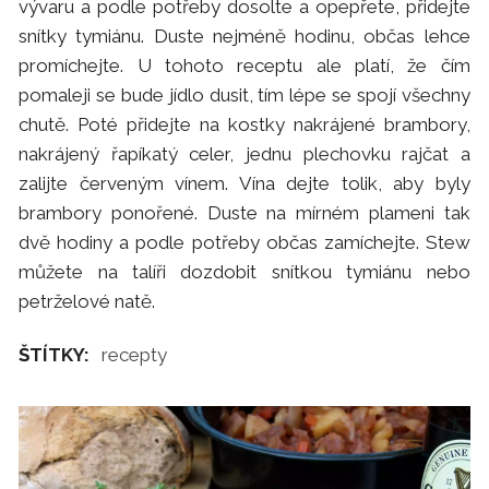
vývaru a podle potřeby dosolte a opepřete, přidejte
snítky tymiánu. Duste nejméně hodinu, občas lehce
promíchejte. U tohoto receptu ale platí, že čím
pomaleji se bude jídlo dusit, tím lépe se spojí všechny
chutě. Poté přidejte na kostky nakrájené brambory,
nakrájený řapíkatý celer, jednu plechovku rajčat a
zalijte červeným vínem. Vína dejte tolik, aby byly
brambory ponořené. Duste na mírném plameni tak
dvě hodiny a podle potřeby občas zamíchejte. Stew
můžete na talíři dozdobit snítkou tymiánu nebo
petrželové natě.
ŠTÍTKY:
recepty