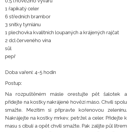
0,5 l hovězího vývaru
1 řapíkatý celer
6 středních brambor
3 snítky tymiánu
1 plechovka kvalitních loupaných a krájených rajčat
2 dcl červeného vína
sůl
pepř
Doba vaření: 4-5 hodin
Postup:
Na rozpuštěném másle orestujte pět šalotek a
přidejte na kostky nakrájené hovězí máso. Chvíli spolu
smažte. Mezitím si připravte kořenovou zeleninu.
Nakrájejte na kostky mrkev, petržel a celer. Přidejte k
masu s cibulí a opět chvíli smažte. Pak zalijte půl litrem