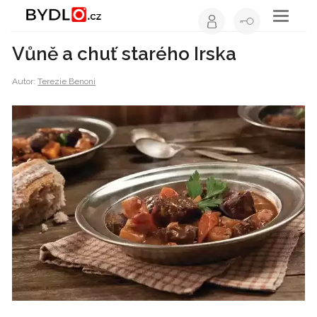
Toggle
navigati
Vůně a chuť starého Irska
Autor:
Terezie Benoni