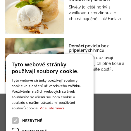
Skvělý je ještě horký s
vanilkovou zmrzlinou ale
chutná báječně i tak! Fantazii…
Domácí povidla bez
připálených hrnců
V srpnu a září dozrávají
Tyto webové stránky
švestky. Máte jich plné koše a
pálenky už máte dost?…
používají soubory cookie.
Tyto webové stránky používají soubory
cookie ke zlepšení uživatelského zážitku.
Používáním našich webových stránek
souhlasíte se všemi soubory cookie v
souladu s našimi zásadami používání
souborů cookie.
Více informací
NEZBYTNÉ
O nás