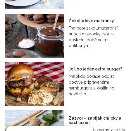
Čokoládové makronky
Franccouzské ,,macarons",
neboli makronky, jsou v
poslední době velmi
oblíbeným…
Je libo jeden extra burger?
Málokdo dokáže odolat
poctivě připravenému
hamburgeru z kvalitního
hovězího…
Zázvor – zabiják chřipky a
nachlazení
Zázvor je sice známý jako lék