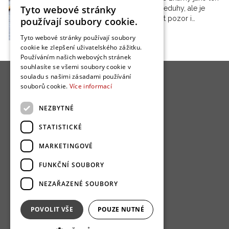
Tyto webové stránky
na všechny neduhy, ale je
nutno si dávat pozor i…
používají soubory cookie.
Tyto webové stránky používají soubory
cookie ke zlepšení uživatelského zážitku.
Používáním našich webových stránek
souhlasíte se všemi soubory cookie v
souladu s našimi zásadami používání
souborů cookie.
Více informací
NEZBYTNÉ
O nás
STATISTICKÉ
Bydlo programy
MARKETINGOVÉ
Jak se zapojit?
FUNKČNÍ SOUBORY
Uživatelské podmínky
NEZAŘAZENÉ SOUBORY
Ochrana osobních údajú
Cookies
POVOLIT VŠE
POUZE NUTNÉ
Redakce