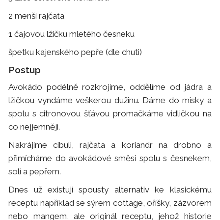
2 menší rajčata
1 čajovou lžičku mletého česneku
špetku kajenského pepře (dle chuti)
Postup
Avokádo podélně rozkrojíme, oddělíme od jádra a
lžičkou vyndáme veškerou dužinu. Dáme do misky a
spolu s citronovou šťávou promačkáme vidličkou na
co nejjemněji.
Nakrájíme cibuli, rajčata a koriandr na drobno a
přimícháme do avokádové směsi spolu s česnekem,
solí a pepřem.
Dnes už existují spousty alternativ ke klasickému
receptu například se sýrem cottage, oříšky, zázvorem
nebo mangem, ale originál receptu, jehož historie