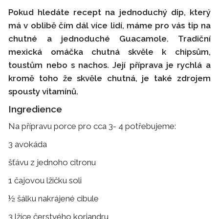
Pokud hledáte recept na jednoduchý dip, který
má v oblibě čím dál více lidí, máme pro vás tip na
chutné a jednoduché Guacamole. Tradiční
mexická omáčka chutná skvěle k chipsům,
toustům nebo s nachos. Její příprava je rychlá a
kromě toho že skvěle chutná, je také zdrojem
spousty vitamínů.
Ingredience
Na přípravu porce pro cca 3- 4 potřebujeme:
3 avokáda
šťávu z jednoho citronu
1 čajovou lžičku soli
½ šálku nakrájené cibule
3 lžíce čerstvého koriandru