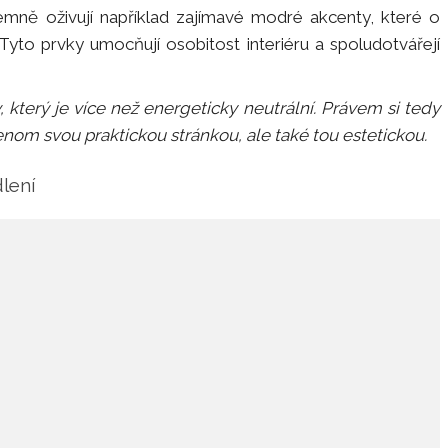
íjemně oživují například zajímavé modré akcenty, které o
yto prvky umocňují osobitost interiéru a spoludotvářejí
 který je více než energeticky neutrální. Právem si tedy
enom svou praktickou stránkou, ale také tou estetickou.
lení