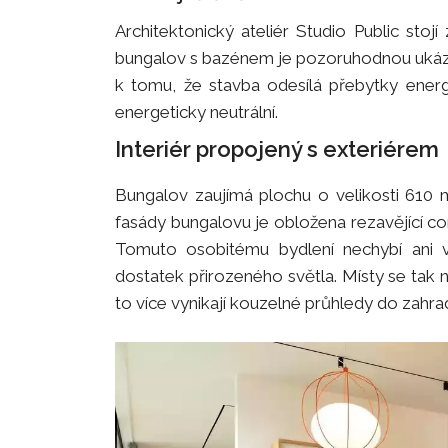
Architektonický ateliér Studio Public stoj
bungalov s bazénem je pozoruhodnou ukázk
k tomu, že stavba odesílá přebytky energ
energeticky neutrální.
Interiér propojený s exteriérem
Bungalov zaujímá plochu o velikosti 610 
fasády bungalovu je obložena rezavějící co
Tomuto osobitému bydlení nechybí ani ve
dostatek přirozeného světla. Místy se tak n
to více vynikají kouzelné průhledy do zahra