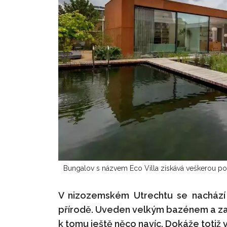
Bungalov s názvem Eco Villa získává veškerou po
V nizozemském Utrechtu se nachází 
přírodě. Uveden velkým bazénem a za
k tomu ještě něco navíc. Dokáže totiž 