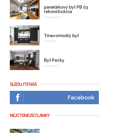
panelákový byt PB 03
rekonštrukcia
arkonatelier
Tmavomodrý byt
ZAZDMI
Byt Pečky
Vizality.cz
SLEDUJTE NÁS
Facebook
NEJČTENĚJŠÍ ČLÁNKY