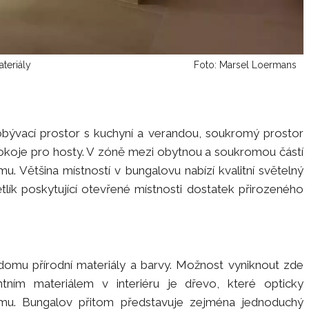
ateriály
Foto: Marsel Loermans
o obývací prostor s kuchyní a verandou, soukromý prostor
 pokoje pro hosty. V zóně mezi obytnou a soukromou částí
. Většina místností v bungalovu nabízí kvalitní světelný
tlík poskytující otevřené místnosti dostatek přirozeného
tř domu přírodní materiály a barvy. Možnost vyniknout zde
antním materiálem v interiéru je dřevo, které opticky
domu. Bungalov přitom představuje zejména jednoduchý