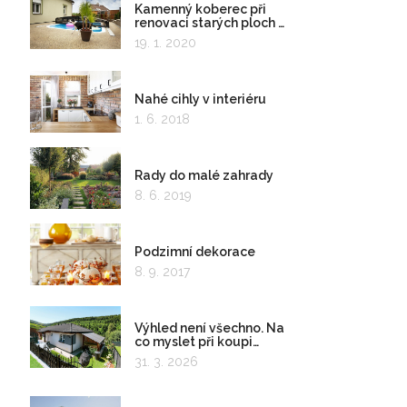
Kamenný koberec při
renovaci starých ploch a
kolem bazénu
19. 1. 2020
Nahé cihly v interiéru
1. 6. 2018
Rady do malé zahrady
8. 6. 2019
Podzimní dekorace
8. 9. 2017
Výhled není všechno. Na
co myslet při koupi
pozemku?
31. 3. 2026