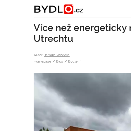
Více než energeticky 
Utrechtu
Autor:
Jarmila Vandová
Homepage
/
Blog
/
Bydlení