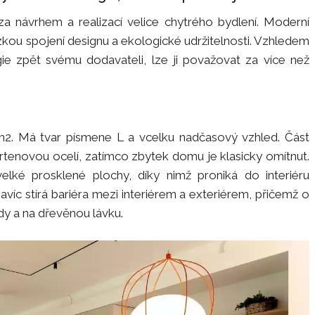
í za návrhem a realizací velice chytrého bydlení. Moderní
ou spojení designu a ekologické udržitelnosti. Vzhledem
ie zpět svému dodavateli, lze ji považovat za více než
m2. Má tvar písmene L a vcelku nadčasový vzhled. Část
rtenovou ocelí, zatímco zbytek domu je klasicky omítnut.
lké prosklené plochy, díky nimž proniká do interiéru
avíc stírá bariéra mezi interiérem a exteriérem, přičemž o
dy a na dřevěnou lávku.