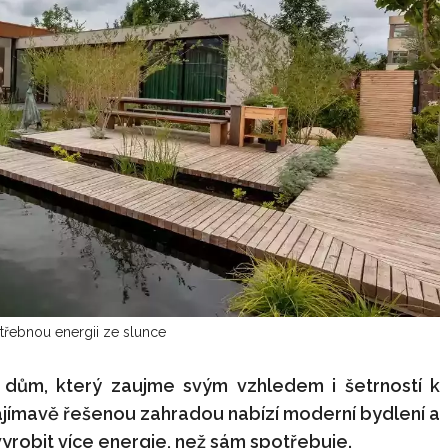
třebnou energii ze slunce
dům, který zaujme svým vzhledem i šetrností k
jímavě řešenou zahradou nabízí moderní bydlení a
vyrobit více energie, než sám spotřebuje.