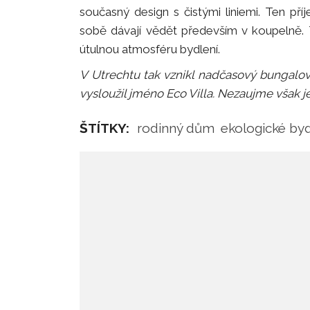
současný design s čistými liniemi. Ten př
sobě dávají vědět především v koupelně. T
útulnou atmosféru bydlení.
V Utrechtu tak vznikl nadčasový bungalov,
vysloužil jméno Eco Villa. Nezaujme však j
ŠTÍTKY:
rodinný dům
ekologické byd