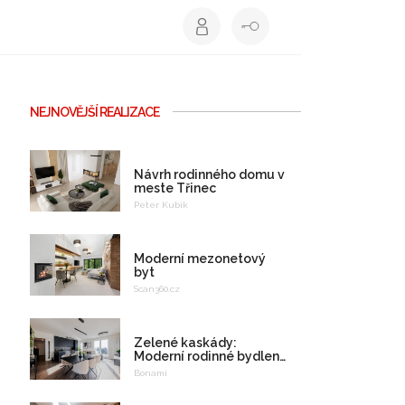
NEJNOVĚJŠÍ REALIZACE
Návrh rodinného domu v
meste Třinec
Peter Kubík
Moderní mezonetový
byt
Scan360.cz
Zelené kaskády:
Moderní rodinné bydlení
na celý život
Bonami