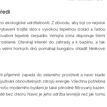
tředí
o ekologické udržitelnosti. Z důvodu, aby byl co nejvíce
 vybavení trojité sklo s vysokou tepelnou izolací a řadou
inovativní tepelné čerpadlo. Veřejná zóna disponuje třemi
osklené. Otevírají interiér do zahrady a k bazénu, a tak
a velmi horkých dnů pomáhají bungalov chladit hliníkové
í příjemně zapadá do zeleného prostředí a navíc klade
 využívání obnovitelných zdrojů energie. Všechna potřebná
ohoto moderního bydlení je také přírodně filtrovaný bazén,
dě bez chlóru. Navíc je jeho údržba levnější než jak tomu