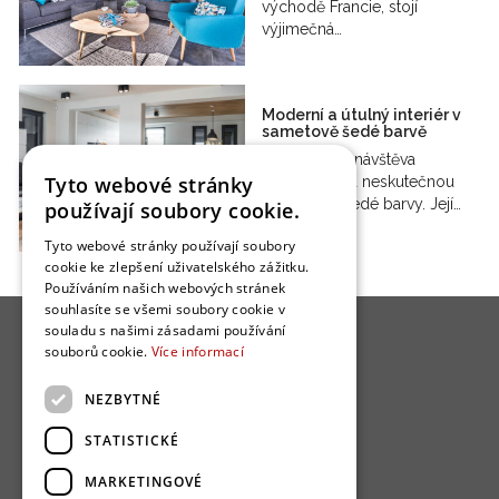
východě Francie, stojí
výjimečná…
Moderní a útulný interiér v
sametově šedé barvě
Naše dnešní návštěva
Tyto webové stránky
poukazuje na neskutečnou
přitažlivost šedé barvy. Její…
používají soubory cookie.
Tyto webové stránky používají soubory
cookie ke zlepšení uživatelského zážitku.
Používáním našich webových stránek
souhlasíte se všemi soubory cookie v
souladu s našimi zásadami používání
souborů cookie.
Více informací
NEZBYTNÉ
O nás
STATISTICKÉ
Bydlo programy
MARKETINGOVÉ
Jak se zapojit?