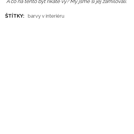
A co na tento byt říkáte vy? My jsme si jej zamilovali.
ŠTÍTKY:
barvy v interiéru