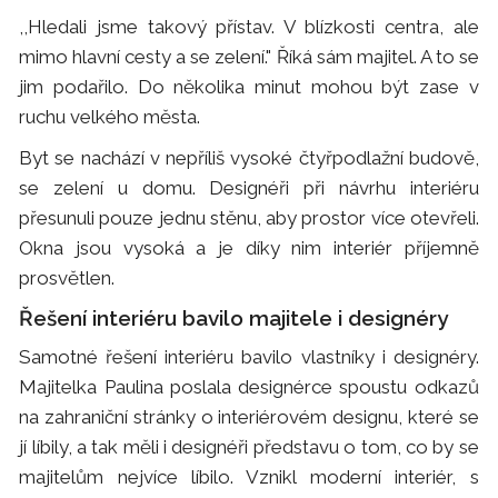
,,Hledali jsme takový přístav. V blízkosti centra, ale
mimo hlavní cesty a se zelení." Říká sám majitel. A to se
jim podařilo. Do několika minut mohou být zase v
ruchu velkého města.
Byt se nachází v nepříliš vysoké čtyřpodlažní budově,
se zelení u domu. Designéři při návrhu interiéru
přesunuli pouze jednu stěnu, aby prostor více otevřeli.
Okna jsou vysoká a je díky nim interiér příjemně
prosvětlen.
Řešení interiéru bavilo majitele i designéry
Samotné řešení interiéru bavilo vlastníky i designéry.
Majitelka Paulina poslala designérce spoustu odkazů
na zahraniční stránky o interiérovém designu, které se
jí líbily, a tak měli i designéři představu o tom, co by se
majitelům nejvíce líbilo. Vznikl moderní interiér, s