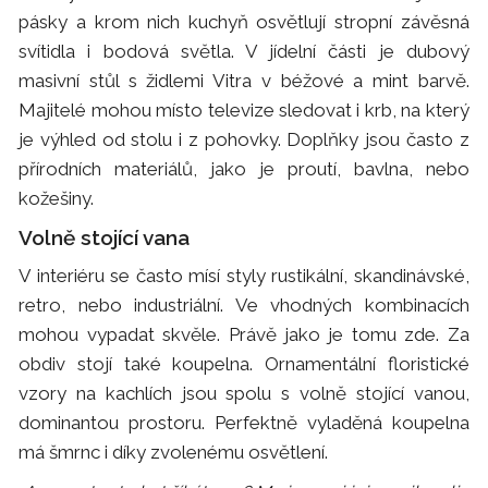
pásky a krom nich kuchyň osvětlují stropní závěsná
svítidla i bodová světla. V jídelní části je dubový
masivní stůl s židlemi Vitra v béžové a mint barvě.
Majitelé mohou místo televize sledovat i krb, na který
je výhled od stolu i z pohovky. Doplňky jsou často z
přírodních materiálů, jako je proutí, bavlna, nebo
kožešiny.
Volně stojící vana
V interiéru se často mísí styly rustikální, skandinávské,
retro, nebo industriální. Ve vhodných kombinacích
mohou vypadat skvěle. Právě jako je tomu zde. Za
obdiv stojí také koupelna. Ornamentální floristické
vzory na kachlích jsou spolu s volně stojící vanou,
dominantou prostoru. Perfektně vyladěná koupelna
má šmrnc i díky zvolenému osvětlení.