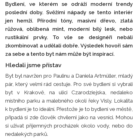
Bydlení, ve kterém se odráží moderní trendy
poslední doby. Svěžími nápady se tento interiér
jen hemží. Přírodní tóny, masivní dřevo, zlatá
růžová, oblíbená mint, moderní bílý lesk, nebo
rustikální prvky. To vše se designéři nebáli
zkombinovat a udělali dobře. Výsledek hovoří sám
za sebe a tento byt nám může být inspirací.
Hledali jsme přístav
Byt byl navržen pro Paulinu a Daniela Artmüller, mladý
pár, který velmi rád cestuje. Pro své bydlení si vybrali
byt v Krakově, na ulici Czarodziejska, nedaleko
místního parku a malebného okolí řeky Visly. Lokalita
k bydlení je to ideální. Přestože je to bydlení ve městě,
připadá si zde člověk chvílemi jako na vesnici. Mohou
si užívat příjemných procházek okolo vody, nebo do
nedalekých parků.