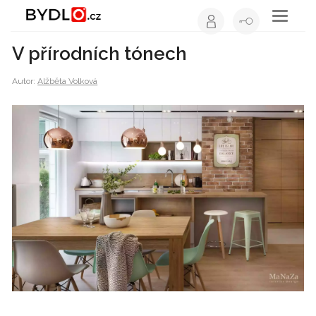
Toggle
navigati
V přírodních tónech
Autor:
Alžběta Volková