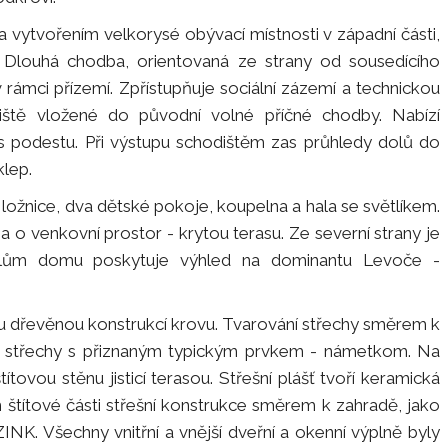
 vytvořením velkorysé obývací místnosti v západní části,
. Dlouhá chodba, orientovaná ze strany od sousedícího
ámci přízemí. Zpřístupňuje sociální zázemí a technickou
diště vložené do původní volné příčné chodby. Nabízí
podestu. Při výstupu schodištěm zas průhledy dolů do
klep.
ožnice, dva dětské pokoje, koupelna a hala se světlíkem.
 o venkovní prostor - krytou terasu. Ze severní strany je
telům domu poskytuje výhled na dominantu Levoče -
u dřevěnou konstrukcí krovu. Tvarování střechy směrem k
é střechy s přiznaným typickým prvkem - námetkom. Na
ítovou stěnu jisticí terasou. Střešní plášť tvoří keramická
m štítové části střešní konstrukce směrem k zahradě, jako
NK. Všechny vnitřní a vnější dveřní a okenní výplně byly