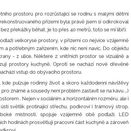
ního prostoru pro rozrůstající se rodinu s malými dětmi
ek rekonstruovaného přízemí byla: právě jsem si odkrokoval
bez překážky běhat, je to přes 40 metrů, toto se mi líbí!).
odlaží velkorysé prostory, v přízemí co nejvíce vzájemně
 a potřebným zařízením, kde nic není navíc. Do objektu
trany - z ulice. Některé z vnitřních prostor se vizuálně a
vazují prostory kuchyně. Oproti se nachází nové dřevěné
nachází vstup do obývacího prostoru.
u, kde pulzuje rodinný život a skoro každodenní návštěvy
že pro známé a sousedy není problém zastavit se na kávu ...)
storem . Nejen v sociálním a horizontálním rozměru, ale i
tí světlík protínající střechu, podkroví i trámový strop.
hluboké místnosti, spojuje vzájemně obě podlaží. LED
ních hodinách prosvětlují pracovní část kuchyně a zároveň
odkroví.