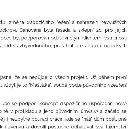
u, změna dispozičního řešení a nahrazení nevyužitých
kroví. Sanována byla fasáda a sklepní zdi pro jejich
proces byl podporován oduševnělým klientem, vstřícností
y. Od stavbyvedoucího, přes truhláře až po uměleckých
 jasné, že se nepůjde o všední projekt. Už během první
. vždyť je to "Maštálka", soudě podle původního vzezření
, kde se podpořil koncept dispozičního uspořádání nově
oxně v protikladu s jeho původními úmysly) a začalo se
ěji i nezbytné bourací práce, kde se "náš" dům postupně
k i zvenku a dovolil postupně odhalovat svá tajemství.