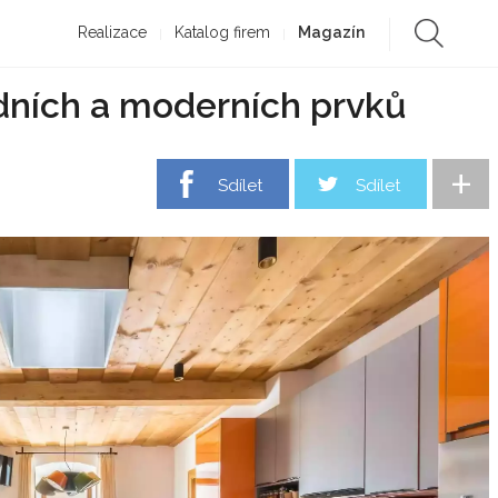
Realizace
Katalog firem
Magazín
odních a moderních prvků
+
Sdílet
Sdílet