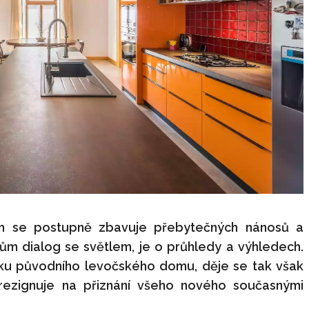
m se postupně zbavuje přebytečných nánosů a
dům dialog se světlem, je o průhledy a výhledech.
ku původního levočského domu, děje se tak však
rezignuje na přiznání všeho nového současnými