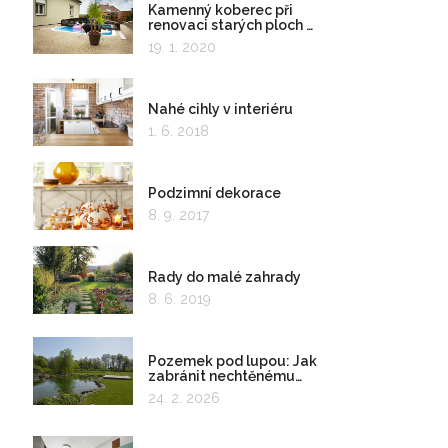
Kamenný koberec při
renovaci starých ploch a
kolem bazénu
19. 1. 2020
Nahé cihly v interiéru
1. 6. 2018
Podzimní dekorace
8. 9. 2017
Rady do malé zahrady
8. 6. 2019
Pozemek pod lupou: Jak
zabránit nechtěnému
zadržování vody
24. 2. 2026