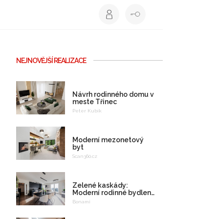
NEJNOVĚJŠÍ REALIZACE
Návrh rodinného domu v
meste Třinec
Peter Kubík
Moderní mezonetový
byt
Scan360.cz
Zelené kaskády:
Moderní rodinné bydlení
na celý život
Bonami