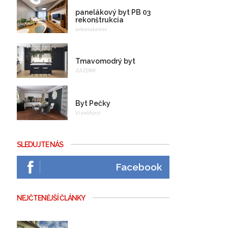
panelákový byt PB 03
rekonštrukcia
arkonatelier
Tmavomodrý byt
ZAZDMI
Byt Pečky
Vizality.cz
SLEDUJTE NÁS
Facebook
NEJČTENĚJŠÍ ČLÁNKY