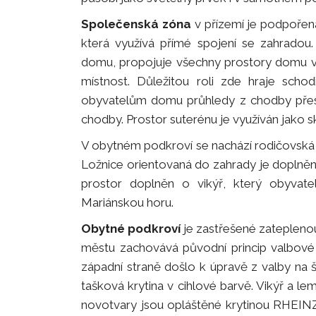
Společenská zóna
v přízemí je podpořena
která využívá přímé spojení se zahradou
domu, propojuje všechny prostory domu v r
místnost. Důležitou roli zde hraje scho
obyvatelům domu průhledy z chodby přes 
chodby. Prostor suterénu je využíván jako s
V obytném podkroví se nachází rodičovská l
Ložnice orientovaná do zahrady je doplněna
prostor doplněn o vikýř, který obyva
Mariánskou horu.
Obytné podkroví
je zastřešené zatepleno
městu zachovává původní princip valbov
západní straně došlo k úpravě z valby na št
tašková krytina v cihlové barvě. Vikýř a le
novotvary jsou opláštěné krytinou RHEINZI