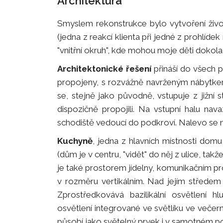
Architektura
Smyslem rekonstrukce bylo vytvoření život
(jedna z reakcí klienta při jedné z prohlíd
"vnitřní okruh", kde mohou moje děti dokola 
Architektonické řešení
přináší do všech p
propojeny, s rozvážně navrženým nábytkem
se, stejně jako původně, vstupuje z jižní s
dispozičně propojili. Na vstupní halu na
schodiště vedoucí do podkroví. Nalevo se 
Kuchyně
, jedna z hlavních místnosti dom
(dům je v centru, "vidět" do něj z ulice, tak
je také prostorem jídelny, komunikačním pro
v rozměru vertikálním. Nad jejím středem ús
Zprostředkovává bazilikální osvětlení 
osvětlení integrované ve světlíku ve večer
působí jako světelný prvek i v samotném p