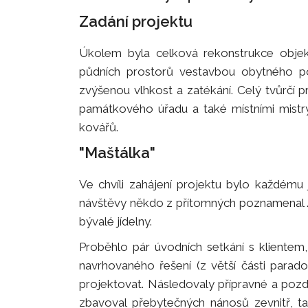
Zadání projektu
Úkolem byla celková rekonstrukce objekt
půdních prostorů vestavbou obytného pod
zvýšenou vlhkost a zatékání. Celý tvůrčí 
památkového úřadu a také místními mistr
kovářů.
"Maštálka"
Ve chvíli zahájení projektu bylo každému
návštěvy někdo z přítomných poznamenal ..
bývalé jídelny.
Proběhlo pár úvodních setkání s klientem
navrhovaného řešení (z větší části parad
projektovat. Následovaly přípravné a pozd
zbavoval přebytečných nánosů zevnitř, ta