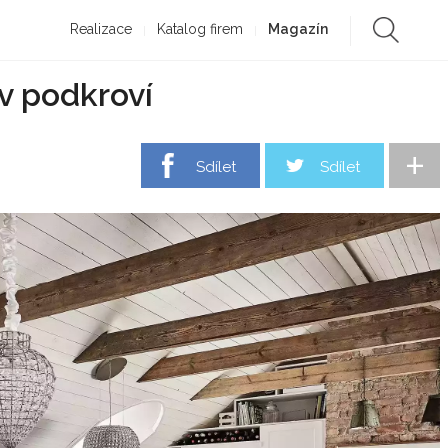
Realizace
Katalog firem
Magazín
 v podkroví
+
Sdílet
Sdílet