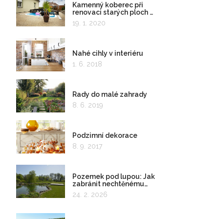
Kamenný koberec při
renovaci starých ploch a
kolem bazénu
19. 1. 2020
Nahé cihly v interiéru
1. 6. 2018
Rady do malé zahrady
8. 6. 2019
Podzimní dekorace
8. 9. 2017
Pozemek pod lupou: Jak
zabránit nechtěnému
zadržování vody
24. 2. 2026