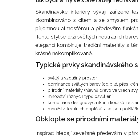
tak bydlí a my se stále raději nechává
Skandinávské interiéry bývají zařízené l
zkombinováno s citem a se smyslem pro d
příjemnou atmosférou a především funkčn
Tento styl se drží světlých neutrálních bare
elegancí kombinuje tradiční materiály s tě
krásně nekomplikovaně.
Typické prvky skandinávského s
světlý a vzdušný prostor
dominance světlých barev (od bílé, přes kr
přírodní materiály (hlavně dřevo ve všech s
množství různých typů osvětlení
kombinace designových ikon i kousků ze star
množství textilních doplňků jako jsou polštář
Obklopte se přírodními materiál
Inspiraci hledají seveřané především v přír