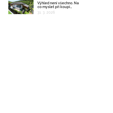
Výhled není všechno. Na
co myslet při koupi
pozemku?
31. 3. 2026