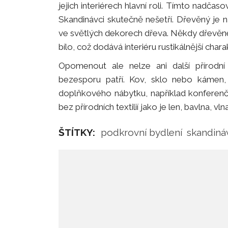
jejich interiérech hlavní roli. Tímto nadča
Skandinávci skutečně nešetří. Dřevěný je ná
ve světlých dekorech dřeva. Někdy dřevěné p
bílo, což dodává interiéru rustikálnější chara
Opomenout ale nelze ani další přírodní 
bezesporu patří. Kov, sklo nebo kámen, 
doplňkového nábytku, například konferenčn
bez přírodních textilií jako je len, bavlna, vln
ŠTÍTKY:
podkrovní bydlení
skandináv