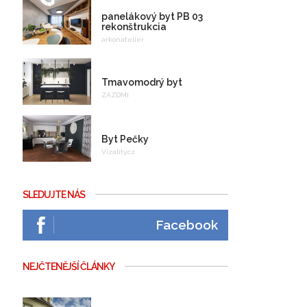
panelákový byt PB 03
rekonštrukcia
arkonatelier
Tmavomodrý byt
ZAZDMI
Byt Pečky
Vizality.cz
SLEDUJTE NÁS
Facebook
NEJČTENĚJŠÍ ČLÁNKY