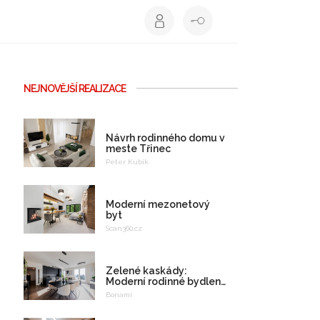
NEJNOVĚJŠÍ REALIZACE
Návrh rodinného domu v
meste Třinec
Peter Kubík
Moderní mezonetový
byt
Scan360.cz
Zelené kaskády:
Moderní rodinné bydlení
na celý život
Bonami