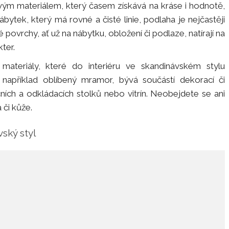
sovým materiálem, který časem získává na kráse i hodnotě,
bytek, který má rovné a čisté linie, podlaha je nejčastěji
ovrchy, ať už na nábytku, obložení či podlaze, natírají na
kter.
materiály, které do interiéru ve skandinávském stylu
například oblíbený mramor, bývá součástí dekorací či
ích a odkládacích stolků nebo vitrín. Neobejdete se ani
a či kůže.
ský styl