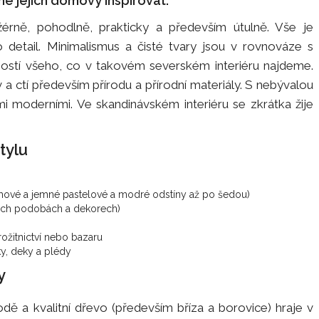
me jejich domovy inspirovat.
ežérně, pohodlně, prakticky a především útulně. Vše je
etail. Minimalismus a čisté tvary jsou v rovnováze s
ostí všeho, co v takovém severském interiéru najdeme.
v a ctí především přírodu a přírodní materiály. S nebývalou
mi moderními. Ve skandinávském interiéru se zkrátka žije
tylu
émové a jemné pastelové a modré odstíny až po šedou)
vých podobách a dekorech)
ožitnictví nebo bazaru
ky, deky a plédy
y
odě a kvalitní dřevo (především bříza a borovice) hraje v