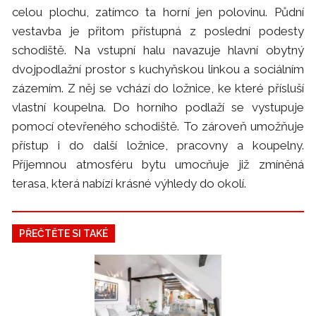
celou plochu, zatímco ta horní jen polovinu. Půdní
vestavba je přitom přístupná z poslední podesty
schodiště. Na vstupní halu navazuje hlavní obytný
dvojpodlažní prostor s kuchyňskou linkou a sociálním
zázemím. Z něj se vchází do ložnice, ke které přísluší
vlastní koupelna. Do horního podlaží se vystupuje
pomocí otevřeného schodiště. To zároveň umožňuje
přístup i do další ložnice, pracovny a koupelny.
Příjemnou atmosféru bytu umocňuje již zmíněná
terasa, která nabízí krásné výhledy do okolí.
PŘEČTĚTE SI TAKÉ