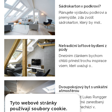
Sádrokarton v podkroví?
Plánujete výstavbu podkroví a
přemýšlíte, zda zvolit
sádrokarton, který by měl…
Netradiční loftové bydlení z
půdy
Dnešním článkem bychom
chtěli přinést trochu inspirace
všem, kteří uvažují o…
Dvoupokojový byt s unikátní
atmosférou
Když architekt Lukas Rungger
Tyto webové stránky
objevil částečně zanedbaný
byt, který se nachází v…
používají soubory cookie.