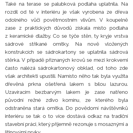
Také na terase se palubková podlaha uplatnila. Na
rozdíl od té v interiéru je však vyrobena ze dřeva
odolného vůči povětrnostním vlivům. V koupelně
zase z praktických důvodů získala místo podlaha
z keramické dlažby. Co se týče stěn, ty kryje vrstva
sádrové stříkané omítky. Na nově vložených
konstrukcích se sádrokartony se uplatnila sádrová
stěrka. V případě přiznaných krovů se mezi krokvemi
často nalézá sádrokartonový obklad, od toho zde
však architekti upustili. Namísto něho tak byla využita
dřevěná prkna ošetřená lakem s bílou lazurou.
Uzavíracím bezbarvým lakem je zase natřeno
původní režné zdivo komínu, ze kterého byla
odstraněna stará omítka. Do povědomí návštěvníků
interiéru se tak o to více dostává odkaz na tradiční
stavební práci, který příjemně rezonuje s mosaznými a
litinovými prvky.