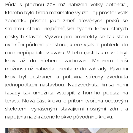
Půda s plochou 208 m2 nabízela velký potenciál,
kterého bylo třeba maximálně využít. Její prostor však
zpočátku působil jako změť dřevěných prvků se
stojatou stolicí, nejběžnějším typem krovu starých
českých staveb. Výzvou pro architekty se tak stalo
uvolnění půdního prostoru, které však z pohledu do
ulice nepřipadalo v úvahu. V této části tak musel být
krov až do hřebene zachován. Mnohem lepší
možnosti už nabízela orientace do zahrady. Původní
krov byl odstraněn a polovina střechy zvednuta
jednopodlažní nástavbou. Nadzvednutá římsa horní
fasády tak umožnila vstoupit z horního podlaží na
terasu. Nová část krovu je přitom tvořena ocelovým
skeletem, vynášeným stávajícími nosnými zdmi, a
napojena na zkrácené krokve původního krovu.