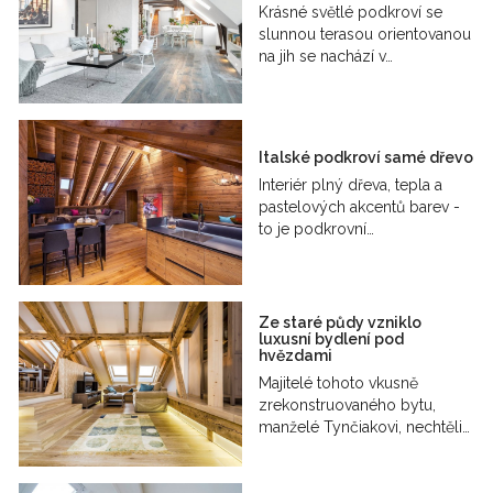
Krásné světlé podkroví se
slunnou terasou orientovanou
na jih se nachází v…
Italské podkroví samé dřevo
Interiér plný dřeva, tepla a
pastelových akcentů barev -
to je podkrovní…
Ze staré půdy vzniklo
luxusní bydlení pod
hvězdami
Majitelé tohoto vkusně
zrekonstruovaného bytu,
manželé Tynčiakovi, nechtěli…