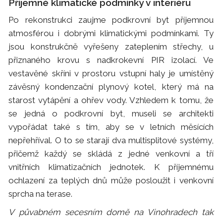
Příjemné klimatické podmínky v interiéru
Po rekonstrukci zaujme podkrovní byt příjemnou
atmosférou i dobrými klimatickými podmínkami. Ty
jsou konstrukčně vyřešeny zateplením střechy, u
přiznaného krovu s nadkrokevní PIR izolací. Ve
vestavěné skříni v prostoru vstupní haly je umístěný
závěsný kondenzační plynový kotel, který má na
starost vytápění a ohřev vody. Vzhledem k tomu, že
se jedná o podkrovní byt, museli se architekti
vypořádat také s tím, aby se v letních měsících
nepřehříval. O to se starají dva multisplitové systémy,
přičemž každý se skládá z jedné venkovní a tří
vnitřních klimatizačních jednotek. K příjemnému
ochlazení za teplých dnů může posloužit i venkovní
sprcha na terase.
V půvabném secesním domě na Vinohradech tak