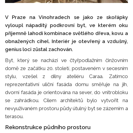
V Praze na Vinohradech se jako ze skořápky
vyloupl nápaditý podkrovní byt, ve kterém oku
příjemně lahodí kombinace světlého dřeva, kovu a
obnažených cihel. Interiér je otevřený a vzdušný,
genius loci zůstal zachován.
Byt, který se nachází ve čtyřpodlažním činžovním
domě ze začátku 20. století, postaveném v secesním
stylu, vzešel z dílny ateliéru Caraa. Zatímco
reprezentativní uliční fasáda domu směřuje na jih,
dvorní fasáda je orientována na sever, do vnitrobloku
se zahrádkou. Cílem architektů bylo vytvořit na
nevyužívaném prostoru půdy útulný byt se zázemím a
terasou.
Rekonstrukce půdního prostoru