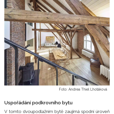
Foto: Andrea Thiel Lhotáková
Uspořádání podkrovního bytu
V tomto dvoupodlažním bytě zaujímá spodní úroveň