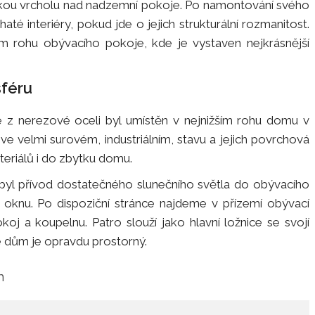
ýškou vrcholu nad nadzemní pokoje. Po namontování svého
até interiéry, pokud jde o jejich strukturální rozmanitost.
m rohu obývacího pokoje, kde je vystaven nejkrásnější
sféru
 z nerezové oceli byl umístěn v nejnižším rohu domu v
ve velmi surovém, industriálním, stavu a jejich povrchová
teriálů i do zbytku domu.
, byl přívod dostatečného slunečního světla do obývacího
oknu. Po dispoziční stránce najdeme v přízemí obývací
koj a koupelnu. Patro slouží jako hlavní ložnice se svojí
e dům je opravdu prostorný.
m