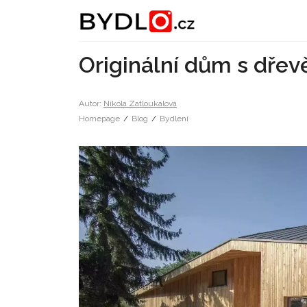
Originální dům s dře
Autor:
Nikola Zatloukalová
Homepage
/
Blog
/
Bydlení