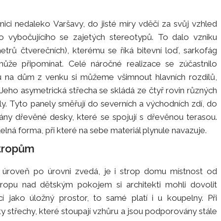
ici nedaleko Varšavy, do jisté míry vděčí za svůj vzhled
ho vybočujícího se zajetých stereotypů. To dalo vzniku
ů čtverečních), kterému se říká bitevní loď, sarkofág
ůže připomínat. Celé náročné realizace se zúčastnilo
du na dům z venku si můžeme všimnout hlavních rozdílů,
 Jeho asymetrická střecha se skládá ze čtyř rovin různých
ly. Tyto panely směřují do severních a východních zdí, do
ány dřevěné desky, které se spojují s dřevěnou terasou.
lná forma, při které na sebe materiál plynule navazuje.
stropům
 úroveň po úrovni zvedá, je i strop domu místnost od
tropu nad dětským pokojem si architekti mohli dovolit
í jako úložný prostor, to samé platí i u koupelny. Při
 střechy, které stoupají vzhůru a jsou podporovány stále