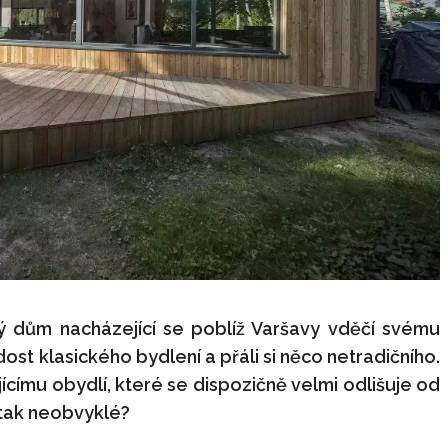
ký dům nacházející se poblíž Varšavy vděčí svému
ost klasického bydlení a přáli si něco netradičního.
ícímu obydlí, které se dispozičně velmi odlišuje od
 tak neobvyklé?