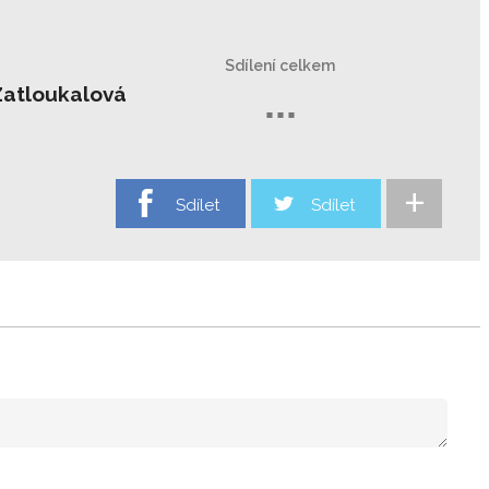
Sdílení celkem
Zatloukalová
...
+
Sdílet
Sdílet