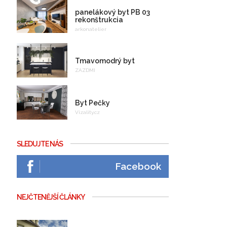
panelákový byt PB 03
rekonštrukcia
arkonatelier
Tmavomodrý byt
ZAZDMI
Byt Pečky
Vizality.cz
SLEDUJTE NÁS
Facebook
NEJČTENĚJŠÍ ČLÁNKY