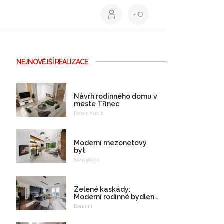
NEJNOVĚJŠÍ REALIZACE
Návrh rodinného domu v
meste Třinec
Peter Kubík
Moderní mezonetový
byt
Scan360.cz
Zelené kaskády:
Moderní rodinné bydlení
na celý život
Bonami