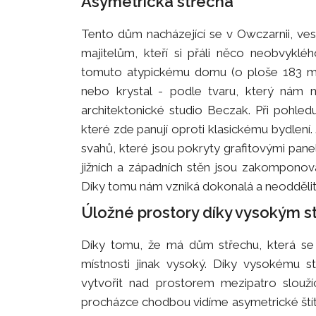
Asymetrická střecha
Tento dům nacházející se v Owczarnii, vesn
majitelům, kteří si přáli něco neobvyklé
tomuto atypickému domu (o ploše 183 metr
nebo krystal - podle tvaru, který nám m
architektonické studio Beczak. Při pohle
které zde panují oproti klasickému bydlení.
svahů, které jsou pokryty grafitovými pane
jižních a západních stěn jsou zakomponov
Díky tomu nám vzniká dokonalá a neoddělite
Úložné prostory díky vysokým 
Díky tomu, že má dům střechu, která se
místnosti jinak vysoký. Díky vysokému s
vytvořit nad prostorem mezipatro sloužíc
procházce chodbou vidíme asymetrické štíty