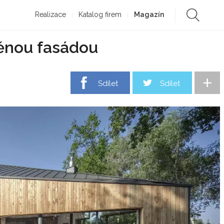
Realizace
Katalog firem
Magazín
věnou fasádou
+
Sdílet
Sdílet