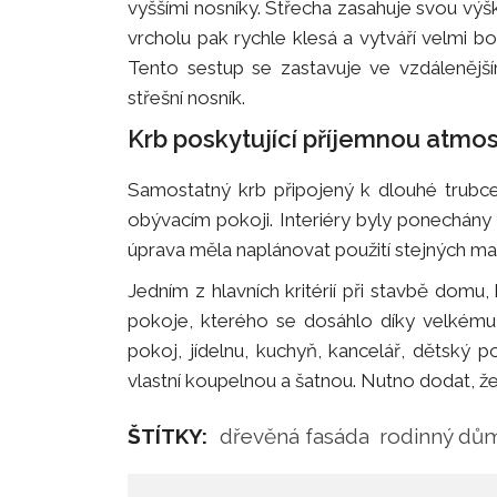
vyššími nosníky. Střecha zasahuje svou v
vrcholu pak rychle klesá a vytváří velmi boh
Tento sestup se zastavuje ve vzdálenější
střešní nosník.
Krb poskytující příjemnou atmo
Samostatný krb připojený k dlouhé trubce
obývacím pokoji. Interiéry byly ponechány 
úprava měla naplánovat použití stejných ma
Jedním z hlavních kritérií při stavbě domu
pokoje, kterého se dosáhlo díky velkému 
pokoj, jídelnu, kuchyň, kancelář, dětský po
vlastní koupelnou a šatnou. Nutno dodat, ž
ŠTÍTKY:
dřevěná fasáda
rodinný dů