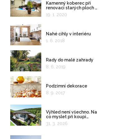
Kamenný koberec při
renovaci starých ploch a
kolem bazénu
19. 1. 2020
Nahé cihly v interiéru
1. 6. 2018
Rady do malé zahrady
8. 6. 2019
Podzimní dekorace
8. 9. 2017
Výhled není všechno. Na
co myslet při koupi
pozemku?
31. 3. 2026