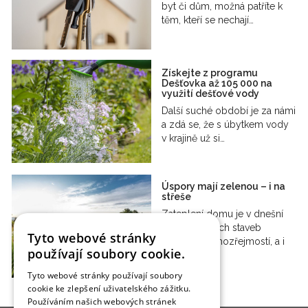
byt či dům, možná patříte k
těm, kteří se nechají…
Získejte z programu
Dešťovka až 105 000 na
využití dešťové vody
Další suché období je za námi
a zdá se, že s úbytkem vody
v krajině už si…
Úspory mají zelenou – i na
střeše
Zateplení domu je v dnešní
době u nových staveb
Tyto webové stránky
prakticky samozřejmostí, a i
používají soubory cookie.
u…
Tyto webové stránky používají soubory
cookie ke zlepšení uživatelského zážitku.
Používáním našich webových stránek