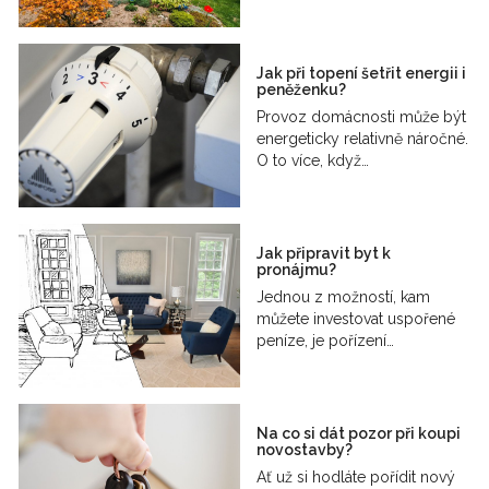
Jak při topení šetřit energii i
peněženku?
Provoz domácnosti může být
energeticky relativně náročné.
O to více, když…
Jak připravit byt k
pronájmu?
Jednou z možností, kam
můžete investovat uspořené
peníze, je pořízení…
Na co si dát pozor při koupi
novostavby?
Ať už si hodláte pořídit nový