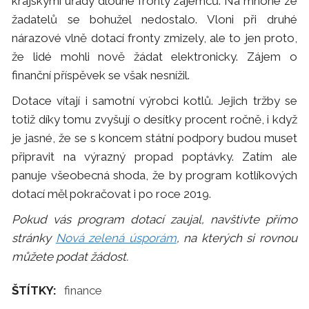
krajskými úřady dlouhé fronty zájemců. Na mnohé ze
žadatelů se bohužel nedostalo. Vloni při druhé
nárazové vlně dotací fronty zmizely, ale to jen proto,
že lidé mohli nově žádat elektronicky. Zájem o
finanční příspěvek se však nesnížil.
Dotace vítají i samotní výrobci kotlů. Jejich tržby se
totiž díky tomu zvyšují o desítky procent ročně, i když
je jasné, že se s koncem státní podpory budou muset
připravit na výrazný propad poptávky. Zatím ale
panuje všeobecná shoda, že by program kotlíkových
dotací měl pokračovat i po roce 2019.
Pokud vás program dotací zaujal, navštivte přímo
stránky
Nová zelená úsporám
, na kterých si rovnou
můžete podat žádost.
ŠTÍTKY:
finance