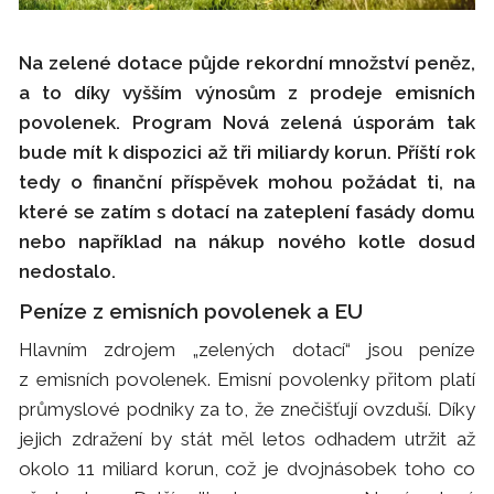
Na zelené dotace půjde rekordní množství peněz,
a to díky vyšším výnosům z prodeje emisních
povolenek. Program Nová zelená úsporám tak
bude mít k dispozici až tři miliardy korun. Příští rok
tedy o finanční příspěvek mohou požádat ti, na
které se zatím s dotací na zateplení fasády domu
nebo například na nákup nového kotle dosud
nedostalo.
Peníze z emisních povolenek a EU
Hlavním zdrojem „zelených dotací“ jsou peníze
z emisních povolenek. Emisní povolenky přitom platí
průmyslové podniky za to, že znečišťují ovzduší. Díky
jejich zdražení by stát měl letos odhadem utržit až
okolo 11 miliard korun, což je dvojnásobek toho co