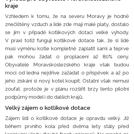
kraje
Vzhledem k tomu, že na severu Moravy je hodně
znečištěný vzduch a lidé zde mají malé platy, dostalo
se jim v případě kotlíkových dotací velké výhody.
V praxi totiž fungují kotlíkové dotace tak, že si lidé
musí výměnu kotle kompletně zaplatit sami a teprve
pak mohou žádat o proplacení až 80% ceny.
Obyvatelé Moravskoslezského kraje však budou
moci od ledna nejdříve zažádat o příspěvek a až po
jeho získání si nový kotel koupit. Ostatní však nemusí
zoufat, protože je v plánu rozšířit brzy tento pilotní
podpůrný model i do dalších krajů.
Velký zájem o kotlíkové dotace
Zájem lidí o kotlíkové dotace je opravdu velký. Již
během prvního kola před dvěma lety stály před