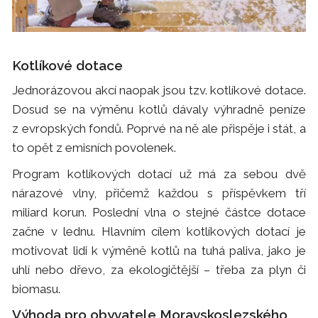
Kotlíkové dotace
Jednorázovou akcí naopak jsou tzv. kotlíkové dotace.
Dosud se na výměnu kotlů dávaly výhradně peníze
z evropských fondů. Poprvé na ně ale přispěje i stát, a
to opět z emisních povolenek.
Program kotlíkových dotací už má za sebou dvě
nárazové vlny, přičemž každou s příspěvkem tří
miliard korun. Poslední vlna o stejné částce dotace
začne v lednu. Hlavním cílem kotlíkových dotací je
motivovat lidi k výměně kotlů na tuhá paliva, jako je
uhlí nebo dřevo, za ekologičtější – třeba za plyn či
biomasu.
Výhoda pro obyvatele Moravskoslezského