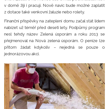
v domě žijí i pracují. Nově navíc bude možné zaplatit
z dotace také venkovní žaluzie nebo rolety.
Finanční příspěvky na zateplení domu začal stát lidem
nabízet už téměř před deseti lety. Podpůrný program
nesl tehdy název Zelená úsporám a roku 2013 se
přejmenoval na Nová zelená úsporám. O peníze lze
přitom žádat kdykoliv – nejedná se pouze o
jednorázovou akci.