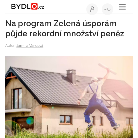
Toggle
navigati
Na program Zelená úsporám
půjde rekordní množství peněz
Autor:
Jarmila Vandová