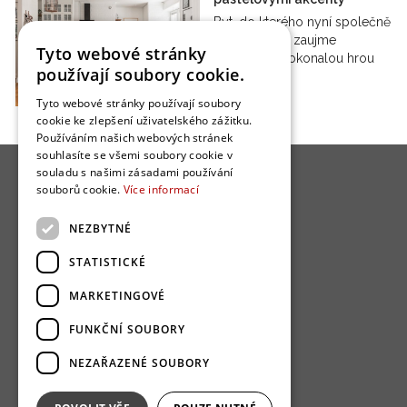
Byt, do kterého nyní společně
nahlédneme, zaujme
Tyto webové stránky
především dokonalou hrou
používají soubory cookie.
barev…
Tyto webové stránky používají soubory
cookie ke zlepšení uživatelského zážitku.
Používáním našich webových stránek
souhlasíte se všemi soubory cookie v
souladu s našimi zásadami používání
souborů cookie.
Více informací
NEZBYTNÉ
O nás
STATISTICKÉ
Bydlo programy
MARKETINGOVÉ
Jak se zapojit?
FUNKČNÍ SOUBORY
Uživatelské podmínky
NEZAŘAZENÉ SOUBORY
Ochrana osobních údajú
Cookies