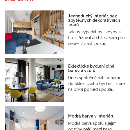
Jednoduchý interiér, bez
zbytečných dekorativních
tvarů
Jak by vypadal byt, kdyby si
ho zařizoval architekt sám pro
sebe? Zvlášť, pokud…
Eklektické bydlení plné
barev a vzorů
Dnes společně nahlédneme
do eklektického bydlení, které
na první pohled upoutá…
Modrá barva v interiéru
Modrá barva spolu s jejími
odstíny patří mezi naše