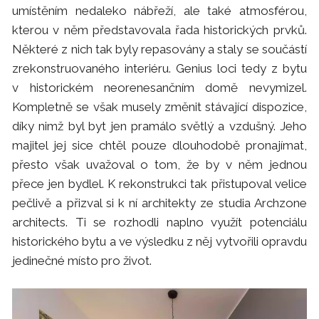
umístěním nedaleko nábřeží, ale také atmosférou,
kterou v něm představovala řada historických prvků.
Některé z nich tak byly repasovány a staly se součástí
zrekonstruovaného interiéru. Genius loci tedy z bytu
v historickém neorenesančním domě nevymizel.
Kompletně se však musely změnit stávající dispozice,
díky nimž byl byt jen pramálo světlý a vzdušný. Jeho
majitel jej sice chtěl pouze dlouhodobě pronajímat,
přesto však uvažoval o tom, že by v něm jednou
přece jen bydlel. K rekonstrukci tak přistupoval velice
pečlivě a přizval si k ní architekty ze studia Archzone
architects. Ti se rozhodli naplno využít potenciálu
historického bytu a ve výsledku z něj vytvořili opravdu
jedinečné místo pro život.