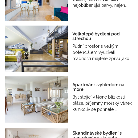
nejoblíbenější barvy, nejen…
Velkolepé bydlení pod
střechou
Půdní prostor s velkým
potenciálem využívali
madridští majitelé zprvu jako…
Apartmán s výhledem na
moře
Byt stojící v těsné blízkosti
pláže, příjemný mořský vánek
kamkoliv se pohnete,…
Skandinávské bydlení s
pastelovými akcenty