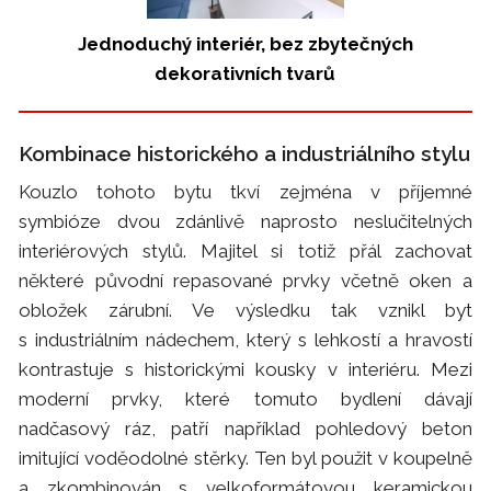
Jednoduchý interiér, bez zbytečných
dekorativních tvarů
Kombinace historického a industriálního stylu
Kouzlo tohoto bytu tkví zejména v příjemné
symbióze dvou zdánlivě naprosto neslučitelných
interiérových stylů. Majitel si totiž přál zachovat
některé původní repasované prvky včetně oken a
obložek zárubní. Ve výsledku tak vznikl byt
s industriálním nádechem, který s lehkostí a hravostí
kontrastuje s historickými kousky v interiéru. Mezi
moderní prvky, které tomuto bydlení dávají
nadčasový ráz, patří například pohledový beton
imitující voděodolné stěrky. Ten byl použit v koupelně
a zkombinován s velkoformátovou keramickou