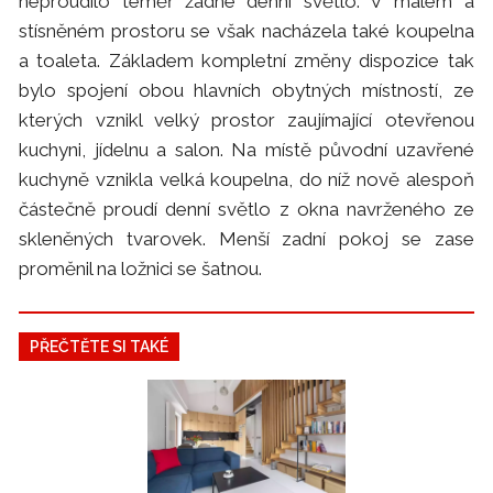
neproudilo téměř žádné denní světlo. V malém a
stísněném prostoru se však nacházela také koupelna
a toaleta. Základem kompletní změny dispozice tak
bylo spojení obou hlavních obytných místností, ze
kterých vznikl velký prostor zaujímající otevřenou
kuchyni, jídelnu a salon. Na místě původní uzavřené
kuchyně vznikla velká koupelna, do níž nově alespoň
částečně proudí denní světlo z okna navrženého ze
skleněných tvarovek. Menší zadní pokoj se zase
proměnil na ložnici se šatnou.
PŘEČTĚTE SI TAKÉ