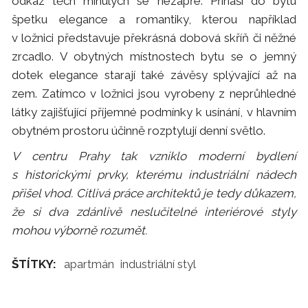
odkaz těch minulých se nezapře. Přináší do bytu
špetku elegance a romantiky, kterou například
v ložnici představuje překrásná dobová skříň či něžné
zrcadlo. V obytných místnostech bytu se o jemný
dotek elegance starají také závěsy splývající až na
zem. Zatímco v ložnici jsou vyrobeny z neprůhledné
látky zajišťující příjemné podmínky k usínání, v hlavním
obytném prostoru účinně rozptylují denní světlo.
V centru Prahy tak vzniklo moderní bydlení
s historickými prvky, kterému industriální nádech
přišel vhod. Citlivá práce architektů je tedy důkazem,
že si dva zdánlivě neslučitelné interiérové styly
mohou výborně rozumět.
ŠTÍTKY:
apartmán
industriální styl