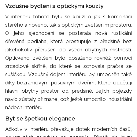
Vzdušné bydlení s optickými kouzly
V interiéru tohoto bytu se kouzlilo jak s kombinací
starého a nového, tak s optickým zvětšením prostoru.
O jeho sjednocení se postarala nová rustikální
dřevěná podlaha, která prostupuje z předsíně bez
jakéhokoliv přerušení do všech obytných místností.
Optického zvětšení bylo dosaženo rovněž pomocí
zrcadlové skříně, do které se schovala pračka se
sušičkou. Vzdušný dojem interiéru byl umocněn také
díky bezrámovým posuvným dveřím, které oddělují
hlavní obytný prostor od předsíně. Jejich pojezdy
navíc zůstaly přiznané, což ještě umocnilo industriální
nádech interiéru.
Byt se špetkou elegance
Ačkoliv v interiéru převažuje dotek moderních časů,