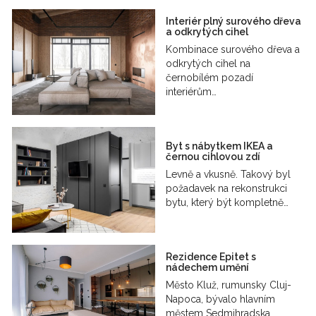
Interiér plný surového dřeva
a odkrytých cihel
Kombinace surového dřeva a
odkrytých cihel na
černobílém pozadí
interiérům…
Byt s nábytkem IKEA a
černou cihlovou zdí
Levně a vkusně. Takový byl
požadavek na rekonstrukci
bytu, který být kompletně…
Rezidence Epitet s
nádechem umění
Město Kluž, rumunsky Cluj-
Napoca, bývalo hlavním
městem Sedmihradska