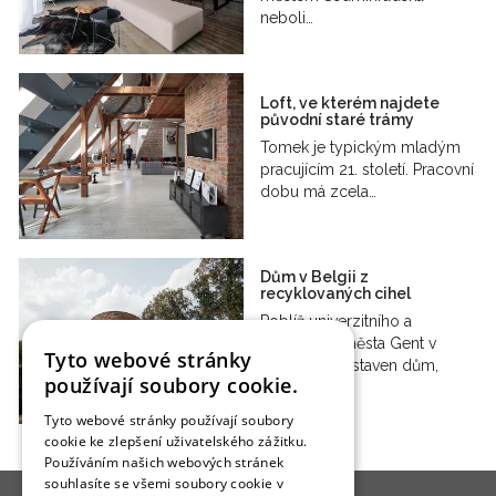
neboli…
Loft, ve kterém najdete
původní staré trámy
Tomek je typickým mladým
pracujícím 21. století. Pracovní
dobu má zcela…
Dům v Belgii z
recyklovaných cihel
Poblíž univerzitního a
přístavního města Gent v
Tyto webové stránky
Belgii byl postaven dům,
používají soubory cookie.
který…
Tyto webové stránky používají soubory
cookie ke zlepšení uživatelského zážitku.
Používáním našich webových stránek
souhlasíte se všemi soubory cookie v