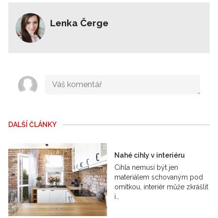
Lenka Čerge
DALŠÍ ČLÁNKY
Nahé cihly v interiéru
Cihla nemusí být jen
materiálem schovaným pod
omítkou, interiér může zkrášlit
i…