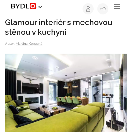
Toggle
navigati
Glamour interiér s mechovou
stěnou v kuchyni
Autor:
Martina Kopecká