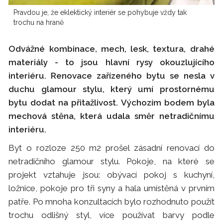
Pravdou je, že eklektický interiér se pohybuje vždy tak
trochu na hraně
Odvážné kombinace, mech, lesk, textura, drahé
materiály - to jsou hlavní rysy okouzlujícího
interiéru. Renovace zařízeného bytu se nesla v
duchu glamour stylu, který umí prostornému
bytu dodat na přitažlivost. Výchozím bodem byla
mechová stěna, která udala směr netradičnímu
interiéru.
Byt o rozloze 250 m2 prošel zásadní renovací do
netradičního glamour stylu. Pokoje, na které se
projekt vztahuje jsou: obývací pokoj s kuchyní,
ložnice, pokoje pro tři syny a hala umístěná v prvním
patře. Po mnoha konzultacích bylo rozhodnuto použít
trochu odlišný styl, více používat barvy podle