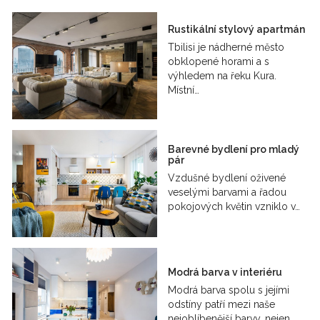
Rustikální stylový apartmán
Tbilisi je nádherné město
obklopené horami a s
výhledem na řeku Kura.
Místní…
Barevné bydlení pro mladý
pár
Vzdušné bydlení oživené
veselými barvami a řadou
pokojových květin vzniklo v…
Modrá barva v interiéru
Modrá barva spolu s jejími
odstíny patří mezi naše
nejoblíbenější barvy, nejen…