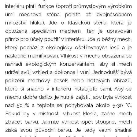
interiéru plní i funkce (oproti průmyslovým výrobkům
umí mechová stěna pohltit až dvojnásobném
množství hluku). Jde o klasickou stěnu, která je
obložena speciálním mechem. Ten je upravován
přímo pro účely použití v interiéru. Jde o běžný mech,
který pochází z ekologicky ošetřovaných lesů a je
následně mumifikován. Vlhkost v mechu obsažená se
nahradí ekologickým konzervantem, aby si mech
udržel svůj vzhled a dokonce i vůni. Jednodušší bývá
pořízení mechový desek nebo hotových obrazů,
které si snadno v interiéru instalujete sami. Aby se
mechu dobře dařilo, je nutné zajistit, aby byla vlhkost
nad 50 % a teplota se pohybovala okolo 5-30 °C.
Pokud by v místnosti vlhkost klesla, začne mech
ztrácet barvu. Jakmile vlhkost opět stoupne, mech
získá svou původní barvu. Je tedy velmi snadné