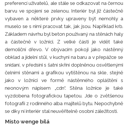
preferencí uživatelů, ale stále se odkazovat na černou
barvu ve spojení se zelenou. Interiér byl již částečně
vybaven a některé prvky upraveny být nemohly a
muselo se s nimi pracovat tak, jak jsou. Například krb.
Základem návrhu byl beton používaný na stěnách haly
a částečně v ložnici. Z velké části je vidět také
demoliční dřevo. V obývacím pokoji jako nástěnný
obklad a jídelní stůl, v kuchyni na baru a v přepážce se
snídaní, v předsíni s šatní skříní doplněnou osvětlenými
čelními stěnami a grafikou vytištěnou na skle, stejně
jako v ložnici ve formě nástěnného opláštění s
neonovým nápisem „cdn“. Stěna ložnice je také
vyzdobena fotografickou tapetou. Jde o zvětšenou
fotografii z rodinného alba majitelů bytu. Nepochybně
se díky ní interiér stal neuvěřitelně osobní záležitostí.
Místo wenge bílá