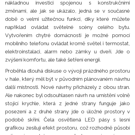
nákladnou investici spojenou s konstrukčními
změnami, ale jak se ukázalo, jedná se v současné
době o velmi užitečnou funkci, díky které můžete
například ovládat světelné scény celého bytu.
Vytvořením chytré domácnosti je možné pomocí
mobilního telefonu ovládat kromě světel i termostat,
elektroinstalaci, alarm nebo zámky u dveří. Jde o
zvýšení komfortu, ale také šetření energií.
Proběhla dlouhá diskuse o vývoji prázdného prostoru
v hale, který měl být v původním plánovaném návrhu
další místnosti. Nové návrhy přicházely z obou stran.
Ale nakonec byl odsouhlasen návrh na umístění volně
stojící krychle, která z jedné strany funguje jako
posezení a z druhé strany jde o úložné prostory v
podobě skříní. Čela osvětlená LED pásy s lesní
grafikou zesilují efekt prostoru, což rozhodně působí