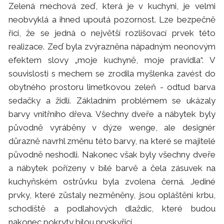
Zelená mechová zeď, která je v kuchyni, je velmi
neobvyklá a ihned upoutá pozornost. Lze bezpečně
říci, že se jedná o největší rozlišovací prvek této
realizace. Zeď byla zvýrazněna nápadným neonovým
efektem slovy „moje kuchyně, moje pravidla“. V
souvislosti s mechem se zrodila myšlenka zavést do
obytného prostoru limetkovou zeleň - odtud barva
sedačky a židlí. Základním problémem se ukázaly
barvy vnitřního dřeva. Všechny dveře a nábytek byly
původně vyráběny v dýze wenge, ale designér
důrazně navrhl změnu této barvy, na které se majitelé
původně neshodli. Nakonec však byly všechny dveře
a nábytek pořízeny v bílé barvě a čela zásuvek na
kuchyňském ostrůvku byla zvolena černá. Jediné
prvky, které zůstaly nezměněny, jsou opláštění krbu,
schodiště a podlahových dlaždic, které budou
nakonec pokryty bílou pryskyřicí.