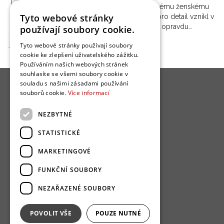
Díky vytříbenému ženskému
Tyto webové stránky
vkusu a citu pro detail vznikl v
Holešovicích opravdu…
používají soubory cookie.
Tyto webové stránky používají soubory
cookie ke zlepšení uživatelského zážitku.
Používáním našich webových stránek
souhlasíte se všemi soubory cookie v
souladu s našimi zásadami používání
souborů cookie.
Více informací
NEZBYTNÉ
O nás
STATISTICKÉ
Bydlo programy
MARKETINGOVÉ
Jak se zapojit?
FUNKČNÍ SOUBORY
Uživatelské podmínky
NEZAŘAZENÉ SOUBORY
Ochrana osobních údajú
Cookies
POVOLIT VŠE
POUZE NUTNÉ
Redakce