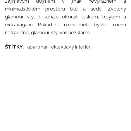
zajímavým dojmem v jinak nevýrazném a
minimalistickém prostoru bílé a šedé. Zvolený
glamour styl dokonale okouzlí leskem, třpytem a
extravagancí. Pokud se rozhodnete bydlet trochu
netradičně, glamour styl vás nezklame.
ŠTÍTKY:
apartmán
eklektický interiér