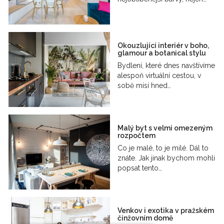
Okouzlující interiér v boho,
glamour a botanical stylu
Bydlení, které dnes navštívíme
alespoň virtuální cestou, v
sobě mísí hned…
Malý byt s velmi omezeným
rozpočtem
Co je malé, to je milé. Dál to
znáte. Jak jinak bychom mohli
popsat tento…
Venkov i exotika v pražském
činžovním domě