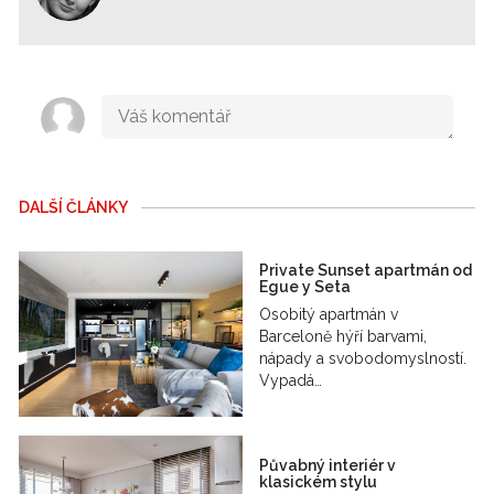
DALŠÍ ČLÁNKY
Private Sunset apartmán od
Egue y Seta
Osobitý apartmán v
Barceloně hýří barvami,
nápady a svobodomyslností.
Vypadá…
Půvabný interiér v
klasickém stylu