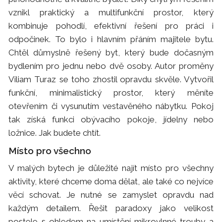
vznikl praktický a multifunkční prostor, který
kombinuje pohodlí, efektivní řešení pro práci i
odpočinek. To bylo i hlavním přáním majitele bytu.
Chtěl důmyslně řešený byt, který bude dočasným
bydlením pro jednu nebo dvě osoby. Autor proměny
Viliam Turaz se toho zhostil opravdu skvěle. Vytvořil
funkční, minimalistický prostor, který měníte
otevřením či vysunutím vestavěného nábytku. Pokoj
tak získá funkci obývacího pokoje, jídelny nebo
ložnice. Jak budete chtít.
Místo pro všechno
V malých bytech je důležité najít místo pro všechny
aktivity, které chceme doma dělat, ale také co nejvíce
věcí schovat. Je nutné se zamyslet opravdu nad
každým detailem. Řešit paradoxy jako velikost
postele s ohledem na umístění mikrovlnné trouby a