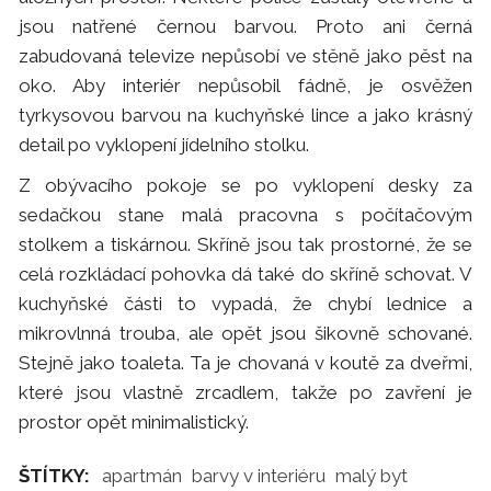
jsou natřené černou barvou. Proto ani černá
zabudovaná televize nepůsobí ve stěně jako pěst na
oko. Aby interiér nepůsobil fádně, je osvěžen
tyrkysovou barvou na kuchyňské lince a jako krásný
detail po vyklopení jídelního stolku.
Z obývacího pokoje se po vyklopení desky za
sedačkou stane malá pracovna s počítačovým
stolkem a tiskárnou. Skříně jsou tak prostorné, že se
celá rozkládací pohovka dá také do skříně schovat. V
kuchyňské části to vypadá, že chybí lednice a
mikrovlnná trouba, ale opět jsou šikovně schované.
Stejně jako toaleta. Ta je chovaná v koutě za dveřmi,
které jsou vlastně zrcadlem, takže po zavření je
prostor opět minimalistický.
ŠTÍTKY:
apartmán
barvy v interiéru
malý byt