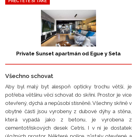
PŘEČTĚTE SI TAKÉ
Private Sunset apartmán od Egue y Seta
Všechno schovat
Aby byl malý byt alespoň opticky trochu větší, je
potřeba většinu věcí schovat do skříní. Prostor je více
otevřený, dýchá a nepůsobí stísněně. Všechny skříně v
obytné části jsou vyrobeny z dubové dýhy a stěna,
která vypadá jako z betonu, je vyrobena z
cementotřískových desek Cetris. I v ní je dostatek
úložných prostor. Některé police zůstaly otevřené a