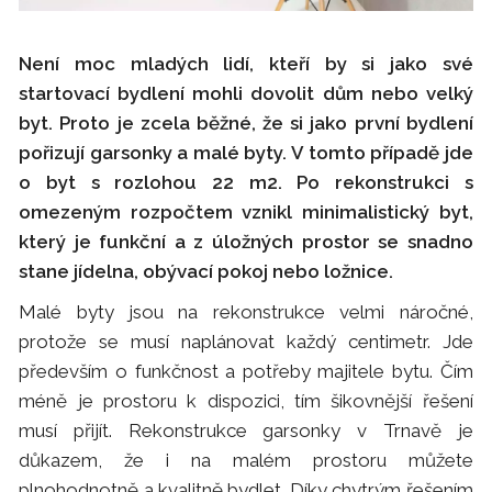
Není moc mladých lidí, kteří by si jako své
startovací bydlení mohli dovolit dům nebo velký
byt. Proto je zcela běžné, že si jako první bydlení
pořizují garsonky a malé byty. V tomto případě jde
o byt s rozlohou 22 m2. Po rekonstrukci s
omezeným rozpočtem vznikl minimalistický byt,
který je funkční a z úložných prostor se snadno
stane jídelna, obývací pokoj nebo ložnice.
Malé byty jsou na rekonstrukce velmi náročné,
protože se musí naplánovat každý centimetr. Jde
především o funkčnost a potřeby majitele bytu. Čím
méně je prostoru k dispozici, tím šikovnější řešení
musí přijít. Rekonstrukce garsonky v Trnavě je
důkazem, že i na malém prostoru můžete
plnohodnotně a kvalitně bydlet. Díky chytrým řešením