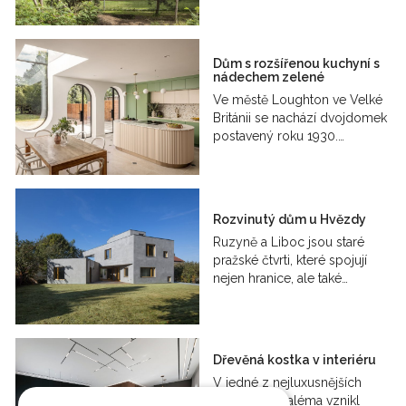
Dům s rozšířenou kuchyní s
nádechem zelené
Ve městě Loughton ve Velké
Británii se nachází dvojdomek
postavený roku 1930.…
Rozvinutý dům u Hvězdy
Ruzyně a Liboc jsou staré
pražské čtvrti, které spojují
nejen hranice, ale také…
Dřevěná kostka v interiéru
V jedné z nejluxusnějších
budov Jeruzaléma vznikl