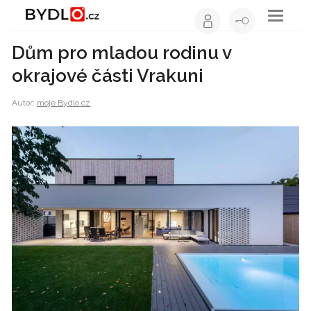
Toggle
navigati
Dům pro mladou rodinu v
okrajové části Vrakuni
Autor:
moje Bydlo.cz