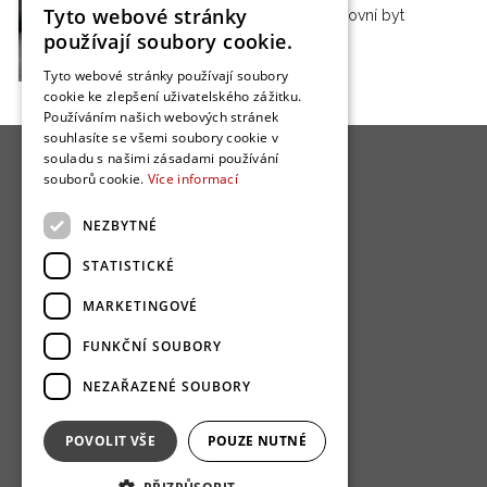
Tyto webové stránky
krásný podkrovní byt
používají soubory cookie.
ozdobený…
Tyto webové stránky používají soubory
cookie ke zlepšení uživatelského zážitku.
Používáním našich webových stránek
souhlasíte se všemi soubory cookie v
souladu s našimi zásadami používání
souborů cookie.
Více informací
NEZBYTNÉ
O nás
STATISTICKÉ
Bydlo programy
MARKETINGOVÉ
Jak se zapojit?
FUNKČNÍ SOUBORY
Uživatelské podmínky
NEZAŘAZENÉ SOUBORY
Ochrana osobních údajú
Cookies
POVOLIT VŠE
POUZE NUTNÉ
Redakce