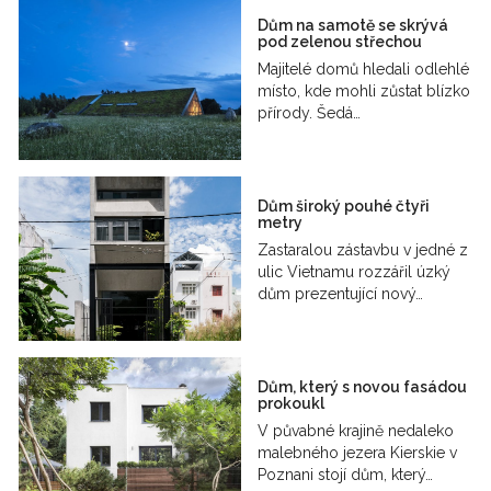
Dům na samotě se skrývá
pod zelenou střechou
Majitelé domů hledali odlehlé
místo, kde mohli zůstat blízko
přírody. Šedá…
Dům široký pouhé čtyři
metry
Zastaralou zástavbu v jedné z
ulic Vietnamu rozzářil úzký
dům prezentující nový…
Dům, který s novou fasádou
prokoukl
V půvabné krajině nedaleko
malebného jezera Kierskie v
Poznani stojí dům, který…