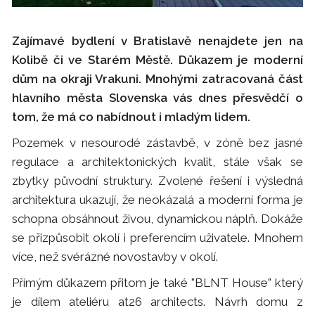
Zajímavé bydlení v Bratislavě nenajdete jen na
Kolibě či ve Starém Městě. Důkazem je moderní
dům na okraji Vrakuni. Mnohými zatracovaná část
hlavního města Slovenska vás dnes přesvědčí o
tom, že má co nabídnout i mladým lidem.
Pozemek v nesourodé zástavbě, v zóně bez jasné
regulace a architektonických kvalit, stále však se
zbytky původní struktury. Zvolené řešení i výsledná
architektura ukazují, že neokázalá a moderní forma je
schopna obsáhnout živou, dynamickou náplň. Dokáže
se přizpůsobit okolí i preferencím uživatele. Mnohem
více, než svérázné novostavby v okolí.
Přímým důkazem přitom je také "BLNT House" který
je dílem ateliéru at26 architects. Návrh domu z