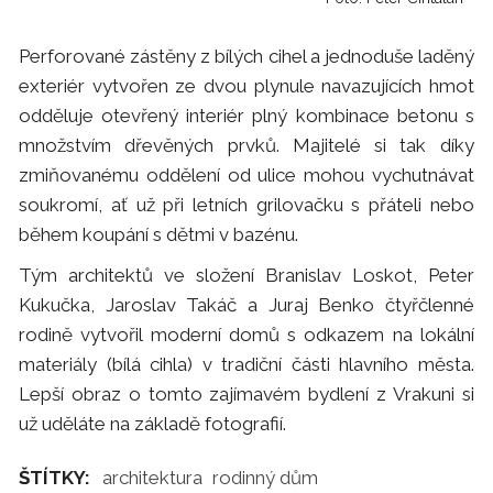
Perforované zástěny z bílých cihel a jednoduše laděný
exteriér vytvořen ze dvou plynule navazujících hmot
odděluje otevřený interiér plný kombinace betonu s
množstvím dřevěných prvků. Majitelé si tak díky
zmiňovanému oddělení od ulice mohou vychutnávat
soukromí, ať už při letních grilovačku s přáteli nebo
během koupání s dětmi v bazénu.
Tým architektů ve složení Branislav Loskot, Peter
Kukučka, Jaroslav Takáč a Juraj Benko čtyřčlenné
rodině vytvořil moderní domů s odkazem na lokální
materiály (bílá cihla) v tradiční části hlavního města.
Lepší obraz o tomto zajímavém bydlení z Vrakuni si
už uděláte na základě fotografií.
ŠTÍTKY:
architektura
rodinný dům