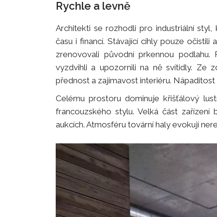
Rychle a levně
Architekti se rozhodli pro industriální sty
času i financí. Stávající cihly pouze očisti
zrenovovali původní prkennou podlahu. R
vyzdvihli a upozornili na ně svítidly. Ze 
přednost a zajímavost interiéru. Nápaditos
Celému prostoru dominuje křišťálový lust
francouzského stylu. Velká část zařízení
aukcích. Atmosféru tovární haly evokují ner