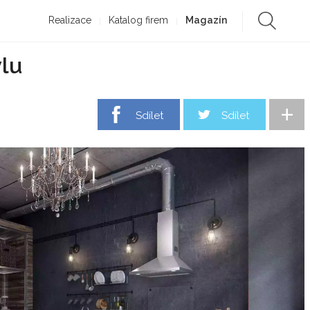
Realizace
Katalog firem
Magazín
ylu
+
Sdílet
Sdílet