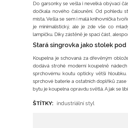
Do garsonky se vešla i nevelká obývací čá
dočkala nového čalounění. Od pohledu st
místa. Vešla se sem i malá knihovnička tvoří
je minimalistický, ale je zde vše co mla
lampičku. Díky zástěně je spací část, alesp
Stará singrovka jako stolek po
Koupelna je schovaná za dřevěným obložen
dodává strohé moderní koupelně nádech 
sprchovému koutu opticky větší hloubku. P
sprchové baterie a ostatních doplňků zase
bytu je koupelna opravdu světlá. A jak se lí
ŠTÍTKY:
industriální styl