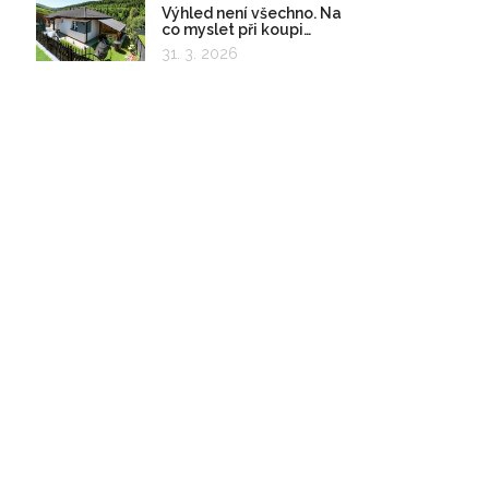
Výhled není všechno. Na
co myslet při koupi
pozemku?
31. 3. 2026