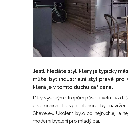
Jestli hledáte styl, který je typicky m
může být industriální styl právě pr
která je v tomto duchu zařízená.
Díky vysokým stropům působí velmi vzdušn
čtverečních. Design interiéru byl navrže
Shevelev. Úkolem bylo co nejrychleji a ne
moderní bydlení pro mladý pár.