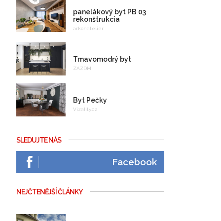
panelákový byt PB 03
rekonštrukcia
arkonatelier
Tmavomodrý byt
ZAZDMI
Byt Pečky
Vizality.cz
SLEDUJTE NÁS
Facebook
NEJČTENĚJŠÍ ČLÁNKY