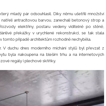
l, který mladý pár odsouhlasil. Díky němu ušetřili množství
li a natřeli antracitovou barvou, zanechali betonový strop a
ozvody elektřiny, postaru vedeny viditelně po stěně,
zdánlivé překážky v urychlené rekonstrukci, se tak stala
t v tomto případě architektům rozhodně nechyběla.
r. V duchu dnes moderního míchání stylů byl převzat z
 bytu byla nakoupena na bleším trhu a na internetových
ezové regály i plechové skříňky.