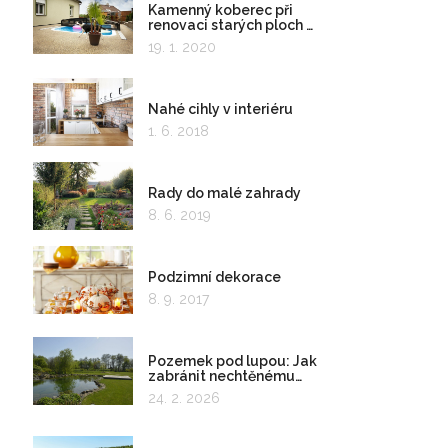
Kamenný koberec při
renovaci starých ploch a
kolem bazénu
19. 1. 2020
Nahé cihly v interiéru
1. 6. 2018
Rady do malé zahrady
8. 6. 2019
Podzimní dekorace
8. 9. 2017
Pozemek pod lupou: Jak
zabránit nechtěnému
zadržování vody
24. 2. 2026