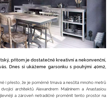
ěstský, přitom je dostatečně kreativní a nekonvenční,
o vás. Dnes si ukážeme garsonku s pouhými 40m2,
ě i přesto, že je poměrně tmavá a nesčítá mnoho metrů
n dvojicí architektů Alexandrem Malininem a Anastasiou
jlevněji a zároveň netradičně proměnit tento prostor na