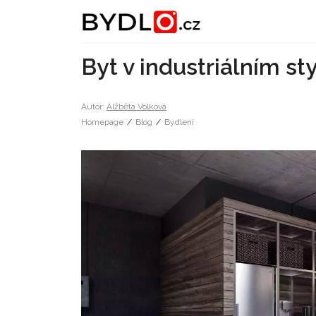
Byt v industriálním st
Autor:
Alžběta Volková
Homepage
/
Blog
/
Bydlení