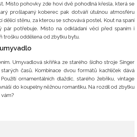
st. Místo pohovky zde hoví dvě pohodlná křesla, která se
arý prošlapaný koberec pak dotváří útulnou atmosféru
cí dělící stěnu, za kterou se schovává postel. Kout na spaní
dý pár potřebuje. Místo na odkládaní věci před spaním i
oň trošku oddělena od zbytku bytu.
d umyvadlo
ím. Umyvadlová skříňka ze starého šicího stroje Singer
starých časů. Kombinace dvou formátů kachliček dává
oužití ornamentálních dlaždic, starého žebříku, vintage
 vnáší do koupelny něžnou romantiku. Na rozdíl od zbytku
bí vám?