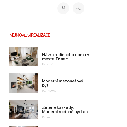
NEJNOVĚJŠÍ REALIZACE
Návrh rodinného domu v
meste Třinec
Peter Kubík
Moderní mezonetový
byt
Scan360.cz
Zelené kaskády:
Moderní rodinné bydlení
na celý život
Bonami