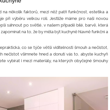
u kuchyně
na několik faktorů, mezi něž patří funkčnost, estetika a
je při výběru velkou roli. Jestliže máme pro naši novou
pší sáhnout po světlé, v našem případě bílé, barvě, která
zapomínat na to, že by měla být kuchyně hlavně funkční a
epraktická, co se týče větší viditelnosti šmouh a nečistot,
ch nečistot všimnete hned a donutí vás to, abyste kuchyň
žete vybírat i mezi materiály, na kterých obyčejné šmouhy