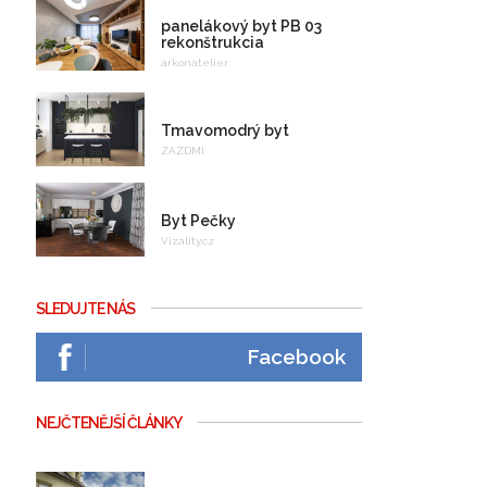
panelákový byt PB 03
rekonštrukcia
arkonatelier
Tmavomodrý byt
ZAZDMI
Byt Pečky
Vizality.cz
SLEDUJTE NÁS
Facebook
NEJČTENĚJŠÍ ČLÁNKY