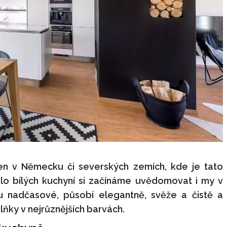
jen v Německu či severských zemích, kde je tato
zlo bílých kuchyní si začínáme uvědomovat i my v
ou nadčasové, působí elegantně, svěže a čistě a
ky v nejrůznějších barvách.