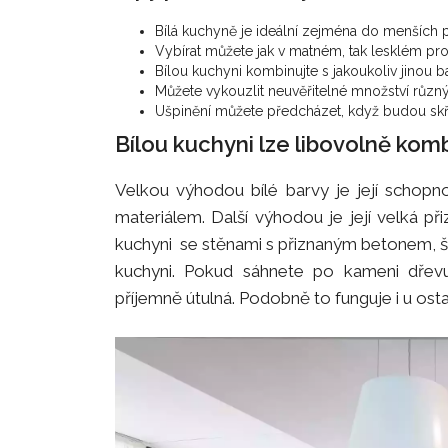
Bílá kuchyně je ideální zejména do menších p
Vybírat můžete jak v matném, tak lesklém pr
Bílou kuchyni kombinujte s jakoukoliv jinou b
Můžete vykouzlit neuvěřitelné množství různý
Ušpinění můžete předcházet, když budou skří
Bílou kuchyni lze libovolně kom
Velkou výhodou bílé barvy je její schopno
materiálem. Další výhodou je její velká při
kuchyni se stěnami s přiznaným betonem, še
kuchyni. Pokud sáhnete po kameni dřevu
příjemně útulná. Podobně to funguje i u osta