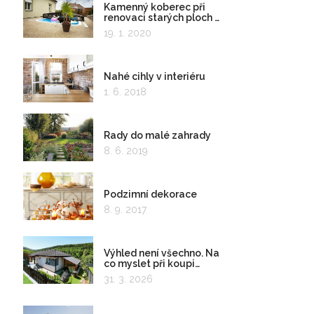
Kamenný koberec při
renovaci starých ploch a
kolem bazénu
19. 1. 2020
Nahé cihly v interiéru
1. 6. 2018
Rady do malé zahrady
8. 6. 2019
Podzimní dekorace
8. 9. 2017
Výhled není všechno. Na
co myslet při koupi
pozemku?
31. 3. 2026