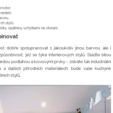
rostor.
ovedení.
arvou.
ch stylů.
ňky opatřeny úchytkami na otvírání.
binovat
st dobře spolupracovat s jakoukoliv jinou barvou, ale i
způsobivost, jež se týká interiérových stylů. Slaďte bílou
dou podlahou a kovovými prvky – získáte tak industriální
 a dalších přírodních materiálech, bude vaše kuchyně
tních stylů.