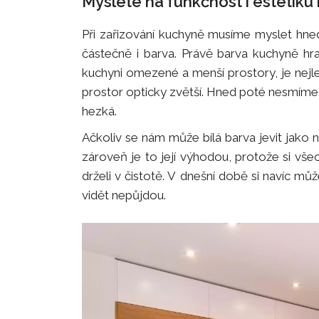
Myslete na funkčnost i estetik
Při zařizování kuchyně musíme myslet hned 
částečně i barva. Právě barva kuchyně hra
kuchyni omezené a menší prostory, je nejle
prostor opticky zvětší. Hned poté nesmíme 
hezká.
Ačkoliv se nám může bílá barva jevit jako n
zároveň je to její výhodou, protože si vše
drželi v čistotě. V dnešní době si navíc mů
vidět nepůjdou.