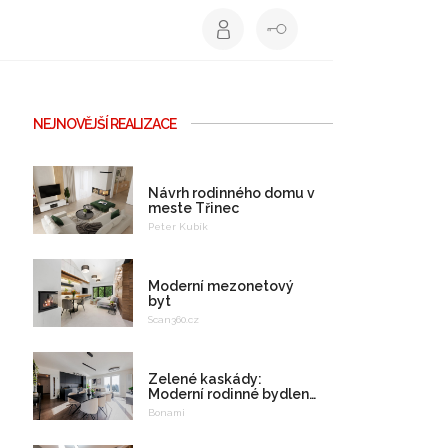
NEJNOVĚJŠÍ REALIZACE
Návrh rodinného domu v
meste Třinec
Peter Kubík
Moderní mezonetový
byt
Scan360.cz
Zelené kaskády:
Moderní rodinné bydlení
na celý život
Bonami