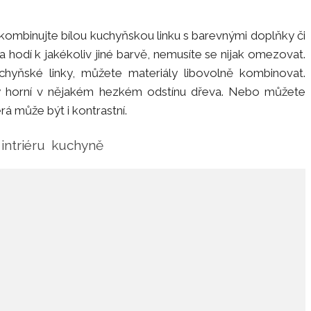
, zkombinujte bílou kuchyňskou linku s barevnými doplňky či
 hodí k jakékoliv jiné barvě, nemusíte se nijak omezovat.
kuchyňské linky, můžete materiály libovolně kombinovat.
 ty horní v nějakém hezkém odstínu dřeva. Nebo můžete
rá může být i kontrastní.
 intriéru
kuchyně