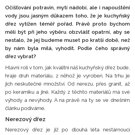
Očišťování potravin, mytí nádobí, ale i napouštění
vody jsou jasným důkazem toho, že je kuchyňský
dřez vytížen téměř pořád. Právě proto bychom
měli být při jeho výběru obzvlášť opatrní, aby se
nestalo, že jej budeme muset po kratší době, než
by nám byla milá, vyhodit. Podle čeho správný
dřez vybrat?
Hlavní roli v tom, jak kvalitní náš kuchyňský dřez bude,
hraje druh materiálu, z něhož je vyroben. Na trhu je
jich neskutečné množství. Od nerezu, přes granit, až
po keramiku a jiné. Každý z těchto materiálů má své
výhody a nevýhody. A na právě na ty se ve dnešním
článku podíváme.
Nerezový dřez
Nerezový dřez je již po dlouhá léta nestárnoucí