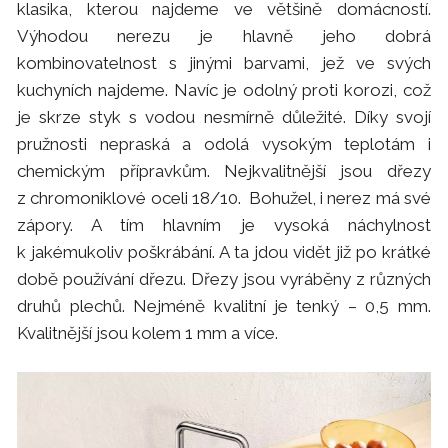
klasika, kterou najdeme ve většině domácností.
Výhodou nerezu je hlavně jeho dobrá
kombinovatelnost s jinými barvami, jež ve svých
kuchyních najdeme. Navíc je odolný proti korozi, což
je skrze styk s vodou nesmírně důležité. Díky svojí
pružnosti nepraská a odolá vysokým teplotám i
chemickým přípravkům. Nejkvalitnější jsou dřezy
z chromoniklové oceli 18/10. Bohužel, i nerez má své
zápory. A tím hlavním je vysoká náchylnost
k jakémukoliv poškrábání. A ta jdou vidět již po krátké
době používání dřezu. Dřezy jsou vyráběny z různých
druhů plechů. Nejméně kvalitní je tenký – 0,5 mm.
Kvalitnější jsou kolem 1 mm a více.