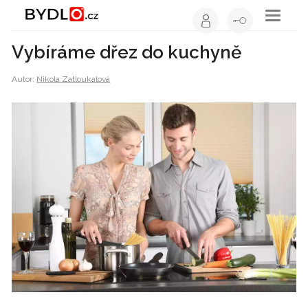
Toggle
navigati
Vybíráme dřez do kuchyně
Autor:
Nikola Zatloukalová