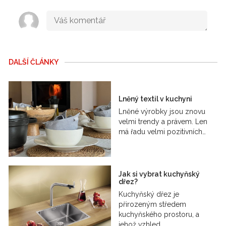
DALŠÍ ČLÁNKY
Lněný textil v kuchyni
Lněné výrobky jsou znovu
velmi trendy a právem. Len
má řadu velmi pozitivních…
Jak si vybrat kuchyňský
dřez?
Kuchyňský dřez je
přirozeným středem
kuchyňského prostoru, a
jehož vzhled…