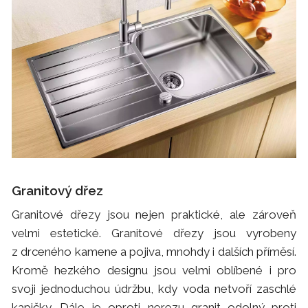
Granitový dřez
Granitové dřezy jsou nejen praktické, ale zároveň
velmi estetické. Granitové dřezy jsou vyrobeny
z drceného kamene a pojiva, mnohdy i dalších příměsí.
Kromě hezkého designu jsou velmi oblíbené i pro
svoji jednoduchou údržbu, kdy voda netvoří zaschlé
kapičky. Dále je oproti nerezu granit odolný proti