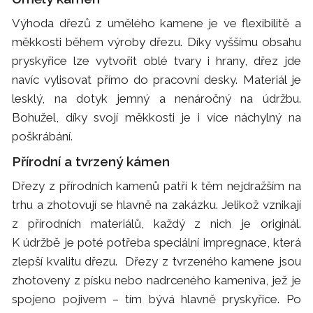
Výhoda dřezů z umělého kamene je ve flexibilitě a
měkkosti během výroby dřezu. Díky vyššímu obsahu
pryskyřice lze vytvořit oblé tvary i hrany, dřez jde
navíc vylisovat přímo do pracovní desky. Materiál je
lesklý, na dotyk jemný a nenáročný na údržbu.
Bohužel, díky svojí měkkosti je i více náchylný na
poškrábání.
Přírodní a tvrzený kámen
Dřezy z přírodních kamenů patří k těm nejdražším na
trhu a zhotovují se hlavně na zakázku. Jelikož vznikají
z přírodních materiálů, každý z nich je originál.
K údržbě je poté potřeba speciální impregnace, která
zlepší kvalitu dřezu. Dřezy z tvrzeného kamene jsou
zhotoveny z písku nebo nadrceného kameniva, jež je
spojeno pojivem – tím bývá hlavně pryskyřice. Po