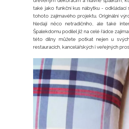
dřevěným dekoracím a hlavně špalkům, kter
také jako funkční kus nábytku - odkládací 
tohoto zajímavého projektu. Originální výr
hledají něco netradičního, ale také inte
Špalekdomu podílel již na celé řádce zajím
této dílny můžete potkat nejen u svýc
restauracích, kancelářských i veřejných 