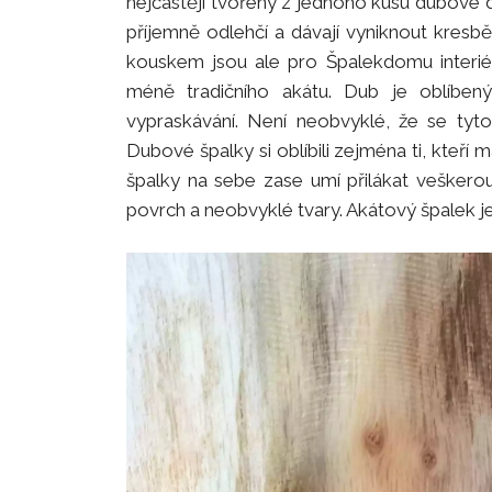
nejčastěji tvořeny z jednoho kusu dubové 
příjemně odlehčí a dávají vyniknout kresbě
kouskem jsou ale pro Špalekdomu interié
méně tradičního akátu. Dub je oblíben
vypraskávání. Není neobvyklé, že se tyt
Dubové špalky si oblíbili zejména ti, kteří 
špalky na sebe zase umí přilákat veškero
povrch a neobvyklé tvary. Akátový špalek j