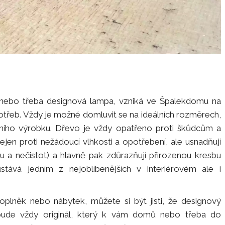
k nebo třeba designová lampa, vzniká ve Špalekdomu na
otřeb. Vždy je možné domluvit se na ideálních rozměrech,
lního výrobku. Dřevo je vždy opatřeno proti škůdcům a
nejen proti nežádoucí vlhkosti a opotřebení, ale usnadňují
u a nečistot) a hlavně pak zdůrazňují přirozenou kresbu
stává jedním z nejoblíbenějších v interiérovém ale i
plněk nebo nábytek, můžete si být jisti, že designový
bude vždy originál, který k vám domů nebo třeba do