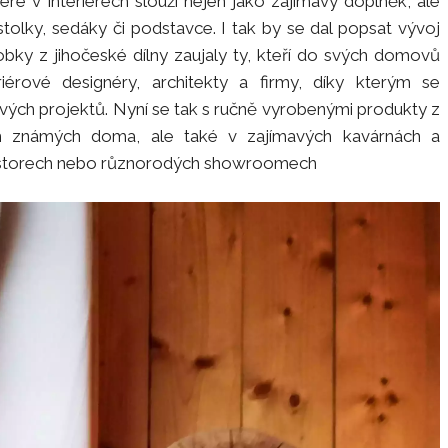
é v interiérech slouží nejen jako zajímavý doplněk, ale
stolky, sedáky či podstavce. I tak by se dal popsat vývoj
obky z jihočeské dílny zaujaly ty, kteří do svých domovů
riérové designéry, architekty a firmy, díky kterým se
avých projektů. Nyní se tak s ručně vyrobenými produkty z
h známých doma, ale také v zajímavých kavárnách a
prostorech nebo různorodých showroomech