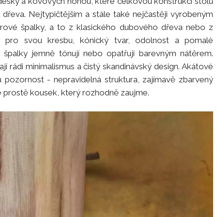
desky a kovových nohou, které celkovou konstrukci stolu
 dřeva. Nejtypičtějším a stále také nejčastěji vyrobeným
rové špalky, a to z klasického dubového dřeva nebo z
ý pro svou kresbu, kónický tvar, odolnost a pomalé
o špalky jemně tónují nebo opatřují barevným nátěrem.
mají rádi minimalismus a čistý skandinávský design. Akátové
u pozornost - nepravidelná struktura, zajímavě zbarvený
e prostě kousek, který rozhodně zaujme.