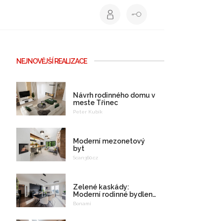
NEJNOVĚJŠÍ REALIZACE
Návrh rodinného domu v
meste Třinec
Peter Kubík
Moderní mezonetový
byt
Scan360.cz
Zelené kaskády:
Moderní rodinné bydlení
na celý život
Bonami