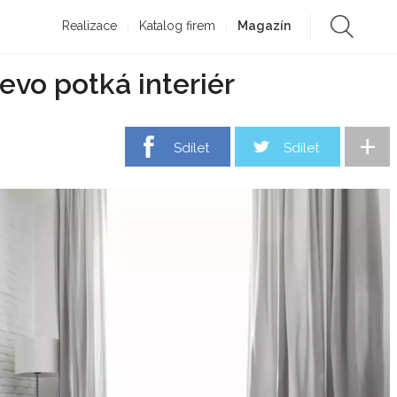
Realizace
Katalog firem
Magazín
evo potká interiér
+
Sdílet
Sdílet