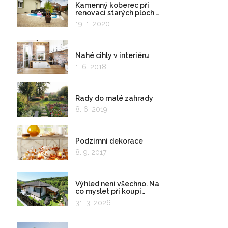
Kamenný koberec při
renovaci starých ploch a
kolem bazénu
19. 1. 2020
Nahé cihly v interiéru
1. 6. 2018
Rady do malé zahrady
8. 6. 2019
Podzimní dekorace
8. 9. 2017
Výhled není všechno. Na
co myslet při koupi
pozemku?
31. 3. 2026