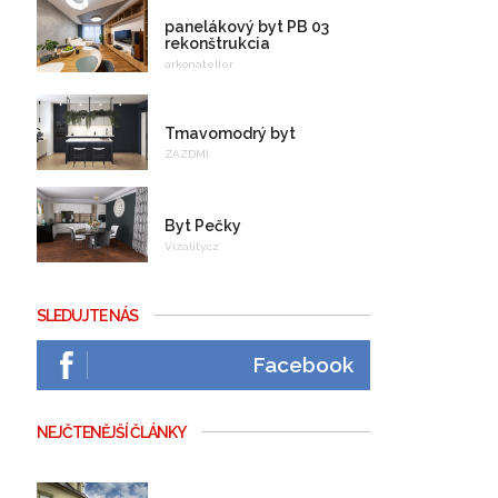
panelákový byt PB 03
rekonštrukcia
arkonatelier
Tmavomodrý byt
ZAZDMI
Byt Pečky
Vizality.cz
SLEDUJTE NÁS
Facebook
NEJČTENĚJŠÍ ČLÁNKY