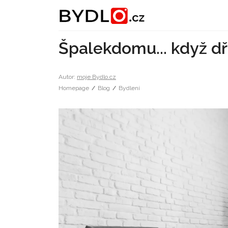
Špalekdomu... když dř
Autor:
moje Bydlo.cz
Homepage
/
Blog
/
Bydlení