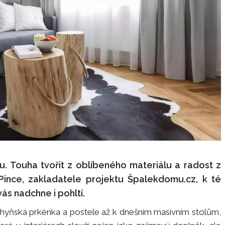
. Touha tvořit z oblíbeného materiálu a radost z
 Pince, zakladatele projektu Špalekdomu.cz, k té
vás nadchne i pohltí.
chyňská prkénka a postele až k dnešním masivním stolům,