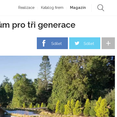
Realizace
Katalog firem
Magazín
m pro tři generace
+
Sdílet
Sdílet