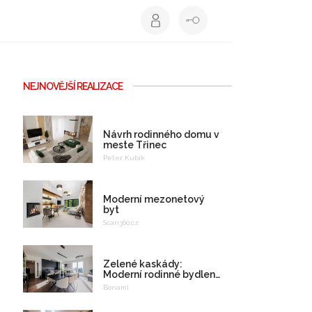
NEJNOVĚJŠÍ REALIZACE
Návrh rodinného domu v
meste Třinec
Peter Kubík
Moderní mezonetový
byt
Scan360.cz
Zelené kaskády:
Moderní rodinné bydlení
na celý život
Bonami