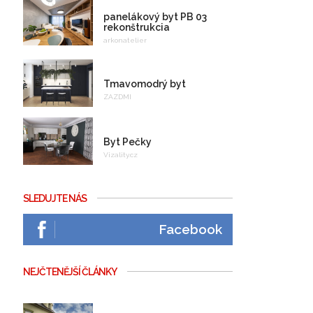
panelákový byt PB 03
rekonštrukcia
arkonatelier
Tmavomodrý byt
ZAZDMI
Byt Pečky
Vizality.cz
SLEDUJTE NÁS
Facebook
NEJČTENĚJŠÍ ČLÁNKY