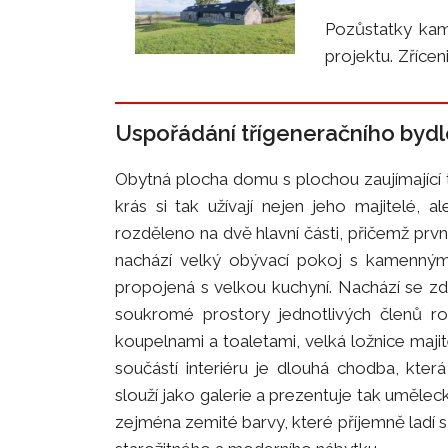
Pozůstatky kame
projektu. Zříce
kus historie a m
Uspořádání třígeneračního bydl
Obytná plocha domu s plochou zaujímající
krás si tak užívají nejen jeho majitelé, al
rozděleno na dvě hlavní části, přičemž prv
nachází velký obývací pokoj s kamenným
propojená s velkou kuchyní. Nachází se zd
soukromé prostory jednotlivých členů r
koupelnami a toaletami, velká ložnice maji
součástí interiéru je dlouhá chodba, kte
slouží jako galerie a prezentuje tak umělecká
zejména zemité barvy, které příjemně ladí