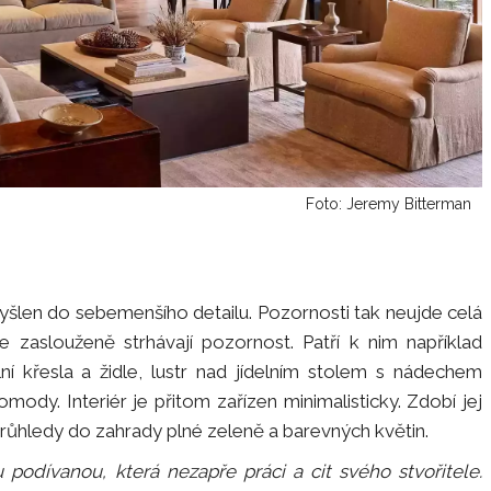
Foto: Jeremy Bitterman
myšlen do sebemenšího detailu. Pozornosti tak neujde celá
zaslouženě strhávají pozornost. Patří k nim například
lní křesla a židle, lustr nad jídelním stolem s nádechem
omody. Interiér je přitom zařízen minimalisticky. Zdobí jej
průhledy do zahrady plné zeleně a barevných květin.
podívanou, která nezapře práci a cit svého stvořitele.