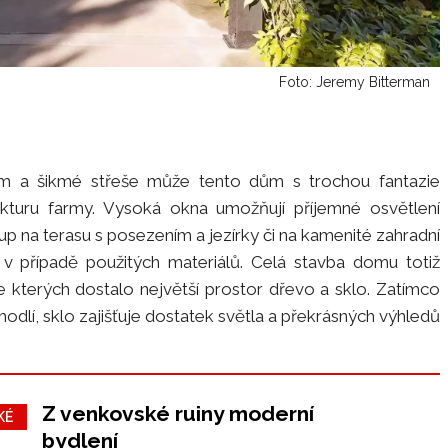
Foto: Jeremy Bitterman
 a šikmé střeše může tento dům s trochou fantazie
rukturu farmy. Vysoká okna umožňují příjemné osvětlení
tup na terasu s posezením a jezírky či na kamenité zahradní
i v případě použitých materiálů. Celá stavba domu totiž
e kterých dostalo největší prostor dřevo a sklo. Zatímco
ohodlí, sklo zajišťuje dostatek světla a překrásných výhledů
Z venkovské ruiny moderní
KÉ
bydlení