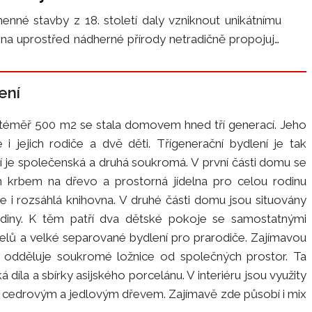
nné stavby z 18. století daly vzniknout unikátnímu
nina uprostřed nádherné přírody netradičně propojuje
oderní minimalistickou architekturu dnešní doby.…
ení
 téměř 500 m2 se stala domovem hned tří generací. Jeho
e i jejich rodiče a dvě děti. Třígenerační bydlení je tak
ní je společenská a druhá soukromá. V první části domu se
 krbem na dřevo a prostorná jídelna pro celou rodinu
e i rozsáhlá knihovna. V druhé části domu jsou situovány
odiny. K těm patří dva dětské pokoje se samostatnými
telů a velké separované bydlení pro prarodiče. Zajímavou
rá odděluje soukromé ložnice od společných prostor. Ta
 díla a sbírky asijského porcelánu. V interiéru jsou využity
 s cedrovým a jedlovým dřevem. Zajímavě zde působí i mix