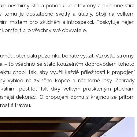
je nesmírný klid a pohodu. Je otevřený a příjemně stírá
ky tomu je dostatečně světlý a útulný. Stojí na velkém
ím místem pro zklidnění a introspekci. Poskytuje nejen
lý komfort pro všechny své obyvatele.
 uměl potenciálu pozemku bohatě využít. Vzrostlé stromy,
ráva – to všechno se stalo kouzelným doprovodem tohoto
tu chopil tak, aby využil každé příležitosti k propojení
dný výhled na zvlněné kopce a nádherné lesy. Zahrady
kálními pěstiteli tak díky velkým proskleným plochám
krásnější dekoraci. O propojení domu s krajinou se přitom
rostlá travou.