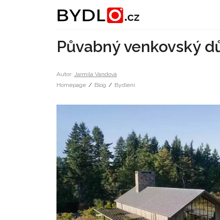
Půvabný venkovský dů
Autor:
Jarmila Vandová
Homepage
/
Blog
/
Bydlení