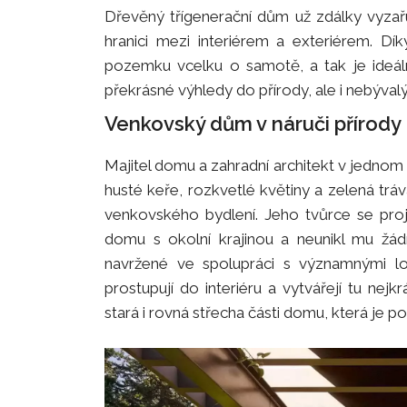
Dřevěný třígenerační dům už zdálky vyzařu
hranici mezi interiérem a exteriérem. Dí
pozemku vcelku o samotě, a tak je ideáln
překrásné výhledy do přírody, ale i nebýva
Venkovský dům v náruči přírody
Majitel domu a zahradní architekt v jednom
husté keře, rozkvetlé květiny a zelená t
venkovského bydlení. Jeho tvůrce se projek
domu s okolní krajinou a neunikl mu žá
navržené ve spolupráci s významnými lo
prostupují do interiéru a vytvářejí tu nej
stará i rovná střecha části domu, která je po