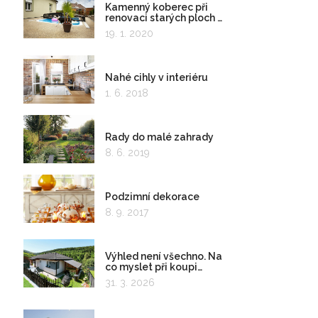
Kamenný koberec při
renovaci starých ploch a
kolem bazénu
19. 1. 2020
Nahé cihly v interiéru
1. 6. 2018
Rady do malé zahrady
8. 6. 2019
Podzimní dekorace
8. 9. 2017
Výhled není všechno. Na
co myslet při koupi
pozemku?
31. 3. 2026