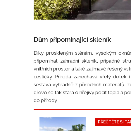
Dům připomínající skleník
Díky proskleným stěnám, vysokým oknům
připomínat zahradní skleník, případně st
vnitřních prostor a také zajímavě řešený vs
cestičky. Příroda zanechává vřelý dotek 
sestává výhradně z přírodních materiálů, z
dřevo se tak stará o hřejivý pocit tepla a p
do přírody.
PŘEČTĚTE SI TA