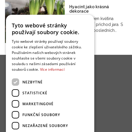
Hyacint jako krásná
dekorace
Hyacint není jen květina
Tyto webové stránky
symbolizující příchod jara. S
oblibou je v posledních…
používají soubory cookie.
Tyto webové stránky používají soubory
cookie ke zlepšení uživatelského zážitku.
Používáním našich webových stránek
souhlasíte se všemi soubory cookie v
souladu s našimi zásadami používání
souborů cookie.
Více informací
NEZBYTNÉ
O nás
STATISTICKÉ
Bydlo programy
MARKETINGOVÉ
Jak se zapojit?
FUNKČNÍ SOUBORY
Uživatelské podmínky
NEZAŘAZENÉ SOUBORY
Ochrana osobních údajú