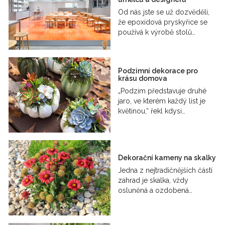
Od nás jste se už dozvěděli,
že epoxidová pryskyřice se
používá k výrobě stolů…
Podzimní dekorace pro
krásu domova
„Podzim představuje druhé
jaro, ve kterém každý list je
květinou,“ řekl kdysi…
Dekorační kameny na skalky
Jedna z nejtradičnějších částí
zahrad je skalka, vždy
osluněná a ozdobená…