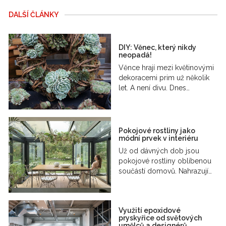
DALŠÍ ČLÁNKY
DIY: Věnec, který nikdy
neopadá!
Věnce hrají mezi květinovými
dekoracemi prim už několik
let. A není divu. Dnes…
Pokojové rostliny jako
módní prvek v interiéru
Už od dávných dob jsou
pokojové rostliny oblíbenou
součástí domovů. Nahrazují…
Využití epoxidové
pryskyřice od světových
umělců a designérů