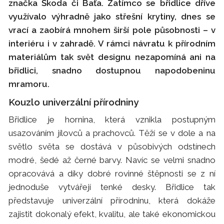
značka Škoda či Baťa. Zatímco se břidlice dříve
využívalo výhradně jako střešní krytiny, dnes se
vrací a zaobírá mnohem širší pole působnosti – v
interiéru i v zahradě. V rámci návratu k přírodním
materiálům tak svět designu nezapomíná ani na
břidlici, snadno dostupnou napodobeninu
mramoru.
Kouzlo univerzální přírodniny
Břidlice je hornina, která vznikla postupným
usazováním jílovců a prachovců. Těží se v dole a na
světlo světa se dostává v působivých odstínech
modré, šedé až černé barvy. Navíc se velmi snadno
opracovává a díky dobré rovinné štěpnosti se z ní
jednoduše vytvářejí tenké desky. Břidlice tak
představuje univerzální přírodninu, která dokáže
zajistit dokonalý efekt, kvalitu, ale také ekonomickou