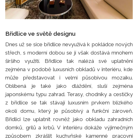
Břidlice ve světě designu
Dnes už se sice břidlice nevyužívá k pokládce nových
střech, s moderní dobou se jí však dostává mnohem
širšího využití. Břidlice tak nalézá své uplatnění
zejména v podobě luxusních obkladů v interiéru, kde
může představovat i velmi působivou mozaiku.
Oblíbená je také jako dláždění, sluší zejména
japonskému typu zahrad. Terasy, chodníky a cestičky
z břidlice se tak stávají luxusním prvkem blízkého
okolí domu, který je působivý a funkční zároveň.
Břidlici lze uplatnit rovněž jako obkladu zahradních
domků, grilů a krbů. V interiéru dokáže výjimečným
způsobem zkrášlit kuchyňské kamenné pracovní