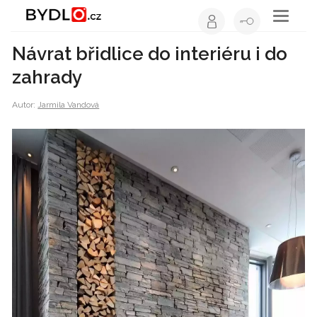
Toggle
navigati
Návrat břidlice do interiéru i do
zahrady
Autor:
Jarmila Vandová