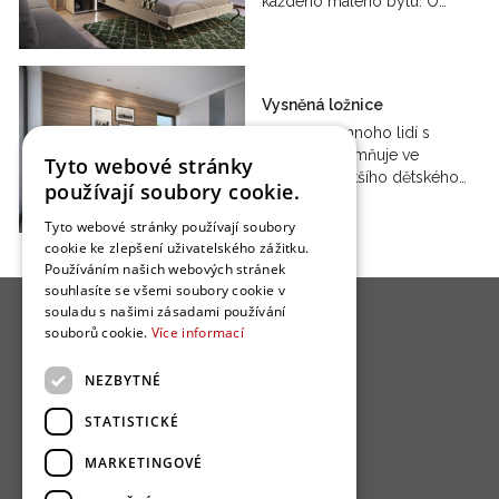
každého malého bytu. O…
Vysněná ložnice
Ačkoliv se mnoho lidí s
ložnicí uskromňuje ve
Tyto webové stránky
prospěch většího dětského…
používají soubory cookie.
Tyto webové stránky používají soubory
cookie ke zlepšení uživatelského zážitku.
Používáním našich webových stránek
souhlasíte se všemi soubory cookie v
souladu s našimi zásadami používání
souborů cookie.
Více informací
NEZBYTNÉ
O nás
STATISTICKÉ
Bydlo programy
MARKETINGOVÉ
Jak se zapojit?