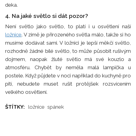
deka.
4. Na jaké světlo si dát pozor?
Není světlo jako světlo, to platí i u osvětlení naší
ložnice
. V zimě je přirozeného světla málo, takže si ho
musíme dodávat sami. V ložnici je lepší měkčí světlo,
rozhodně žádné bílé světlo, to může působit rušivým
dojmem, naopak žluté světlo má své kouzlo a
atmosféru. Chybět by neměla malá lampička u
postele. Když půjdete v noci například do kuchyně pro
pití, nebudete muset rušit protějšek rozsvícením
velkého osvětlení.​
ŠTÍTKY:
ložnice
spánek