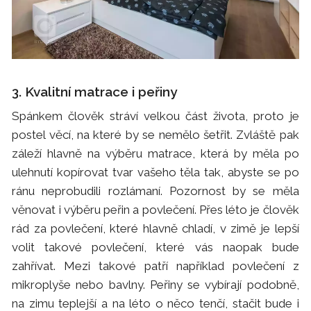
3. Kvalitní matrace i peřiny
Spánkem člověk stráví velkou část života, proto je
postel věcí, na které by se nemělo šetřit. Zvláště pak
záleží hlavně na výběru matrace, která by měla po
ulehnutí kopírovat tvar vašeho těla tak, abyste se po
ránu neprobudili rozlámaní. Pozornost by se měla
věnovat i výběru peřin a povlečení. Přes léto je člověk
rád za povlečení, které hlavně chladí, v zimě je lepší
volit takové povlečení, které vás naopak bude
zahřívat. Mezi takové patří například povlečení z
mikroplyše nebo bavlny. Peřiny se vybírají podobně,
na zimu teplejší a na léto o něco tenčí, stačit bude i