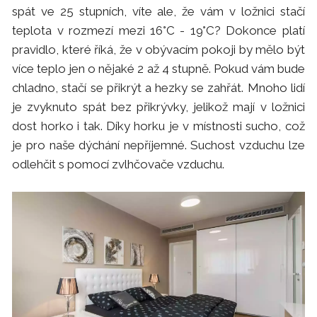
spát ve 25 stupních, víte ale, že vám v ložnici stačí
teplota v rozmezí mezi 16°C - 19°C? Dokonce platí
pravidlo, které říká, že v obývacím pokoji by mělo být
více teplo jen o nějaké 2 až 4 stupně. Pokud vám bude
chladno, stačí se přikrýt a hezky se zahřát. Mnoho lidí
je zvyknuto spát bez přikrývky, jelikož mají v ložnici
dost horko i tak. Díky horku je v místnosti sucho, což
je pro naše dýchání nepříjemné. Suchost vzduchu lze
odlehčit s pomocí zvlhčovače vzduchu.