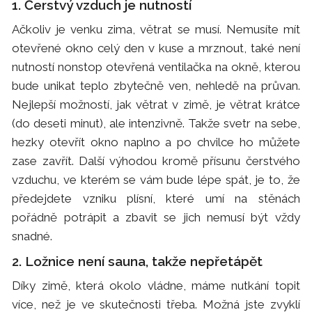
1. Čerstvý vzduch je nutností
Ačkoliv je venku zima, větrat se musí. Nemusíte mít
otevřené okno celý den v kuse a mrznout, také není
nutností nonstop otevřená ventilačka na okně, kterou
bude unikat teplo zbytečně ven, nehledě na průvan.
Nejlepší možností, jak větrat v zimě, je větrat krátce
(do deseti minut), ale intenzivně. Takže svetr na sebe,
hezky otevřít okno naplno a po chvilce ho můžete
zase zavřít. Další výhodou kromě přísunu čerstvého
vzduchu, ve kterém se vám bude lépe spát, je to, že
předejdete vzniku plísní, které umí na stěnách
pořádně potrápit a zbavit se jich nemusí být vždy
snadné.
2. Ložnice není sauna, takže nepřetápět
Díky zimě, která okolo vládne, máme nutkání topit
více, než je ve skutečnosti třeba. Možná jste zvyklí