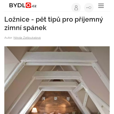
Toggle
navigati
Ložnice - pět tipů pro příjemný
zimní spánek
Autor:
Nikola Zatloukalová