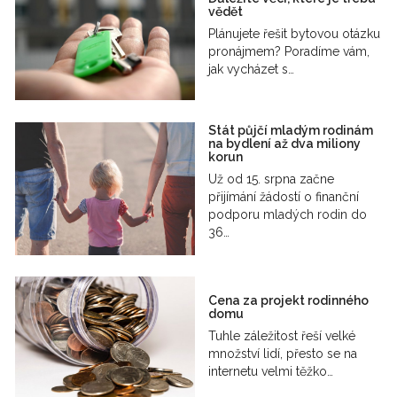
vědět
Plánujete řešit bytovou otázku
pronájmem? Poradíme vám,
jak vycházet s…
Stát půjčí mladým rodinám
na bydlení až dva miliony
korun
Už od 15. srpna začne
přijímání žádostí o finanční
podporu mladých rodin do
36…
Cena za projekt rodinného
domu
Tuhle záležitost řeší velké
množství lidí, přesto se na
internetu velmi těžko…