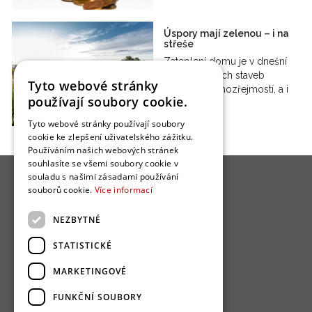
Úspory mají zelenou – i na
střeše
Zateplení domu je v dnešní
době u nových staveb
Tyto webové stránky
prakticky samozřejmostí, a i
používají soubory cookie.
u…
Tyto webové stránky používají soubory
cookie ke zlepšení uživatelského zážitku.
Používáním našich webových stránek
souhlasíte se všemi soubory cookie v
souladu s našimi zásadami používání
souborů cookie.
Více informací
NEZBYTNÉ
O nás
STATISTICKÉ
Bydlo programy
MARKETINGOVÉ
Jak se zapojit?
FUNKČNÍ SOUBORY
Uživatelské podmínky