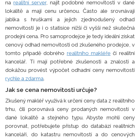
na
realitní server
, najít podobné nemovitosti v dané
lokalitě a mají cenu určenou. Často ale srovnávají
jablka s hruškami a jejich zjednodušený odhad
nemovitosti je i o statisíce nižší či vyšší než skutečná
prodejní cena. Pro samoprodejce je tedy ideální získat
cenový odhad nemovitosti od zkušeného prodejce, v
tomto případě dobrého
realitního makléře
či realitní
kancelář. Ti mají potřebné zkušenosti a znalosti a
dokážou provést výpočet odhadní ceny nemovitosti
rychle a zdarma
.
Jak se cena nemovitosti určuje?
Zkušený makléř využívá k určení ceny data z realitního
trhu, čili porovnává ceny prodaných nemovitostí v
dané lokalitě a stejného typu. Abyste mohli ceny
porovnat, potřebujete přístup do databází realitních
kanceláří, do katastru nemovitostí a do cenových