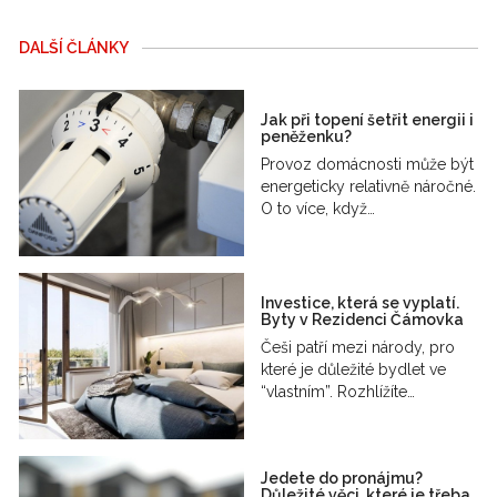
DALŠÍ ČLÁNKY
Jak při topení šetřit energii i
peněženku?
Provoz domácnosti může být
energeticky relativně náročné.
O to více, když…
Investice, která se vyplatí.
Byty v Rezidenci Čámovka
Češi patří mezi národy, pro
které je důležité bydlet ve
“vlastním”. Rozhlížíte…
Jedete do pronájmu?
Důležité věci, které je třeba