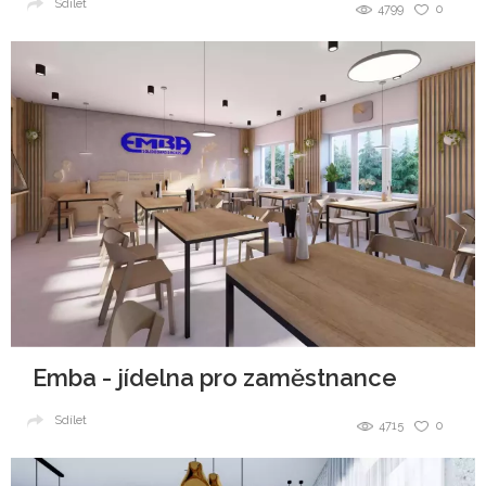
Sdílet
4799
0
Emba - jídelna pro zaměstnance
Sdílet
4715
0