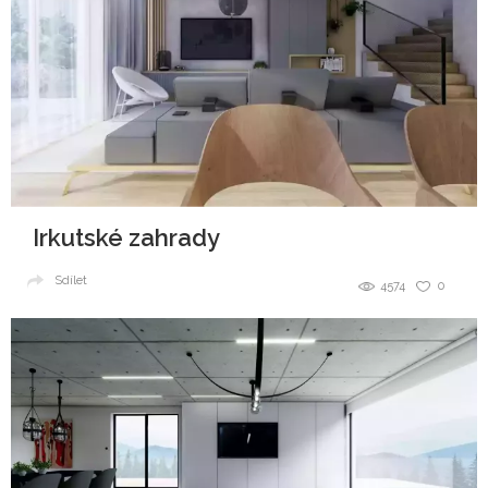
Irkutské zahrady
Sdílet
4574
0