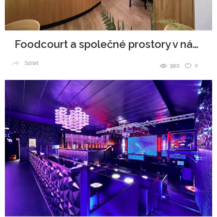
Foodcourt a společné prostory v nákupním centru
Sdílet
3901
0