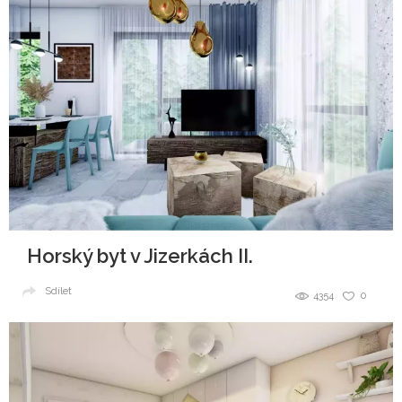
Horský byt v Jizerkách II.
Sdílet
4354
0