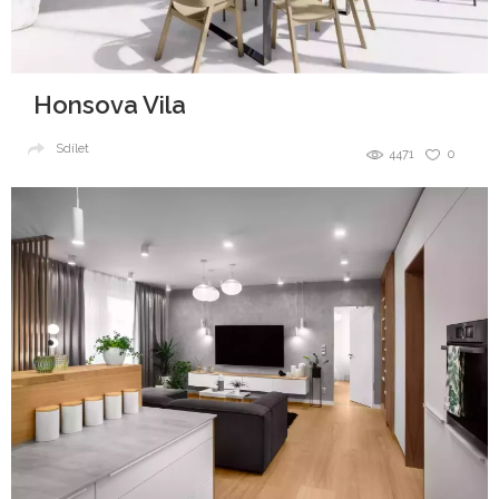
Honsova Vila
Sdílet
4471
0