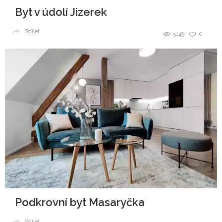
Byt v údolí Jizerek
Sdílet
5149
0
Podkrovní byt Masaryčka
Sdílet