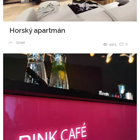
Horský apartmán
Sdílet
4414
0