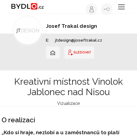
Toggle
navigati
Josef Trakal design
Interiérový design | Liberecký kraj
E:
jtdesign@joseftrakal.cz
SLEDOVAT
Kreativní místnost Vinolok
Jablonec nad Nisou
Vizualizace
O realizaci
„Kdo si hraje, nezlobí a u zaměstnanců to platí