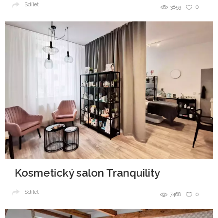
Sdílet
3853
0
Kosmetický salon Tranquility
Sdílet
7468
0