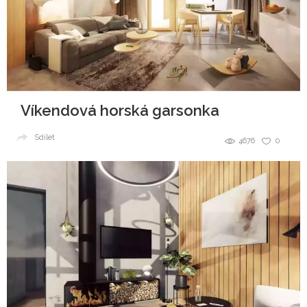
Víkendová horská garsonka
Sdílet
4676
0