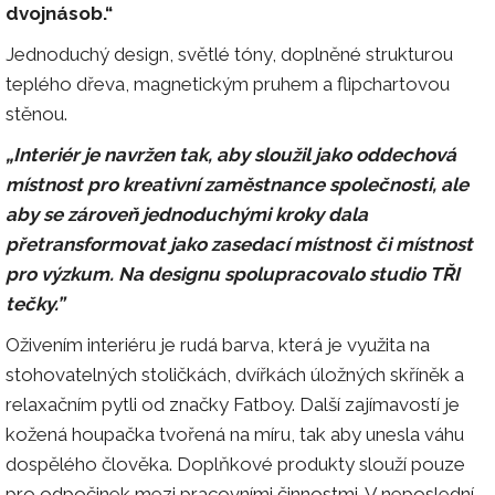
dvojnásob.“
Jednoduchý design, světlé tóny, doplněné strukturou
teplého dřeva, magnetickým pruhem a flipchartovou
stěnou.
„Interiér je navržen tak, aby sloužil jako oddechová
místnost pro kreativní zaměstnance společnosti, ale
aby se zároveň jednoduchými kroky dala
přetransformovat jako zasedací místnost či místnost
pro výzkum. Na designu spolupracovalo studio TŘI
tečky.”
Oživením interiéru je rudá barva, která je využita na
stohovatelných stoličkách, dvířkách úložných skříněk a
relaxačním pytli od značky Fatboy. Další zajímavostí je
kožená houpačka tvořená na míru, tak aby unesla váhu
dospělého člověka. Doplňkové produkty slouží pouze
pro odpočinek mezi pracovními činnostmi. V neposlední