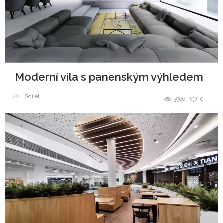
Moderní vila s panenským výhledem
Sdílet
3966
0