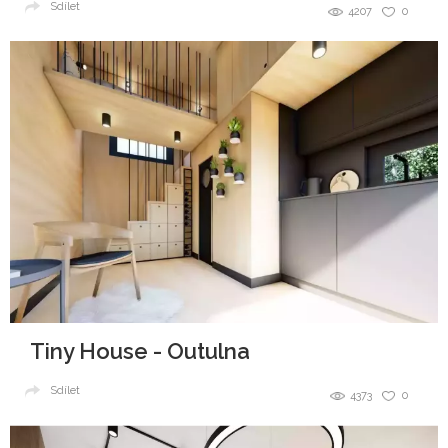
Sdílet
4207
0
Tiny House - Outulna
Sdílet
4373
0