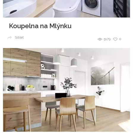
Koupelna na Mlýnku
Sdílet
5179
0