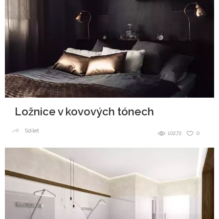
Ložnice v kovových tónech
Sdílet
10272
0