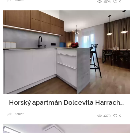
4905
0
Horský apartmán Dolcevita Harrachov
Sdílet
4279
0