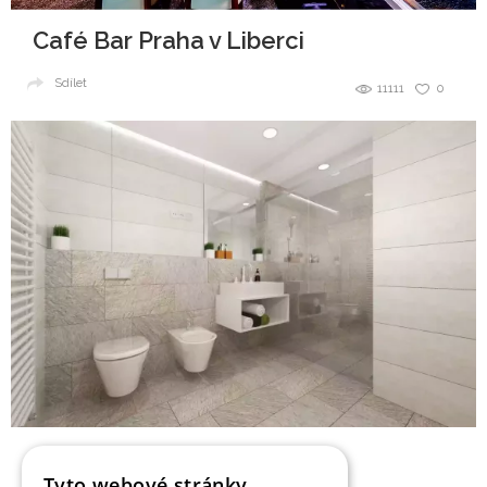
Café Bar Praha v Liberci
Sdílet
11111
0
Koupelna v šedých tónech
Tyto webové stránky