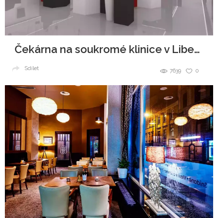
Čekárna na soukromé klinice v Liberci
Sdílet
7639
0