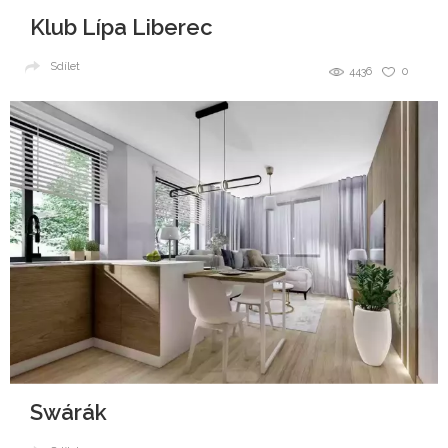
Klub Lípa Liberec
Sdílet
4436
0
Swárák