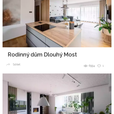
Rodinný dům Dlouhý Most
Sdílet
6994
1