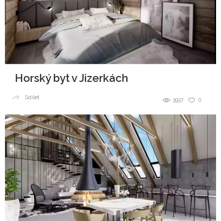
Horský byt v Jizerkách
Sdílet
3937
0