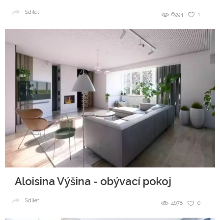
Sdílet
6994
1
Aloisina Výšina - obývací pokoj
Sdílet
4678
0