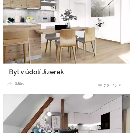
Byt v údolí Jizerek
Sdílet
5152
0