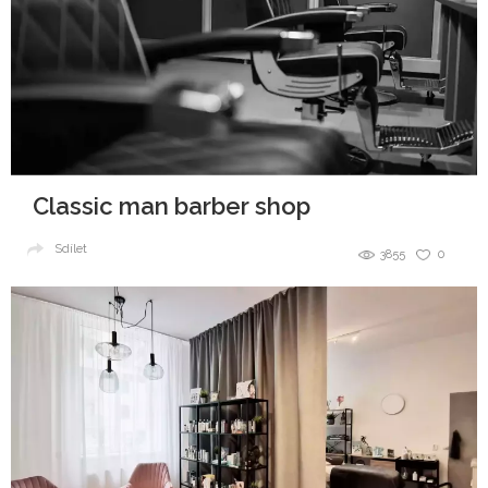
Classic man barber shop
Sdílet
3855
0