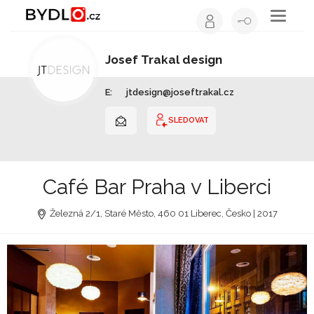
Toggle
navigati
Josef Trakal design
Interiérový design | Liberecký kraj
E:
jtdesign@joseftrakal.cz
SLEDOVAT
Café Bar Praha v Liberci
Železná 2/1, Staré Město, 460 01 Liberec, Česko | 2017