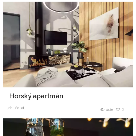
Horský apartmán
Sdílet
4415
0