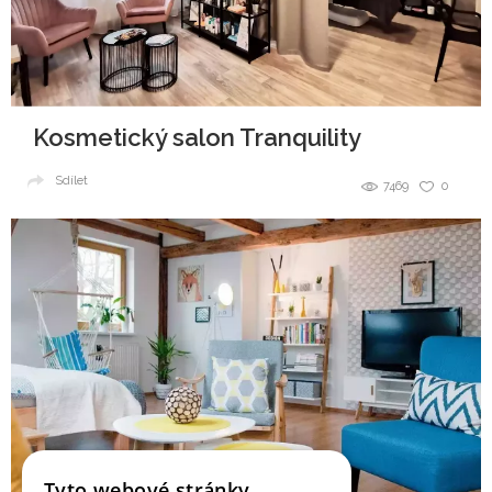
Kosmetický salon Tranquility
Sdílet
7469
0
Tyto webové stránky