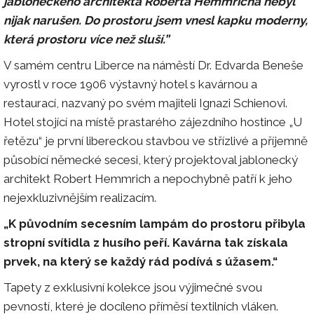
jabloneckého architekta Roberta Hemmricha nebyl
nijak narušen. Do prostoru jsem vnesl kapku moderny,
která prostoru více než sluší.”
V samém centru Liberce na náměstí Dr. Edvarda Beneše
vyrostl v roce 1906 výstavný hotel s kavárnou a
restaurací, nazvaný po svém majiteli Ignazi Schienovi.
Hotel stojící na místě prastarého zájezdního hostince „U
řetězu“ je první libereckou stavbou ve střízlivé a příjemně
působící německé secesi, který projektoval jablonecký
architekt Robert Hemmrich a nepochybně patří k jeho
nejexkluzivnějším realizacím.
„K původním secesním lampám do prostoru přibyla
stropní svítidla z husího peří. Kavárna tak získala
prvek, na který se každý rád podívá s úžasem.“
Tapety z exklusivní kolekce jsou výjimečné svou
pevností, které je docíleno příměsí textilních vláken.