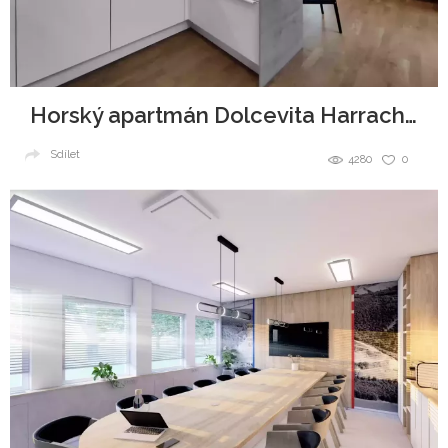
Horský apartmán Dolcevita Harrachov
Sdílet
4280
0