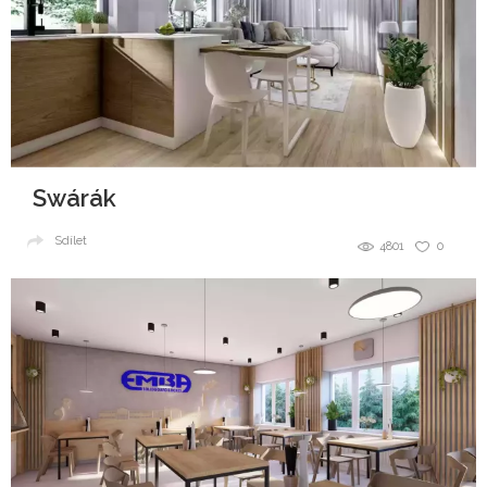
Swárák
Sdílet
4801
0