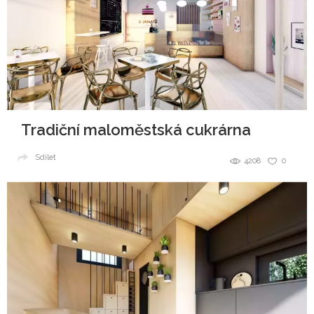
Tradiční maloměstská cukrárna
Sdílet
4208
0