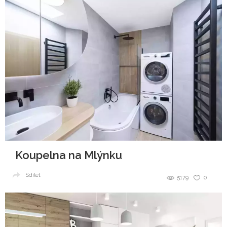
Koupelna na Mlýnku
Sdílet
5179
0