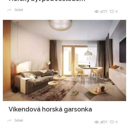
Sdílet
4777
0
Víkendová horská garsonka
Sdílet
4677
0