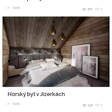
Sdílet
3887
0
Horský byt v Jizerkách
Sdílet
3938
0