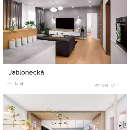
Jablonecká
Sdílet
8975
0