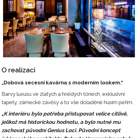
O realizaci
„Dobová secesní kavárna s moderním lookem.“
Barvy luxusu ve zlatých a hnědých tónech, exklusivní
tapety, zámecké závěsy a to vše doladěné husím peřím.
„K interiéru bylo potřeba přistupovat velice citlivě,
jelikož má historickou hodnotu, a bylo nutné mu
zachovat původní Genius Loci. Původní koncept