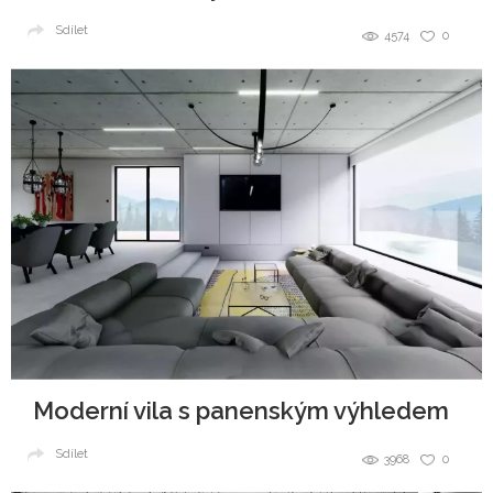
Sdílet
4574
0
Moderní vila s panenským výhledem
Sdílet
3968
0