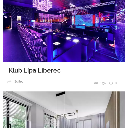
Klub Lípa Liberec
Sdílet
4437
0