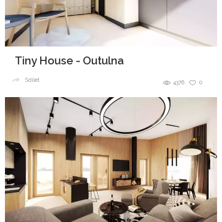
Tiny House - Outulna
Sdílet
4376
0