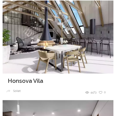
Honsova Vila
Sdílet
4473
0