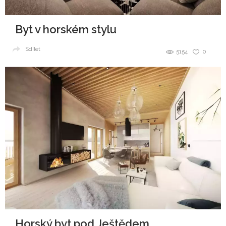
Byt v horském stylu
Sdílet
5154
0
Horský byt pod Ještědem