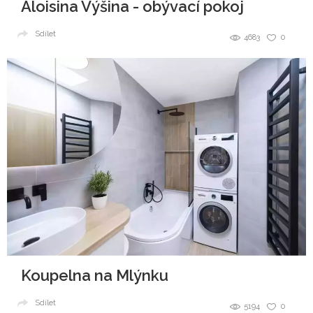
Aloisina Výšina - obývací pokoj
Sdílet
4683
0
Koupelna na Mlýnku
Sdílet
5194
0