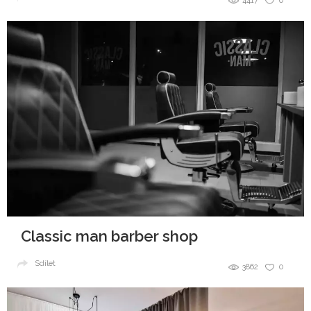
4417
0
Classic man barber shop
Sdílet
3862
0