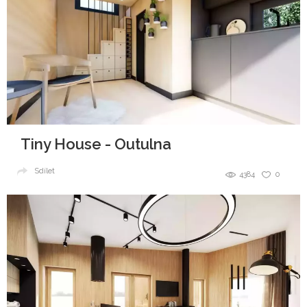
Tiny House - Outulna
Sdílet
4384
0