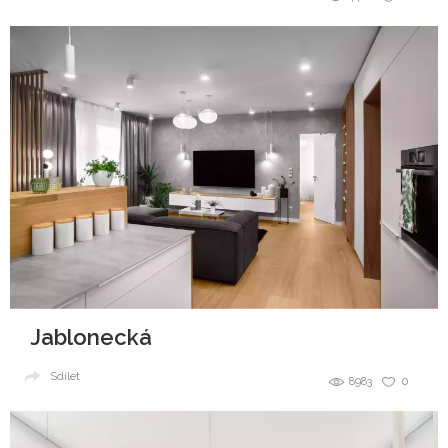
Jablonecká
Sdílet
8983
0