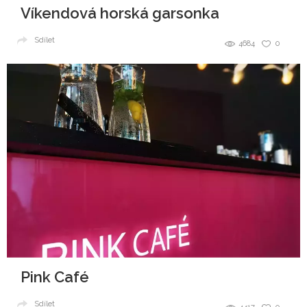
Víkendová horská garsonka
Sdílet
4684
0
Pink Café
Sdílet