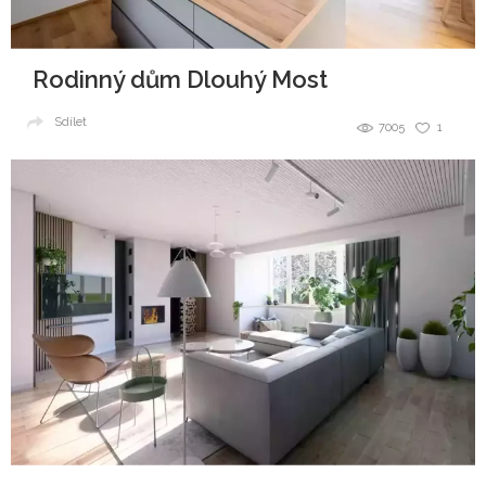
Rodinný dům Dlouhý Most
Sdílet
7005
1