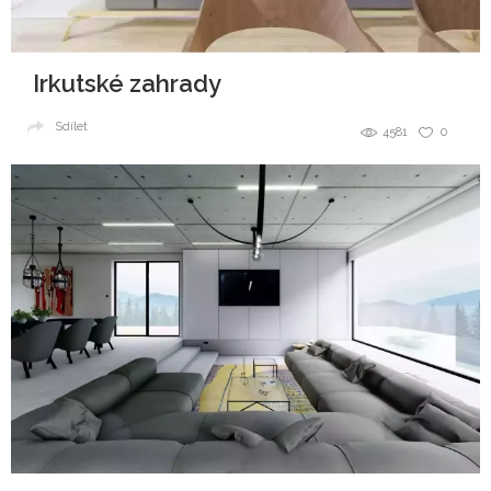
Irkutské zahrady
Sdílet
4581
0