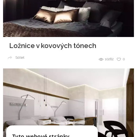
Ložnice v kovových tónech
Sdílet
10282
0
Tyto webové stránky