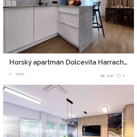
Horský apartmán Dolcevita Harrachov
Sdílet
4290
0