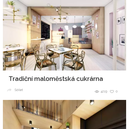
Tradiční maloměstská cukrárna
Sdílet
4219
0