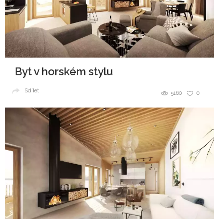
Byt v horském stylu
Sdílet
5160
0