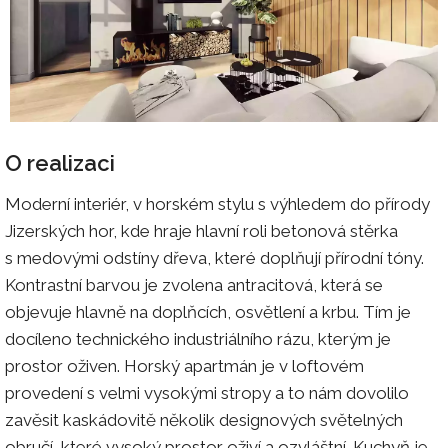
O realizaci
Moderní interiér, v horském stylu s výhledem do přírody
Jizerských hor, kde hraje hlavní roli betonová stěrka
s medovými odstíny dřeva, které doplňují přírodní tóny.
Kontrastní barvou je zvolena antracitová, která se
objevuje hlavně na doplňcích, osvětlení a krbu. Tím je
docíleno technického industriálního rázu, kterým je
prostor oživen. Horský apartmán je v loftovém
provedení s velmi vysokými stropy a to nám dovolilo
zavěsit kaskádovitě několik designových světelných
obručí, které vysoký prostor oživí a ozvláštní. Kuchyň je