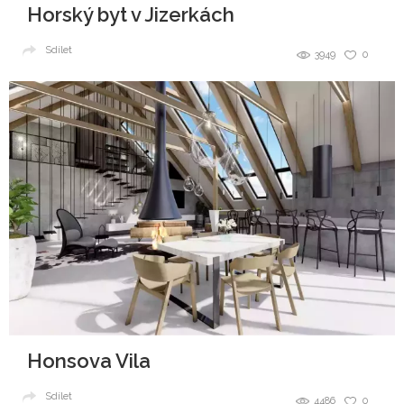
Horský byt v Jizerkách
Sdílet
3949
0
Honsova Vila
Sdílet
4486
0