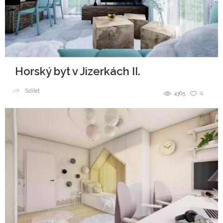
Horský byt v Jizerkách II.
Sdílet
4365
0