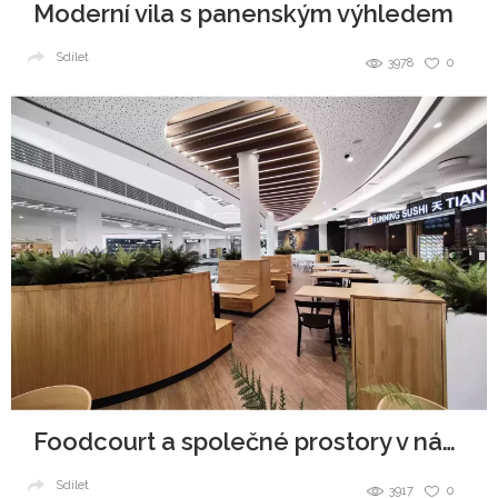
Moderní vila s panenským výhledem
Sdílet
3978
0
Foodcourt a společné prostory v nákupním centru
Sdílet
3917
0