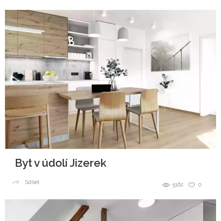
Byt v údolí Jizerek
Sdílet
5162
0