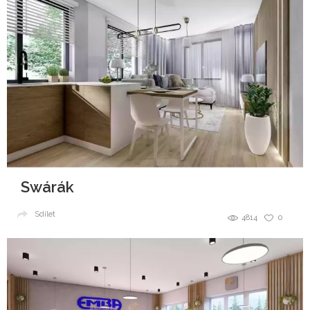
Swárák
Sdílet
4814
0