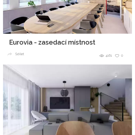
Eurovia - zasedací místnost
Sdílet
4161
0