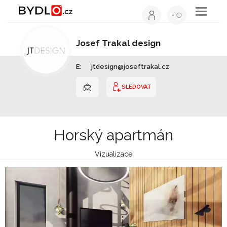
Toggle
navigati
Josef Trakal design
Interiérový design | Liberecký kraj
E:
jtdesign@joseftrakal.cz
SLEDOVAT
Horský apartmán
Vizualizace