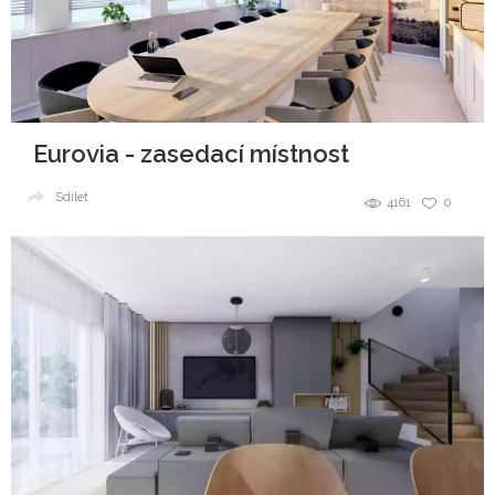
Eurovia - zasedací místnost
Sdílet
4161
0