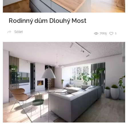
Rodinný dům Dlouhý Most
Sdílet
7005
1