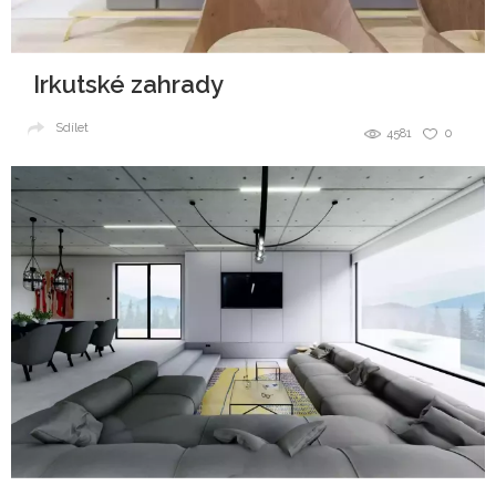
Irkutské zahrady
Sdílet
4581
0