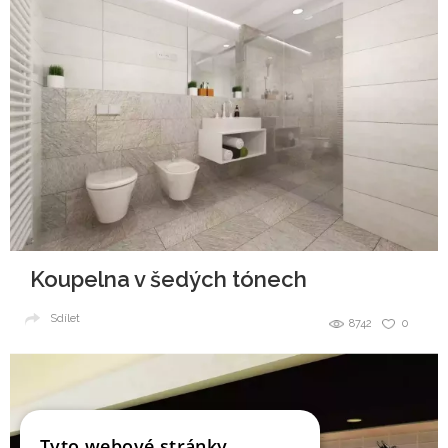
Koupelna v šedých tónech
Sdílet
8742
0
Tyto webové stránky