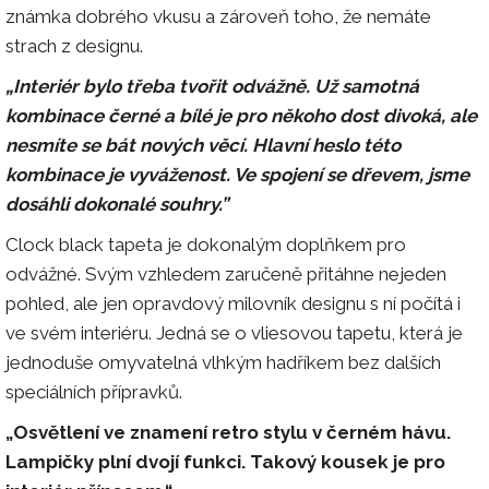
známka dobrého vkusu a zároveň toho, že nemáte
strach z designu.
„Interiér bylo třeba tvořit odvážně. Už samotná
kombinace černé a bílé je pro někoho dost divoká, ale
nesmíte se bát nových věcí. Hlavní heslo této
kombinace je vyváženost. Ve spojení se dřevem, jsme
dosáhli dokonalé souhry.”
Clock black tapeta je dokonalým doplňkem pro
odvážné. Svým vzhledem zaručeně přitáhne nejeden
pohled, ale jen opravdový milovník designu s ní počítá i
ve svém interiéru. Jedná se o vliesovou tapetu, která je
jednoduše omyvatelná vlhkým hadříkem bez dalších
speciálních přípravků.
„Osvětlení ve znamení retro stylu v černém hávu.
Lampičky plní dvojí funkci. Takový kousek je pro