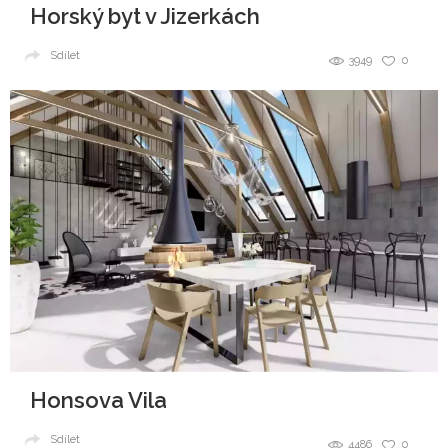
Horský byt v Jizerkách
Sdílet
3949
0
Honsova Vila
Sdílet
4486
0