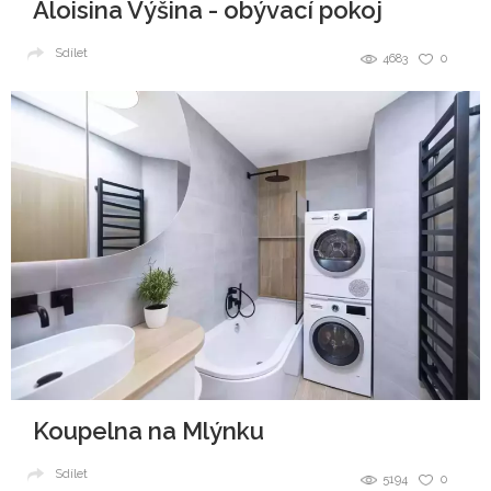
Aloisina Výšina - obývací pokoj
Sdílet
4683
0
Koupelna na Mlýnku
Sdílet
5194
0