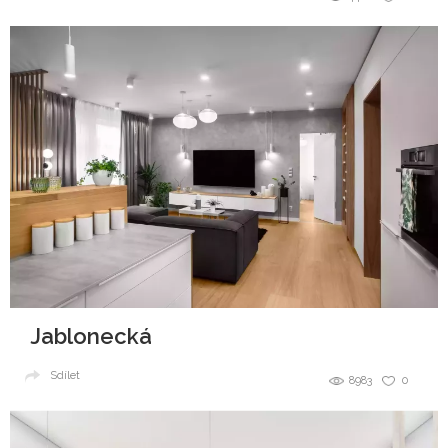
Jablonecká
Sdílet
8983
0