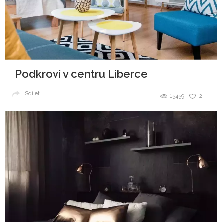
Podkroví v centru Liberce
Sdílet
15459
2