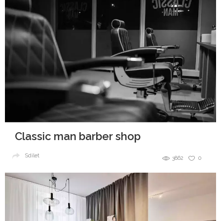
Classic man barber shop
Sdílet
3862
0