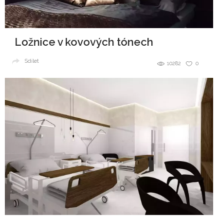
Ložnice v kovových tónech
Sdílet
10282
0