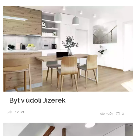
Byt v údolí Jizerek
Sdílet
5163
0