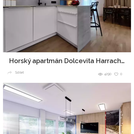
Horský apartmán Dolcevita Harrachov
Sdílet
4290
0