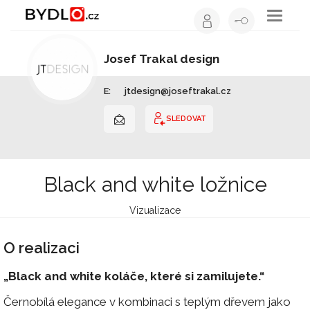
Toggle
navigati
Josef Trakal design
Interiérový design | Liberecký kraj
E:
jtdesign@joseftrakal.cz
SLEDOVAT
Black and white ložnice
Vizualizace
O realizaci
„Black and white koláče, které si zamilujete.“
Černobílá elegance v kombinaci s teplým dřevem jako