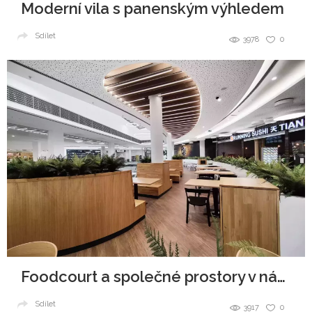
Moderní vila s panenským výhledem
Sdílet
3978
0
Foodcourt a společné prostory v nákupním centru
Sdílet
3917
0