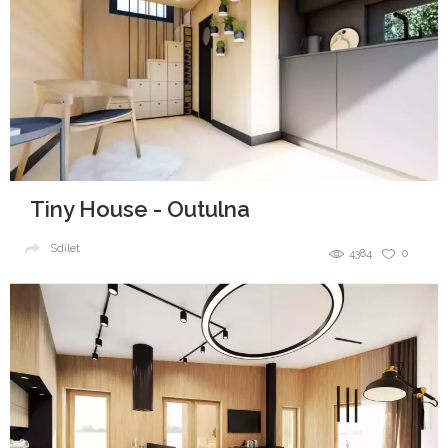
Tiny House - Outulna
Sdílet
4384
0