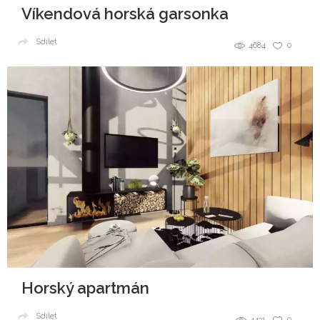
Víkendová horská garsonka
Sdílet
4684
0
Horský apartmán
Sdílet
4431
0