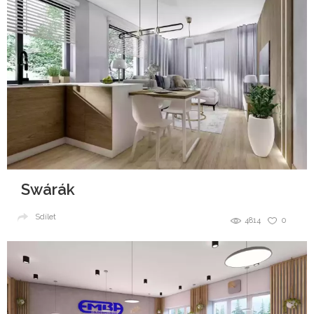
Swárák
Sdílet
4814
0