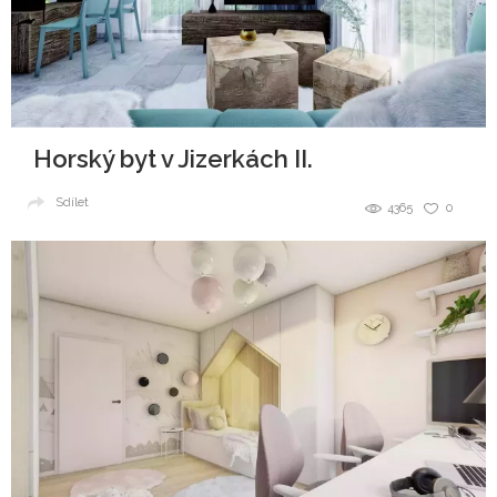
Horský byt v Jizerkách II.
Sdílet
4365
0