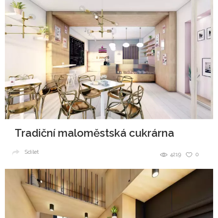
Tradiční maloměstská cukrárna
Sdílet
4219
0