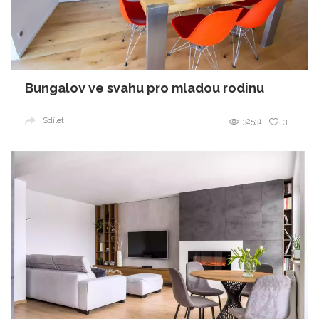
Bungalov ve svahu pro mladou rodinu
Sdílet
32531
3