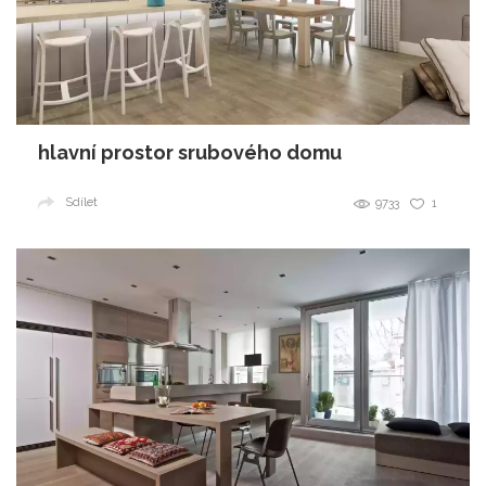
hlavní prostor srubového domu
Sdílet
9733
1