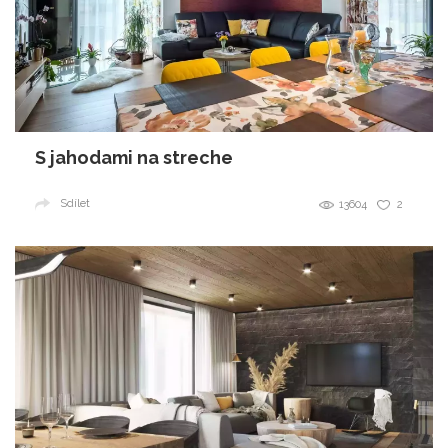
S jahodami na streche
Sdílet
13604
2