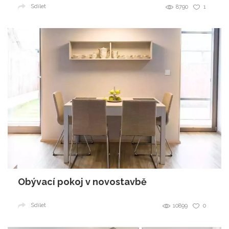
Sdílet
8790
1
Obývací pokoj v novostavbě
Sdílet
10899
0