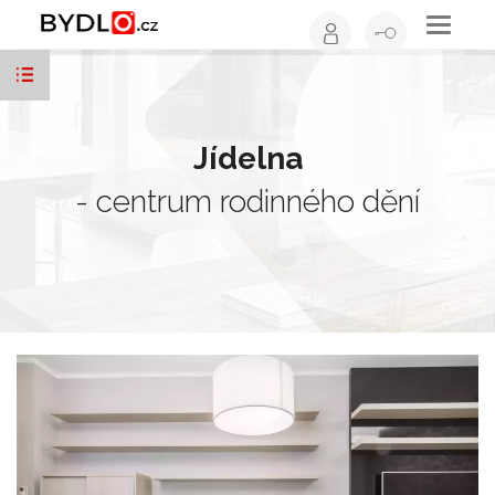
Toggle
navigati
Jídelna
- centrum rodinného dění