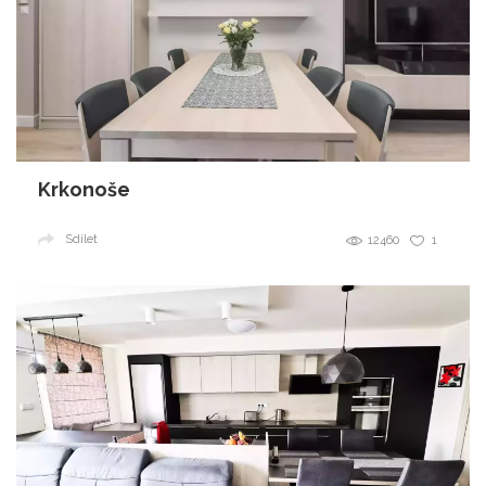
Krkonoše
Sdílet
12460
1