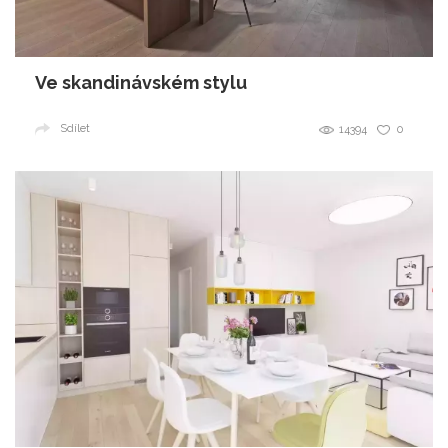
Ve skandinávském stylu
Sdílet
14394
0