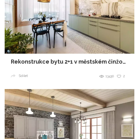
Rekonstrukce bytu 2+1 v městském činžovním domě
Sdílet
13430
2