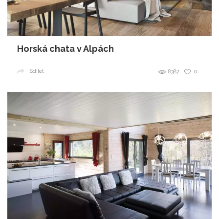
Horská chata v Alpách
Sdílet
8387
0