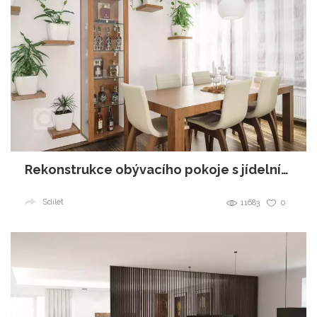
Rekonstrukce obývacího pokoje s jídelním koutem
Sdílet
11683
0