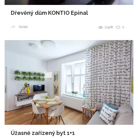
Dřevěný dům KONTIO Epinal
Sdílet
11908
0
Úžasně zařízený byt 1+1