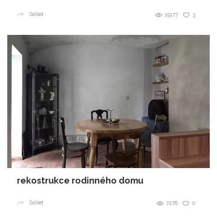
Sdílet
19177
3
rekostrukce rodinného domu
Sdílet
7276
0