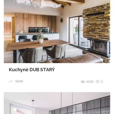
Kuchyně DUB STARÝ
Sdílet
22379
0