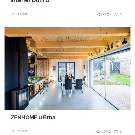
Interiér Dom U
Sdílet
6678
0
ZENHOME u Brna
Sdílet
17992
1