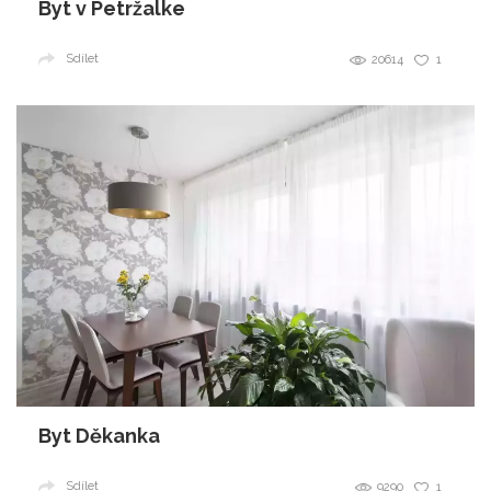
Byt v Petržalke
Sdílet
20614
1
Byt Děkanka
Sdílet
9290
1