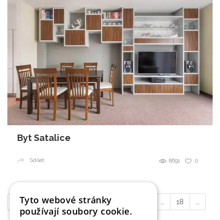
Byt Satalice
Sdílet
8691
0
Tyto webové stránky
«
Předchozí
1
2
3
4
5
6
…
18
…
používají soubory cookie.
34
Další
»