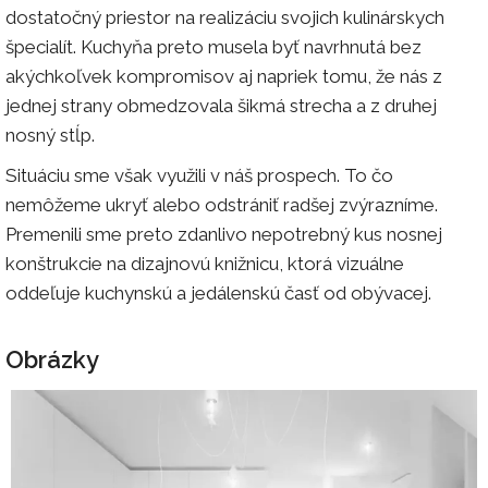
dostatočný priestor na realizáciu svojich kulinárskych
špecialít. Kuchyňa preto musela byť navrhnutá bez
akýchkoľvek kompromisov aj napriek tomu, že nás z
jednej strany obmedzovala šikmá strecha a z druhej
nosný stĺp.
Situáciu sme však využili v náš prospech. To čo
nemôžeme ukryť alebo odstrániť radšej zvýrazníme.
Premenili sme preto zdanlivo nepotrebný kus nosnej
konštrukcie na dizajnovú knižnicu, ktorá vizuálne
oddeľuje kuchynskú a jedálenskú časť od obývacej.
Obrázky