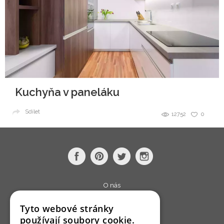
Kuchyňa v paneláku
Sdílet
12752
0
O nás
Bydlo programy
Tyto webové stránky
Jak se zapojit?
používají soubory cookie.