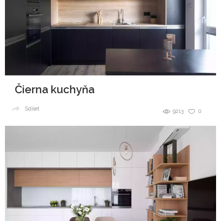
Čierna kuchyňa
Sdílet
9213
0