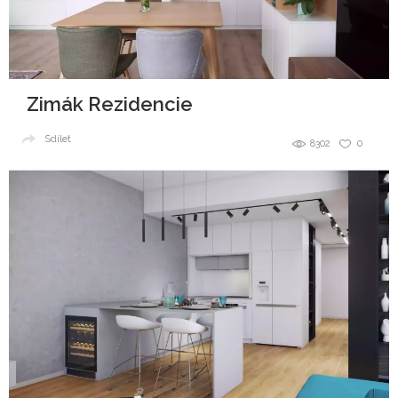
Zimák Rezidencie
Sdílet
8302
0