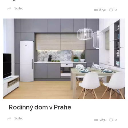
Sdílet
8794
0
Rodinný dom v Prahe
Sdílet
7830
0