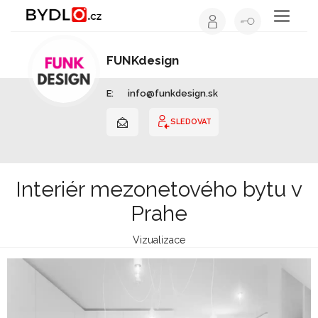
Toggle
navigati
FUNKdesign
Interiérový design | Slovensko
E:
info@funkdesign.sk
SLEDOVAT
Interiér mezonetového bytu v
Prahe
Vizualizace