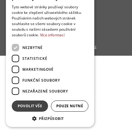
Uživatelské podmínky
Tyto webové stránky používají soubory
cookie ke zlepšení uživatelského zážitku.
Ochrana osobních údajú
Používáním našich webových stránek
Cookies
souhlasíte se všemi soubory cookie v
souladu s našimi zásadami používání
Redakce
souborů cookie.
Více informací
Copyright © 2013 - 2026,
Bydlo.cz
NEZBYTNÉ
STATISTICKÉ
MARKETINGOVÉ
FUNKČNÍ SOUBORY
NEZAŘAZENÉ SOUBORY
POVOLIT VŠE
POUZE NUTNÉ
PŘIZPŮSOBIT