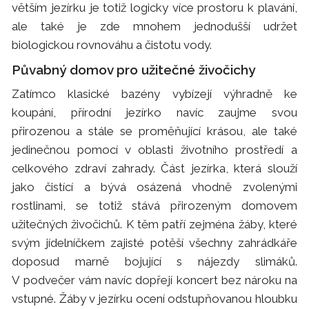
větším jezírku je totiž logicky více prostoru k plavání,
ale také je zde mnohem jednodušší udržet
biologickou rovnováhu a čistotu vody.
Půvabný domov pro užitečné živočichy
Zatímco klasické bazény vybízejí výhradně ke
koupání, přírodní jezírko navíc zaujme svou
přirozenou a stále se proměňující krásou, ale také
jedinečnou pomocí v oblasti životního prostředí a
celkového zdraví zahrady. Část jezírka, která slouží
jako čistící a bývá osázená vhodně zvolenými
rostlinami, se totiž stává přirozeným domovem
užitečných živočichů. K těm patří zejména žáby, které
svým jídelníčkem zajisté potěší všechny zahrádkáře
doposud marně bojující s nájezdy slimáků.
V podvečer vám navíc dopřejí koncert bez nároku na
vstupné. Žáby v jezírku ocení odstupňovanou hloubku