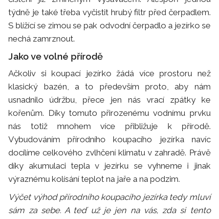
týdně je také třeba vyčistit hrubý filtr před čerpadlem.
S blížící se zimou se pak odvodní čerpadlo a jezírko se
nechá zamrznout.
Jako ve volné přírodě
Ačkoliv si koupací jezírko žádá více prostoru než
klasický bazén, a to především proto, aby nám
usnadnilo údržbu, přece jen nás vrací zpátky ke
kořenům. Díky tomuto přirozenému vodnímu prvku
nás totiž mnohem více přibližuje k přírodě.
Vybudováním přírodního koupacího jezírka navíc
docílíme celkového zvlhčení klimatu v zahradě. Právě
díky akumulaci tepla v jezírku se vyhneme i jinak
výraznému kolísání teplot na jaře a na podzim.
Výčet výhod přírodního koupacího jezírka tedy mluví
sám za sebe. A teď už je jen na vás, zda si tento