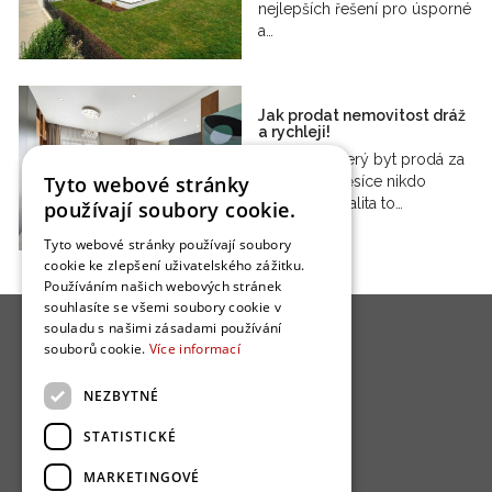
nejlepších řešení pro úsporné
a…
Jak prodat nemovitost dráž
a rychleji!
Proč se některý byt prodá za
Tyto webové stránky
den a jiný měsíce nikdo
nechce? Lokalita to…
používají soubory cookie.
Tyto webové stránky používají soubory
cookie ke zlepšení uživatelského zážitku.
Používáním našich webových stránek
souhlasíte se všemi soubory cookie v
souladu s našimi zásadami používání
souborů cookie.
Více informací
NEZBYTNÉ
O nás
STATISTICKÉ
Bydlo programy
MARKETINGOVÉ
Jak se zapojit?