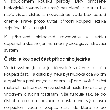
v soukromém kousku přírody. Díky přirozené
biologické rovnováze umně nastolené v jezírku lze
navíc získat čistou a nezávadnou vodu bez použití
chemie. Právě proto uvítají přírodní koupací jezírka
zejména děti a alergici.
K přirozené biologické rovnováze v jezírku
dopomáhá vlastně jen nenáročný biologický filtrovací
systém.
Čisticí a koupací část přírodního jezírka
Vodní systém jezírka je důmyslně složen z čisticí a
koupací části. Ta čisticí by měla být hluboká cca 50 cm
a opatřená postupným sklonem. Její dno tvoří filtrační
materiál, na který se vrství substrát následně osázený
vhodnými čisticími rostlinami. Vše funguje tak, že do
čisticího prostoru přivádíme dostatečně výkonným
čerpadlem vodu z koupací části, do které se po