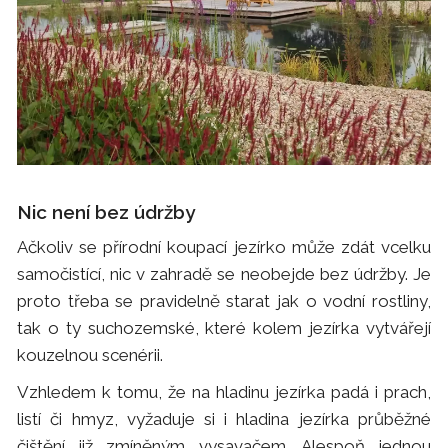
Nic není bez údržby
Ačkoliv se přírodní koupací jezírko může zdát vcelku
samočistící, nic v zahradě se neobejde bez údržby. Je
proto třeba se pravidelně starat jak o vodní rostliny,
tak o ty suchozemské, které kolem jezírka vytvářejí
kouzelnou scenérii.
Vzhledem k tomu, že na hladinu jezírka padá i prach,
listí či hmyz, vyžaduje si i hladina jezírka průběžné
čištění již zmíněným vysavačem. Alespoň jednou