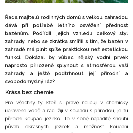
Řada majitelů rodinných domů s velkou zahradou
dává při potřebě letního osvěžení přednost
bazénům. Podřídili jejich vzhledu celkový styl
zahrady, nebo se zkrátka smířili s tím, že bazén v
zahradě má plnit spíše praktickou než estetickou
funkci. Dokázal by vůbec nějaký vodní prvek
naprosto přirozeně splynout s atmosférou vaší
zahrady a ještě podtrhnout její přírodní a
svobodomyslný ráz?
Krása bez chemie
Pro všechny ty, kteří si právě nelibují v chemicky
upravené vodě a rádi žijí v souladu s přírodou, je tu
přírodní koupací jezírko. To v sobě nápaditě snoubí
půvab okrasných jezírek a možnost koupání