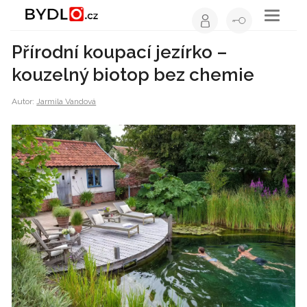
Toggle
navigati
Přírodní koupací jezírko –
kouzelný biotop bez chemie
Autor:
Jarmila Vandová