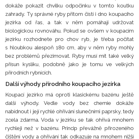
dokáže pokazit chvilku odpočinku v tomto koutku
zahrady. Ty správné ryby přitom čistí i dno koupacího
jezírka od řas, a tak v něm pomáhají udržovat
biologickou rovnováhu. Pokud se ovšem v koupacím
jezírku rozhodnete pro chov ryb, je třeba počítat
s hloubkou alespoň 180 cm, aby v něm ryby mohly
bez problémů přezimovat. Ryby musí mít také velký
přísun kyslíku, podobně jako je tomu ve velkých
přírodních rybnících.
Další výhody přírodního koupacího jezírka
Koupací jezírko má oproti klasickému bazénu ještě
další výhody. Vedle vody bez chemie dokáže
nabídnout i její rychlé ohřívání slunečními paprsky, tedy
zcela zdarma. Voda v jezírku se tak ohřívá mnohem
rychleji než v bazénu. Princip převážně přirozeného
čištění vody a ohřívání tak odkazuje na mnohem nižší