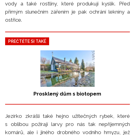
vody a také rostliny, které produkují kyslík. Před
přímým slunečním zářením je pak ochrání lekníny a
ostřice.
PŘEČTĚTE SI TAKÉ
Prosklený dům s biotopem
Jezírko zkrášlí také hejno užitečných rybek, které
s oblibou požírají larvy pro nás tak nepříjemných
komárů, ale i jiného drobného vodního hmyzu, jež