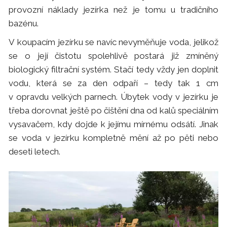
provozní náklady jezírka než je tomu u tradičního
bazénu.
V koupacím jezírku se navíc nevyměňuje voda, jelikož
se o její čistotu spolehlivě postará již zmíněný
biologický filtrační systém. Stačí tedy vždy jen doplnit
vodu, která se za den odpaří – tedy tak 1 cm
v opravdu velkých parnech. Úbytek vody v jezírku je
třeba dorovnat ještě po čištění dna od kalů speciálním
vysavačem, kdy dojde k jejímu mírnému odsátí. Jinak
se voda v jezírku kompletně mění až po pěti nebo
deseti letech.