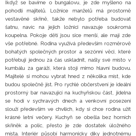
Ikdyž se bavíme o bungalovu, je zde myšleno na
pohodlí majitelů. Ložnice manželů má prostorně
vestavěné skříně, takže nebylo potřeba budovat
šatnu, navíc na jejich ložnici navazuje soukromá
koupelna. Pokoje dětí jsou sice menší, ale mají zde
vše potřebné. Rodina využívá především rozměrově
bohatých společných prostor a sezónní věci, které
potřebují jednou za čas uskladnit, našly své místo v
kumbálu za garáží, která stojí mimo hlavní budovu.
Majitelé si mohou vybrat hned z několika míst, kde
budou společně jíst. Pro rychlé občerstvení je ideální
prostorný bar navazující na kuchyňskou část, jídelna
se hodí v sychravých dnech a venkovní posezení
slouží především ve chvílích, kdy si chce rodina užít
krásné letní večery. Kuchyň se obešla bez horních
skříněk a polic, přesto je zde dostatek úložného
místa. Interiér působí harmonicky díky jednotnému