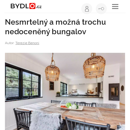
Toggle
navigati
Nesmrtelný a možná trochu
nedoceněný bungalov
Autor:
Terezie Benoni