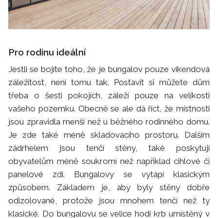
Pro rodinu ideální
Jestli se bojíte toho, že je bungalov pouze víkendová
záležitost, není tomu tak. Postavit si můžete dům
třeba o šesti pokojích, záleží pouze na velikosti
vašeho pozemku. Obecně se ale dá říct, že místnosti
jsou zpravidla menší než u běžného rodinného domu.
Je zde také méně skladovacího prostoru. Dalším
zádrhelem jsou tenčí stěny, také poskytují
obyvatelům méně soukromí než například cihlové či
panelové zdi. Bungalovy se vytápí klasickým
způsobem. Základem je, aby byly stěny dobře
odizolované, protože jsou mnohem tenčí než ty
klasické. Do bungalovu se velice hodí krb umístěný v