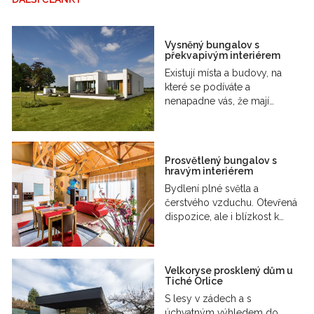
Vysněný bungalov s
překvapivým interiérem
Existují místa a budovy, na
které se podíváte a
nenapadne vás, že mají…
Prosvětlený bungalov s
hravým interiérem
Bydlení plné světla a
čerstvého vzduchu. Otevřená
dispozice, ale i blízkost k…
Velkoryse prosklený dům u
Tiché Orlice
S lesy v zádech a s
úchvatným výhledem do