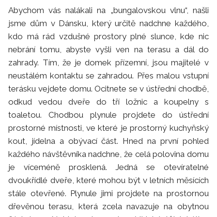
Abychom vás nalákali na „bungalovskou vlnu“, našli
jsme dům v Dánsku, který určitě nadchne každého,
kdo má rád vzdušné prostory plné slunce, kde nic
nebrání tomu, abyste vyšli ven na terasu a dál do
zahrady. Tím, že je domek přízemní, jsou majitelé v
neustálém kontaktu se zahradou. Přes malou vstupní
terásku vejdete domu. Ocitnete se v ústřední chodbě,
odkud vedou dveře do tří ložnic a koupelny s
toaletou. Chodbou plynule projdete do ústřední
prostorné místnosti, ve které je prostorný kuchyňský
kout, jídelna a obývací část. Hned na první pohled
každého návštěvníka nadchne, že celá polovina domu
je víceméně prosklená. Jedná se otevíratelné
dvoukřídlé dveře, které mohou být v letních měsících
stále otevřené. Plynule jimi projdete na prostornou
dřevěnou terasu, která zcela navazuje na obytnou