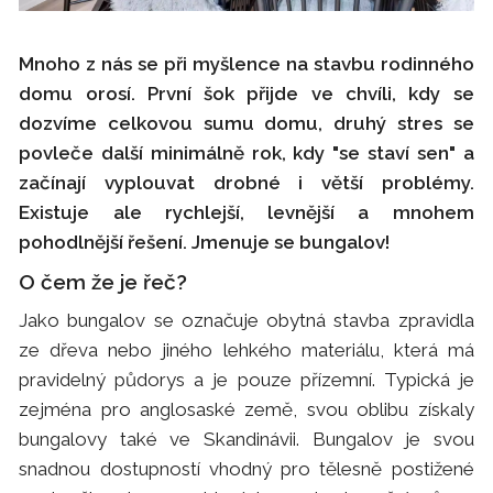
Mnoho z nás se při myšlence na stavbu rodinného
domu orosí. První šok přijde ve chvíli, kdy se
dozvíme celkovou sumu domu, druhý stres se
povleče další minimálně rok, kdy "se staví sen" a
začínají vyplouvat drobné i větší problémy.
Existuje ale rychlejší, levnější a mnohem
pohodlnější řešení. Jmenuje se bungalov!
O čem že je řeč?
Jako bungalov se označuje obytná stavba zpravidla
ze dřeva nebo jiného lehkého materiálu, která má
pravidelný půdorys a je pouze přízemní. Typická je
zejména pro anglosaské země, svou oblibu získaly
bungalovy také ve Skandinávii. Bungalov je svou
snadnou dostupností vhodný pro tělesně postižené