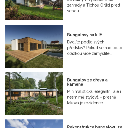
zahrady a Tichou Orlici před
sebou…
Bungalovy na klíč
Bydlíte podle svých
představ? Pokud se nad touto
otázkou více zamyslíte,…
Bungalov ze dřeva a
kamene
Minimalistická, elegantní, ale i
nesmírně stylová – přesně
taková je rezidence…
Rekonstrukce bungalovu ze