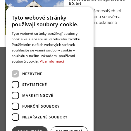
60. let
Bungalov ze šedesátých let
Tyto webové stránky
nebyl pro rodinu se dvěma
malými dětmi dostatečně…
používají soubory cookie.
Tyto webové stránky používají soubory
cookie ke zlepšení uživatelského zážitku.
Používáním našich webových stránek
souhlasíte se všemi soubory cookie v
souladu s našimi zásadami používání
souborů cookie.
Více informací
NEZBYTNÉ
O nás
STATISTICKÉ
Bydlo programy
MARKETINGOVÉ
Jak se zapojit?
FUNKČNÍ SOUBORY
Uživatelské podmínky
NEZAŘAZENÉ SOUBORY
Ochrana osobních údajú
Cookies