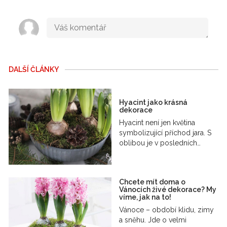
DALŠÍ ČLÁNKY
Hyacint jako krásná
dekorace
Hyacint není jen květina
symbolizující příchod jara. S
oblibou je v posledních…
Chcete mít doma o
Vánocích živé dekorace? My
víme, jak na to!
Vánoce – období klidu, zimy
a sněhu. Jde o velmi