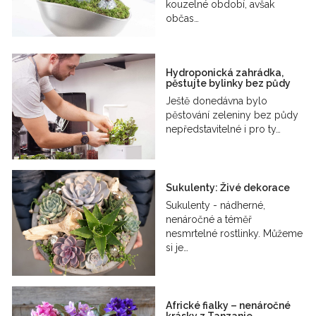
kouzelné období, avšak
občas…
Hydroponická zahrádka,
pěstujte bylinky bez půdy
Ještě donedávna bylo
pěstování zeleniny bez půdy
nepředstavitelné i pro ty…
Sukulenty: Živé dekorace
Sukulenty - nádherné,
nenáročné a téměř
nesmrtelné rostlinky. Můžeme
si je…
Africké fialky – nenáročné