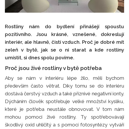
Rostliny nám do bydlení přinášejí spoustu
pozitivního. Jsou krásné, vznešené, dokreslují
interiér, ale hlavně, čistí vzduch. Proč je dobré mít
zeleň v bytě, jak se o ni starat a kde rostliny
umístit, si dnes spolu povíme.
Proč jsou živé rostliny v bytě potřeba
Aby se nám v interiéru lépe žilo, měli bychom
především často větrat. Díky tomu se do interiéru
dostává čerstvý vzduch a také příznivé negativní ionty.
Dýcháním člověk spotřebuje velké množství kyslíku,
které je potřeba neustále obnovovat. V tom nám
mohou pomoci živé rostliny. Ty spotřebovávají
škodlivý oxid uhličitý a s pomocí fotosyntézy vytváří