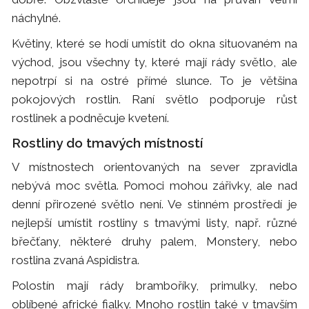
náchylné.
Květiny, které se hodí umístit do okna situovaném na
východ, jsou všechny ty, které mají rády světlo, ale
nepotrpí si na ostré přímé slunce. To je většina
pokojových rostlin. Raní světlo podporuje růst
rostlinek a podněcuje kvetení.
Rostliny do tmavých místností
V místnostech orientovaných na sever zpravidla
nebývá moc světla. Pomoci mohou zářivky, ale nad
denní přirozené světlo není. Ve stinném prostředí je
nejlepší umístit rostliny s tmavými listy, např. různé
břečťany, některé druhy palem, Monstery, nebo
rostlina zvaná Aspidistra.
Polostín mají rády bramboříky, primulky, nebo
oblíbené africké fialky. Mnoho rostlin také v tmavším