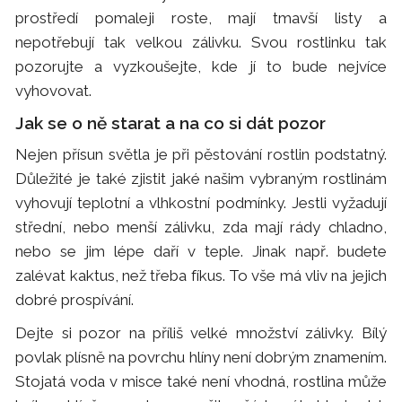
prostředí pomaleji roste, mají tmavší listy a
nepotřebují tak velkou zálivku. Svou rostlinku tak
pozorujte a vyzkoušejte, kde jí to bude nejvíce
vyhovovat.
Jak se o ně starat a na co si dát pozor
Nejen přísun světla je při pěstování rostlin podstatný.
Důležité je také zjistit jaké našim vybraným rostlinám
vyhovují teplotní a vlhkostní podmínky. Jestli vyžadují
střední, nebo menší zálivku, zda mají rády chladno,
nebo se jim lépe daří v teple. Jinak např. budete
zalévat kaktus, než třeba fíkus. To vše má vliv na jejich
dobré prospívání.
Dejte si pozor na příliš velké množství zálivky. Bílý
povlak plísně na povrchu hlíny není dobrým znamením.
Stojatá voda v misce také není vhodná, rostlina může