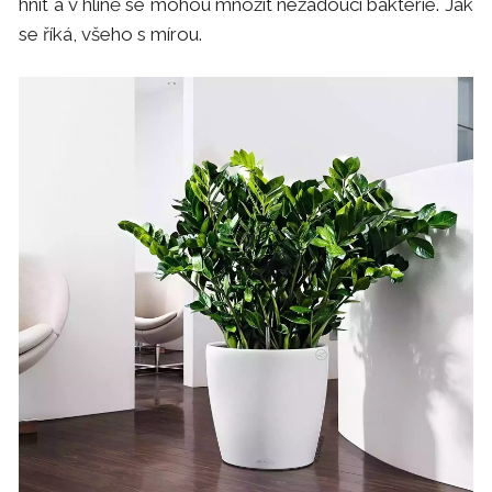
hnít a v hlíně se mohou množit nežádoucí bakterie. Jak
se říká, všeho s mírou.