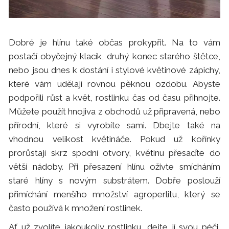
Dobré je hlínu také občas prokypřit. Na to vám
postačí obyčejný klacík, druhý konec starého štětce,
nebo jsou dnes k dostání i stylové květinové zápichy,
které vám udělají rovnou pěknou ozdobu. Abyste
podpořili růst a květ, rostlinku čas od času přihnojte.
Můžete použít hnojiva z obchodů už připravená, nebo
přírodní, které si vyrobíte sami. Dbejte také na
vhodnou velikost květináče. Pokud už kořínky
prorůstají skrz spodní otvory, květinu přesaďte do
větší nádoby. Při přesazení hlínu oživte smícháním
staré hlíny s novým substrátem. Dobře poslouží
přimíchání menšího množství agroperlitu, který se
často používá k množení rostlinek.
Ať už zvolíte jakoukoliv rostlinku, dejte jí svou péči,