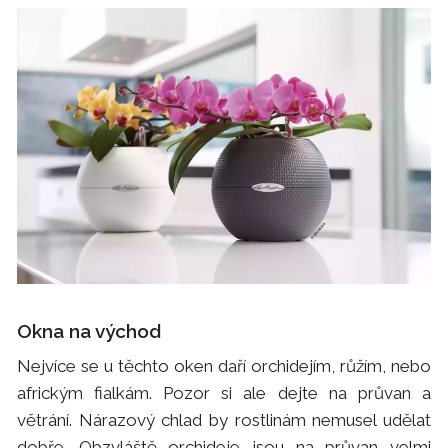
Okna na východ
Nejvíce se u těchto oken daří orchidejím, růžím, nebo
africkým fialkám. Pozor si ale dejte na průvan a
větrání. Nárazový chlad by rostlinám nemusel udělat
dobře. Obzvláště orchideje jsou na průvan velmi