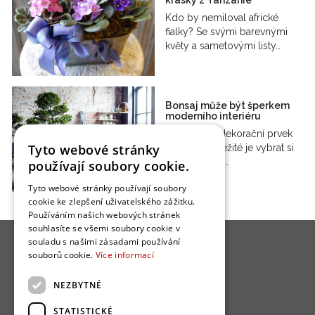
krásky z Tanzanie
Kdo by nemiloval africké
fialky? Se svými barevnými
květy a sametovými listy…
Bonsaj může být šperkem
moderního interiéru
Bonsaj jako dekorační prvek
Tyto webové stránky
interiéru, důležité je vybrat si
vhodný druh…
používají soubory cookie.
Tyto webové stránky používají soubory
cookie ke zlepšení uživatelského zážitku.
Používáním našich webových stránek
souhlasíte se všemi soubory cookie v
souladu s našimi zásadami používání
souborů cookie.
Více informací
NEZBYTNÉ
O nás
STATISTICKÉ