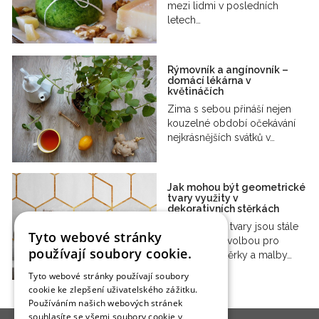
mezi lidmi v posledních
letech…
Rýmovník a angínovník –
domácí lékárna v
květináčích
Zima s sebou přináší nejen
kouzelné období očekávání
nejkrásnějších svátků v…
Jak mohou být geometrické
tvary využity v
dekorativních stěrkách
Geometrické tvary jsou stále
Tyto webové stránky
populárnější volbou pro
používají soubory cookie.
dekorativní stěrky a malby…
Tyto webové stránky používají soubory
cookie ke zlepšení uživatelského zážitku.
Používáním našich webových stránek
souhlasíte se všemi soubory cookie v