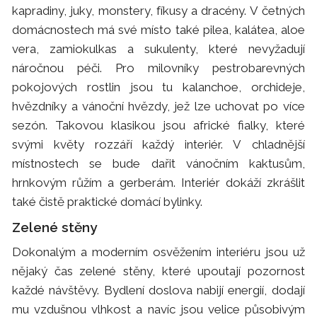
kapradiny, juky, monstery, fíkusy a dracény. V četných
domácnostech má své místo také pilea, kalátea, aloe
vera, zamiokulkas a sukulenty, které nevyžadují
náročnou péči. Pro milovníky pestrobarevných
pokojových rostlin jsou tu kalanchoe, orchideje,
hvězdníky a vánoční hvězdy, jež lze uchovat po více
sezón. Takovou klasikou jsou africké fialky, které
svými květy rozzáří každý interiér. V chladnější
místnostech se bude dařit vánočním kaktusům,
hrnkovým růžím a gerberám. Interiér dokáží zkrášlit
také čistě praktické domácí bylinky.
Zelené stěny
Dokonalým a moderním osvěžením interiéru jsou už
nějaký čas zelené stěny, které upoutají pozornost
každé návštěvy. Bydlení doslova nabijí energií, dodají
mu vzdušnou vlhkost a navíc jsou velice působivým