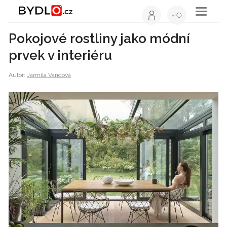
Toggle
navigati
Pokojové rostliny jako módní
prvek v interiéru
Autor:
Jarmila Vandová