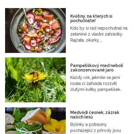
Květiny, na kterých si
pochutnáte!
Kdo by si rád nepochutnal na
zelenině z vlastní zahrádky.
Rajčata, okurky,…
Pampeliškový med neboli
zakonzervované jaro
Každý rok, jakmile se jarní
louka či zahrada rozsvítí
žlutými kvítky pampelišek…
Medvědí česnek, zázrak
našich lesů
Bylinky a potraviny
pocházející z přírody jsou