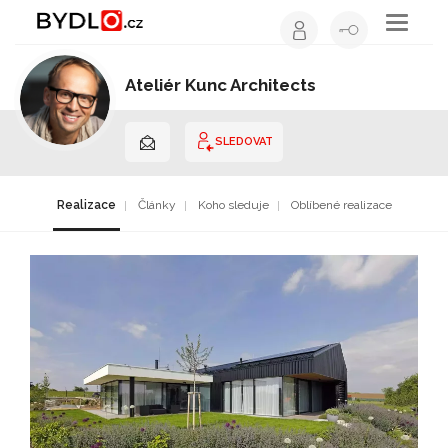
Toggle
navigati
Ateliér Kunc Architects
Architekt | Hlavní město Praha
SLEDOVAT
Realizace
Články
Koho sleduje
Oblíbené realizace