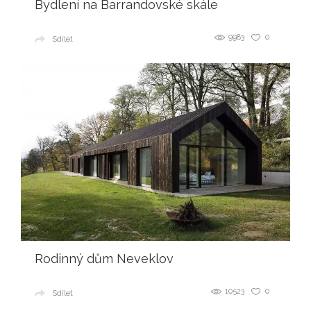
Bydlení na Barrandovské skále
9983
0
Sdílet
Rodinný dům Neveklov
10523
0
Sdílet