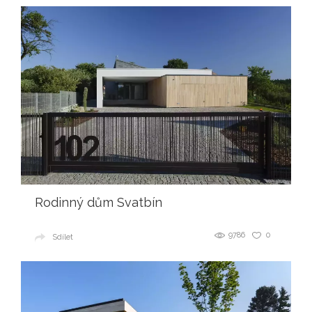
Rodinný dům Svatbín
9786
0
Sdílet