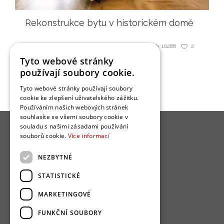
Rekonstrukce bytu v historickém domě
10266
2
Sdílet
Tyto webové stránky
používají soubory cookie.
Tyto webové stránky používají soubory
cookie ke zlepšení uživatelského zážitku.
Používáním našich webových stránek
souhlasíte se všemi soubory cookie v
souladu s našimi zásadami používání
souborů cookie.
Více informací
NEZBYTNÉ
O nás
STATISTICKÉ
Bydlo programy
MARKETINGOVÉ
Jak se zapojit?
FUNKČNÍ SOUBORY
Uživatelské podmínky