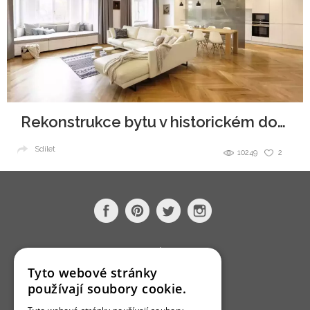
Rekonstrukce bytu v historickém domě
Sdílet
10249
2
O nás
Tyto webové stránky
Bydlo programy
používají soubory cookie.
Jak se zapojit?