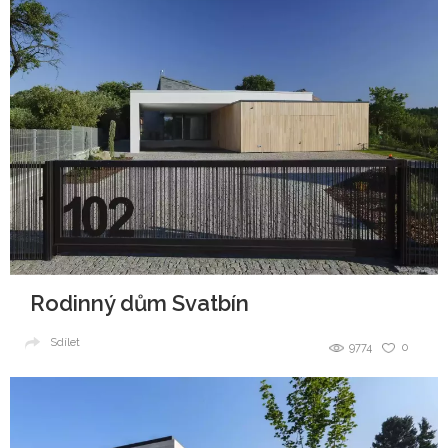
Rodinný dům Svatbín
Sdílet
9774
0