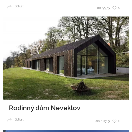
Sdílet
9975
0
Rodinný dům Neveklov
Sdílet
10515
0