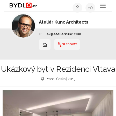
Toggle
navigati
Ateliér Kunc Architects
Architekt | Hlavní město Praha
E:
ak@atelierkunc.com
SLEDOVAT
Ukázkový byt v Rezidenci Vltava
Praha, Česko | 2015