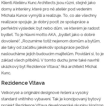
Klienti Ateliéru Kunc Architects jsou různí, stejně jako
domy a interiéry, které pro ně ateliér pod vedením
Michala Kunce vymýšlí a realizuje. To, co ale všechny
realizace spojuje, je dobrý pocit ze spolupráce a
perfektní výsledek: byt nebo dům, ve kterém je radost
bydlet. To je hlavní motto AKA, „bydlet jako o dobré
dovolené“. „Rozumíme totiž nejenom domům a bytům,
ale taky od začátku jakékoliv spolupráce pečlivě
nasloucháme jejich budoucím majitelům. Povídání si, to je
základ všech příběhů. V tomto duchu jsme také navrhli
ukázkový byt Rezidence Vltava,“ říká architekt Michal
Kunc.
Rezidence Vltava
Velkorysé a originální designové řešení a vysoký
standard vnitřního vybavení. Tak je koncipovaný bytový
projekt Rezidence Vltava developerské skupiny Horizon