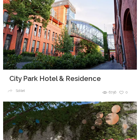
City Park Hotel & Residence
Sdílet
6756
0