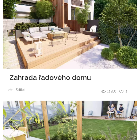
Zahrada řadového domu
Sdílet
12488
2