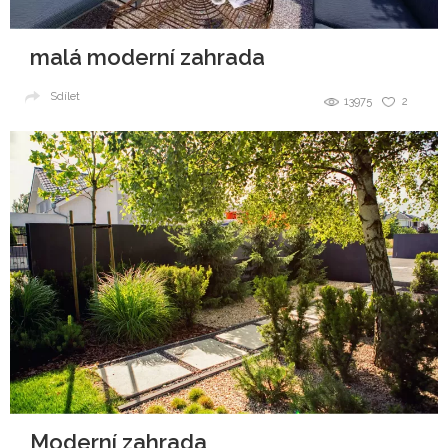
malá moderní zahrada
Sdílet
13975
2
Moderní zahrada