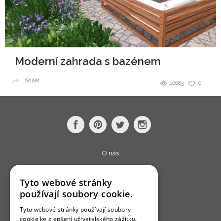
Moderní zahrada s bazénem
Sdílet
10683
0
O nás
Bydlo programy
Tyto webové stránky
Jak se zapojit?
používají soubory cookie.
Uživatelské podmínky
Tyto webové stránky používají soubory
Ochrana osobních údajú
cookie ke zlepšení uživatelského zážitku.