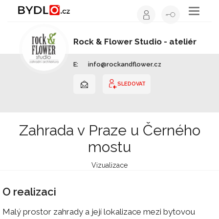
Toggle
navigati
Rock & Flower Studio - ateliér
zahradní a krajinné architektury
E:
info@rockandflower.cz
Zahradní architekt | Hlavní město Praha
SLEDOVAT
Zahrada v Praze u Černého
mostu
Vizualizace
O realizaci
Malý prostor zahrady a její lokalizace mezi bytovou