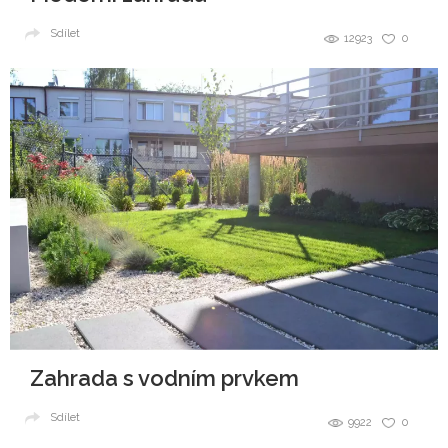
Sdílet
12923
0
Zahrada s vodním prvkem
Sdílet
9922
0