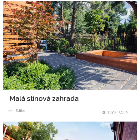
Malá stínová zahrada
Sdílet
11395
0