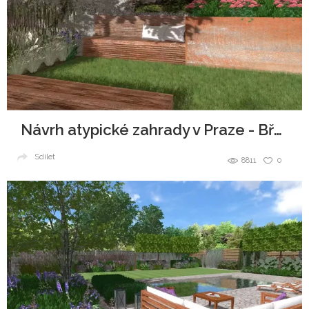
Návrh atypické zahrady v Praze - Břevnov
Sdílet
8811
0