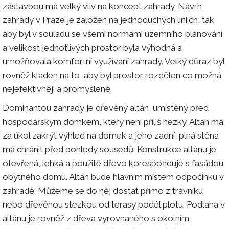
zástavbou má velký vliv na koncept zahrady. Návrh
zahrady v Praze je založen na jednoduchých liniích, tak
aby byl v souladu se všemi normami územního plánování
a velikost jednotlivých prostor byla výhodná a
umožňovala komfortní využívání zahrady. Velký důraz byl
rovněž kladen na to, aby byl prostor rozdělen co možná
nejefektivněji a promyšleně.
Dominantou zahrady je dřevěný altán, umístěný před
hospodářským domkem, který není příliš hezký. Altán má
za úkol zakrýt výhled na domek a jeho zadní, plná stěna
má chránit před pohledy sousedů. Konstrukce altánu je
otevřená, lehká a použité dřevo koresponduje s fasádou
obytného domu. Altán bude hlavním místem odpočinku v
zahradě. Můžeme se do něj dostat přímo z trávníku,
nebo dřevěnou stezkou od terasy podél plotu. Podlaha v
altánu je rovněž z dřeva vyrovnaného s okolním