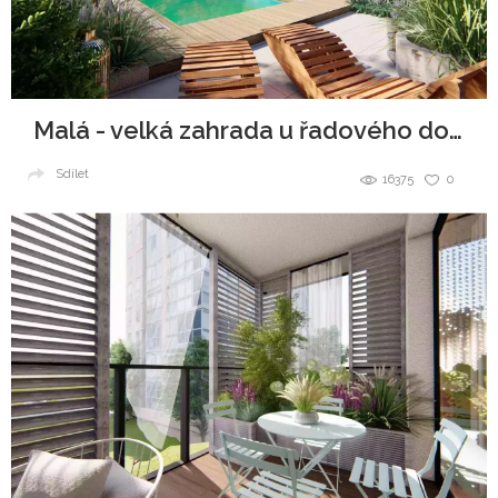
Malá - velká zahrada u řadového domu
Sdílet
16375
0