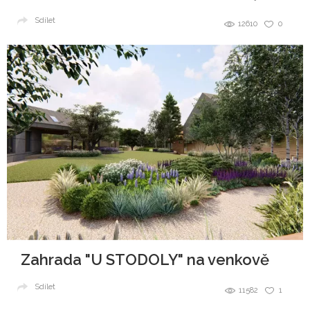
Sdílet
12610
0
Zahrada "U STODOLY" na venkově
Sdílet
11582
1