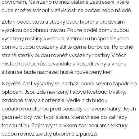
povrchem. Navrženo rovněž plátěné zastřešení, které
bude možné svinout v závislosti na počasí nebo náladě.
Zeleň podél plotu a stezky bude tvořena především
vysokou ozdobnou trávou. Pouze podél domu budou
vysázeny rostliny kvetoucí, zatímco u hospodářského
domku budou vysázeny štíhlé černé borovice. Po druhé
straně stezky budou rovněž vysázeny rostliny. V těch
místech budou růst levandule a kosodřeviny a v rohu
altánu se bude nacházet hustě rozvětvený keř.
Největší část výsadby se nachází podél severozápadního
oplocení. Jsou zde navrženy fialově kvetoucí trvalky,
ozdobné trávy a hortenzie. Vedle nich budou
dodatkovou clonou před sousedy upravené habry. Jejich
geometrický tvar tvoří stěnu, která vnese do zahrady
trochu stínu. Zajímavým prvkem zahradní architektury
budou rovněž lavičky utvořené z pařezů.