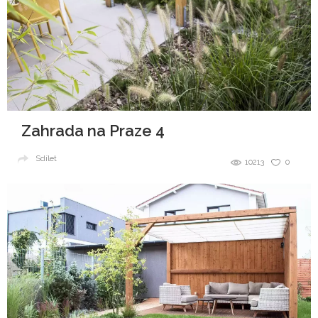
Zahrada na Praze 4
Sdílet
10213
0