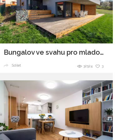
Bungalov ve svahu pro mladou rodinu
Sdílet
32524
3