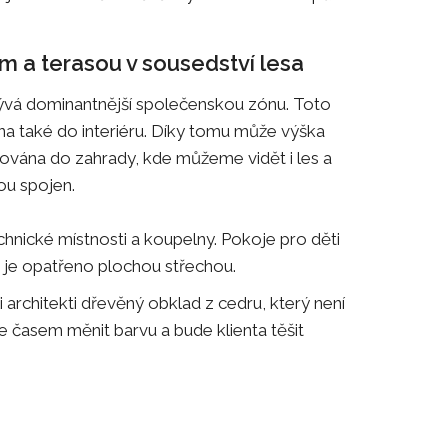
 a terasou v sousedství lesa
krývá dominantnější společenskou zónu. Toto
ána také do interiéru. Díky tomu může výška
ntována do zahrady, kde můžeme vidět i les a
dou spojen.
chnické místnosti a koupelny. Pokoje pro děti
lo je opatřeno plochou střechou.
 architekti dřevěný obklad z cedru, který není
 časem měnit barvu a bude klienta těšit