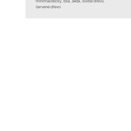
,
,
,
,
minimalistický
bílá
šedá
světlé dřevo
červené dřevo