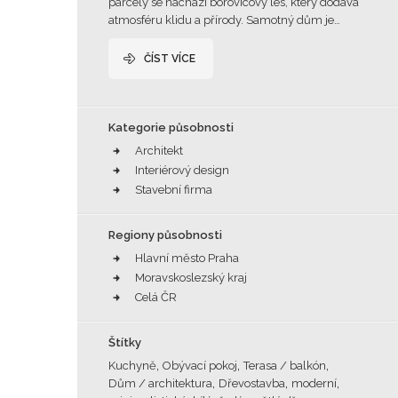
parcely se nachází borovicový les, který dodává
atmosféru klidu a přírody. Samotný dům je…
ČÍST VÍCE
Kategorie působnosti
Architekt
Interiérový design
Stavební firma
Regiony působnosti
Hlavní město Praha
Moravskoslezský kraj
Celá ČR
Štítky
,
,
,
Kuchyně
Obývací pokoj
Terasa / balkón
,
,
,
Dům / architektura
Dřevostavba
moderní