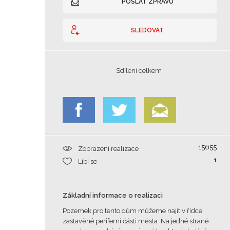
POSLAT ZPRÁVU
SLEDOVAT
Sdílení celkem
15655
Zobrazení realizace
1
Líbí se
Základní informace o realizaci
Pozemek pro tento dům můžeme najít v řídce
zastavěné periferní části města. Na jedné straně