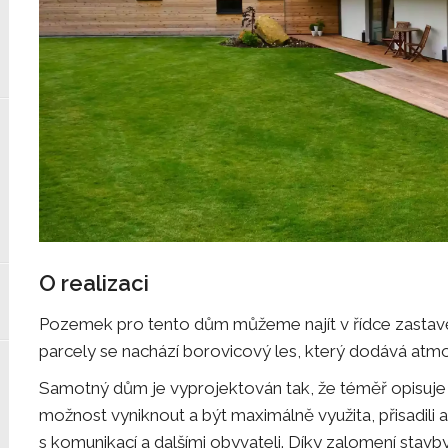
O realizaci
Pozemek pro tento dům můžeme najít v řídce zastavěn
parcely se nachází borovicový les, který dodává atmos
Samotný dům je vyprojektován tak, že téměř opisuje 
možnost vyniknout a být maximálně využita, přisadili a
s komunikací a dalšími obyvateli. Díky zalomení stavby