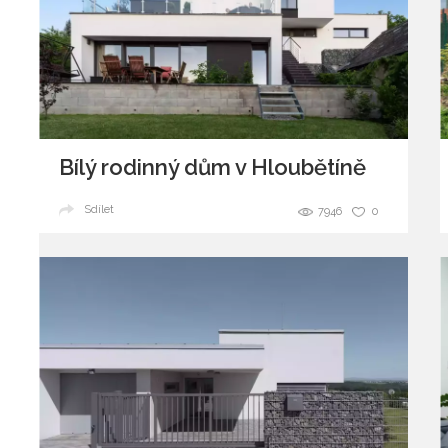
Bílý rodinný dům v Hloubětíně
Sdílet
7946
0