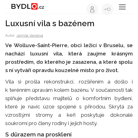
Toggle
navigati
Luxusní vila s bazénem
Autor:
Jarmila Vandová
Ve Wolluve-Saint-Pierre, obci ležící v Bruselu, se
nachází luxusní vila, která zaujme krásným
prostředím, do kterého je zasazena, a které spolu
s ní vytváří opravdu kouzelné místo pro život.
Vila si prošla rekonstrukcí, rozšířením a došlo i
k terénním úpravám kolem bazénu. V současnosti tak
splňuje představu majitelů o komfortním bydlení,
které je navíc úzce spojené s přírodou. Skrytá za
vzrostlými stromy a keři poskytuje dokonalé
soukromí pro členy rodiny i jejich hosty.
S důrazem na prosklení