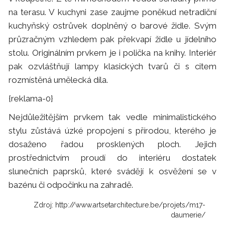
na terasu. V kuchyni zase zaujme poněkud netradiční
kuchyňský ostrůvek doplněný o barové židle. Svým
průzračným vzhledem pak překvapí židle u jídelního
stolu. Originálním prvkem je i polička na knihy. Interiér
pak ozvláštňují lampy klasických tvarů či s citem
rozmístěná umělecká díla.
{reklama-0}
Nejdůležitějším prvkem tak vedle minimalistického
stylu zůstává úzké propojení s přírodou, kterého je
dosaženo řadou prosklených ploch. Jejich
prostřednictvím proudí do interiéru dostatek
slunečních paprsků, které svádějí k osvěžení se v
bazénu či odpočinku na zahradě.
Zdroj: http://www.artsetarchitecture.be/projets/m17-
daumerie/