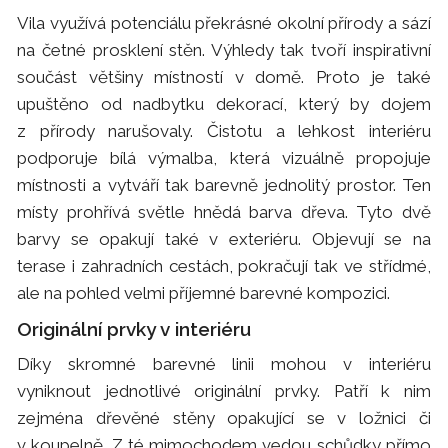
Vila využívá potenciálu překrásné okolní přírody a sází
na četné prosklení stěn. Výhledy tak tvoří inspirativní
součást většiny místností v domě. Proto je také
upuštěno od nadbytku dekorací, který by dojem
z přírody narušovaly. Čistotu a lehkost interiéru
podporuje bílá výmalba, která vizuálně propojuje
místnosti a vytváří tak barevně jednolitý prostor. Ten
místy prohřívá světle hnědá barva dřeva. Tyto dvě
barvy se opakují také v exteriéru. Objevují se na
terase i zahradních cestách, pokračují tak ve střídmé,
ale na pohled velmi příjemné barevné kompozici.
Originální prvky v interiéru
Díky skromné barevné linii mohou v interiéru
vyniknout jednotlivé originální prvky. Patří k nim
zejména dřevěné stěny opakující se v ložnici či
v koupelně. Z té mimochodem vedou schůdky přímo