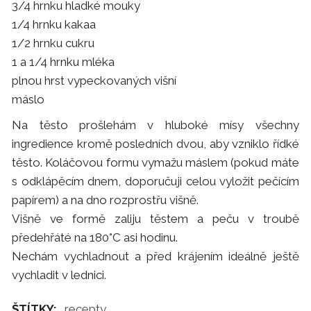
3/4 hrnku hladké mouky
1/4 hrnku kakaa
1/2 hrnku cukru
1 a 1/4 hrnku mléka
plnou hrst vypeckovaných višní
máslo
Na těsto prošlehám v hluboké mísy všechny
ingredience kromě posledních dvou, aby vzniklo řídké
těsto. Koláčovou formu vymažu máslem (pokud máte
s odklápěcím dnem, doporučuji celou vyložit pečícím
papírem) a na dno rozprostřu višně.
Višně ve formě zaliju těstem a peču v troubě
předehřáté na 180°C asi hodinu.
Nechám vychladnout a před krájením ideálně ještě
vychladit v lednici.
ŠTÍTKY:
recepty