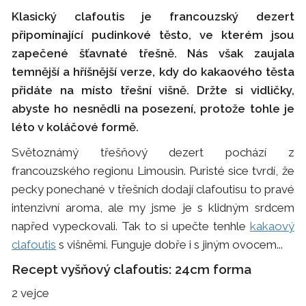
Klasický clafoutis je francouzský dezert
připomínající pudinkové těsto, ve kterém jsou
zapečené šťavnaté třešně. Nás však zaujala
temnější a hříšnější verze, kdy do kakaového těsta
přidáte na místo třešní višně. Držte si vidličky,
abyste ho nesnědli na posezení, protože tohle je
léto v koláčové formě.
Světoznámý třešňový dezert pochází z
francouzského regionu Limousin. Puristé sice tvrdí, že
pecky ponechané v třešních dodají clafoutisu to pravé
intenzivní aroma, ale my jsme je s klidným srdcem
napřed vypeckovali. Tak to si upečte tenhle
kakaový
clafoutis
s višněmi. Funguje dobře i s jiným ovocem...
Recept vyšňový clafoutis: 24cm forma
2 vejce