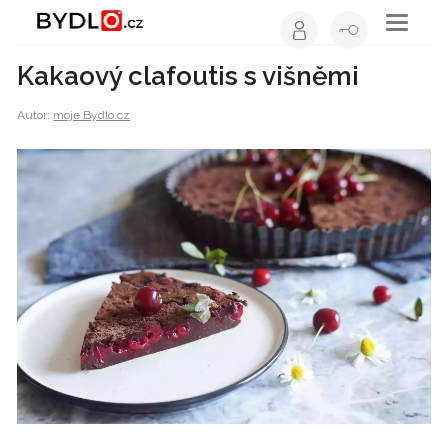
Toggle
navigati
Kakaový clafoutis s višněmi
Autor:
moje Bydlo.cz