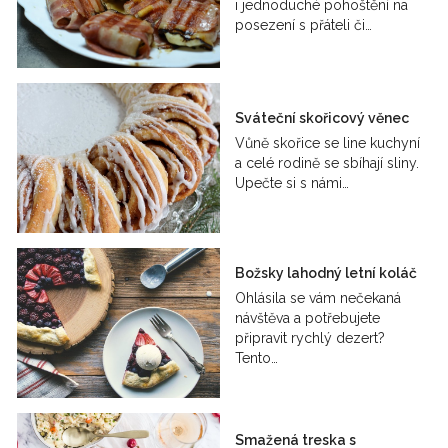
i jednoduché pohoštění na
posezení s přáteli či…
Sváteční skořicový věnec
Vůně skořice se line kuchyní
a celé rodině se sbíhají sliny.
Upečte si s námi…
Božsky lahodný letní koláč
Ohlásila se vám nečekaná
návštěva a potřebujete
připravit rychlý dezert?
Tento…
Smažená treska s