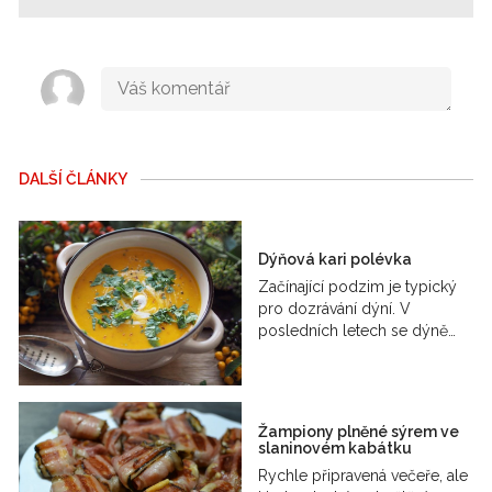
DALŠÍ ČLÁNKY
Dýňová kari polévka
Začínající podzim je typický
pro dozrávání dýní. V
posledních letech se dýně…
Žampiony plněné sýrem ve
slaninovém kabátku
Rychle připravená večeře, ale