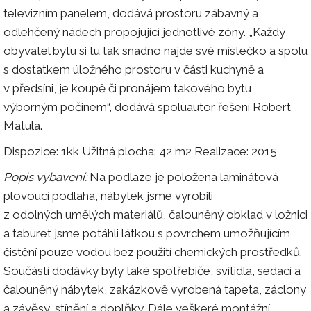
televizním panelem, dodává prostoru zábavný a
odlehčený nádech propojující jednotlivé zóny. „Každý
obyvatel bytu si tu tak snadno najde své místečko a spolu
s dostatkem úložného prostoru v části kuchyně a
v předsíni, je koupě či pronájem takového bytu
výborným počinem“, dodává spoluautor řešení Robert
Matula.
Dispozice: 1kk Užitná plocha: 42 m2 Realizace: 2015
Popis vybavení:
Na podlaze je položena laminátová
plovoucí podlaha, nábytek jsme vyrobili
z odolných umělých materiálů, čalouněný obklad v ložnici
a taburet jsme potáhli látkou s povrchem umožňujícím
čistění pouze vodou bez použití chemických prostředků.
Součástí dodávky byly také spotřebiče, svítidla, sedací a
čalouněný nábytek, zakázkově vyrobená tapeta, záclony
a závěsy, stínění a doplňky. Dále veškeré montážní,