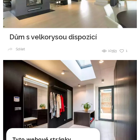
Dům s velkorysou dispozicí
Sdílet
10393
1
Tyto webové stránky