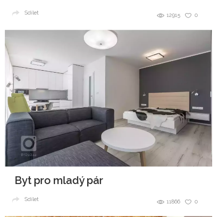
Sdílet
12915
0
Byt pro mladý pár
Sdílet
11866
0