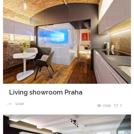
Living showroom Praha
Sdílet
10591
0