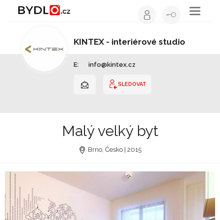
Toggle
navigati
KINTEX - interiérové studio
Interiérový design | Jihomoravský kraj
E:
info@kintex.cz
SLEDOVAT
Malý velký byt
Brno, Česko | 2015