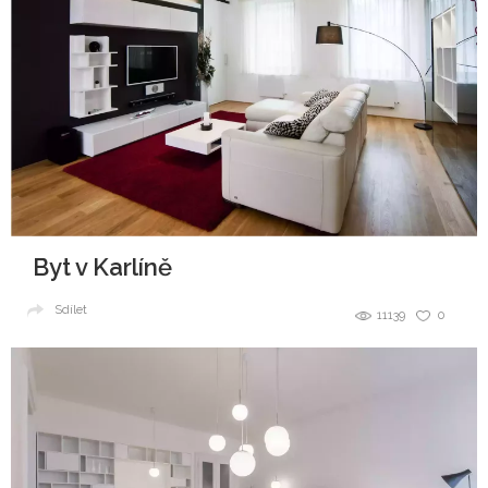
Byt v Karlíně
Sdílet
11139
0