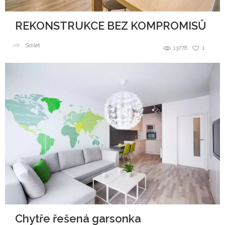
REKONSTRUKCE BEZ KOMPROMISŮ
Sdílet
13778
1
Chytře řešená garsonka