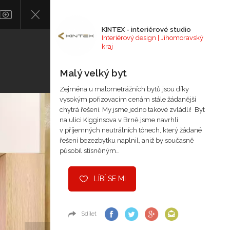
KINTEX - interiérové studio
Interiérový design | Jihomoravský
kraj
Malý velký byt
Zejména u malometrážních bytů jsou díky
vysokým pořizovacím cenám stále žádanější
chytrá řešení. My jsme jedno takové zvládli! Byt
na ulici Kigginsova v Brně jsme navrhli
v příjemných neutrálních tónech, který žádané
řešení bezezbytku naplnil, aniž by současně
působil stísněným…
LÍBÍ SE MI
Sdílet