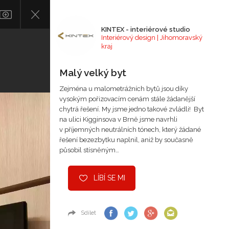
KINTEX - interiérové studio
Interiérový design | Jihomoravský
kraj
Malý velký byt
Zejména u malometrážních bytů jsou díky
vysokým pořizovacím cenám stále žádanější
chytrá řešení. My jsme jedno takové zvládli! Byt
na ulici Kigginsova v Brně jsme navrhli
v příjemných neutrálních tónech, který žádané
řešení bezezbytku naplnil, aniž by současně
působil stísněným…
LÍBÍ SE MI
Sdílet