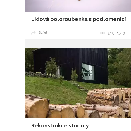
Lidová poloroubenka s podlomenicí
Sdílet
13765
3
Rekonstrukce stodoly