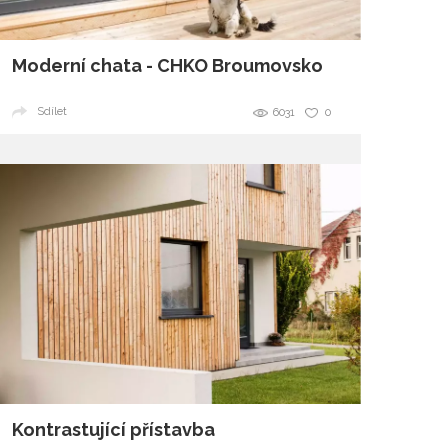
Moderní chata - CHKO Broumovsko
Sdílet
6031
0
Kontrastující přístavba