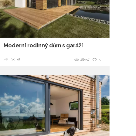
Moderní rodinný dům s garáží
Sdílet
28557
5