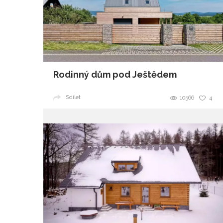
Rodinný dům pod Ještědem
Sdílet
10566
4