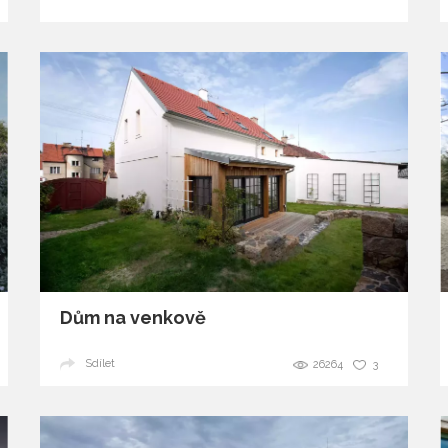
Dům na venkově
Sdílet
26264
3