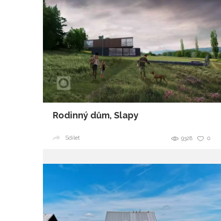
Rodinný dům, Slapy
Sdílet
9328
0