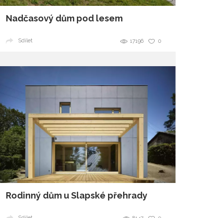
Nadčasový dům pod lesem
Sdílet
17196
0
Rodinný dům u Slapské přehrady
Sdílet