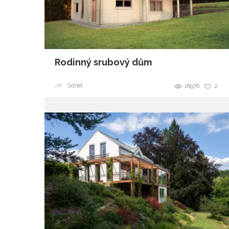
Rodinný srubový dům
Sdílet
16976
2