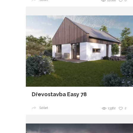
12688
0
Dřevostavba Easy 78
Sdílet
13362
2