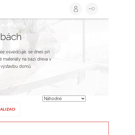
obách
ále osvědčuje, se dnes při
materiály na bázi dřeva v
 výstavbu domů.
EALIZACI