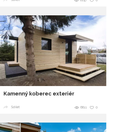
8147
0
Kamenný koberec exteriér
Sdílet
6811
0