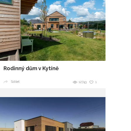
Rodinný dům v Kytíně
Sdílet
12743
1