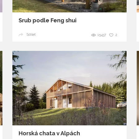
Srub podle Feng shui
Sdílet
15437
2
Horská chata v Alpách