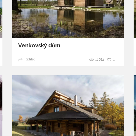
Venkovský dům
Sdílet
12682
1