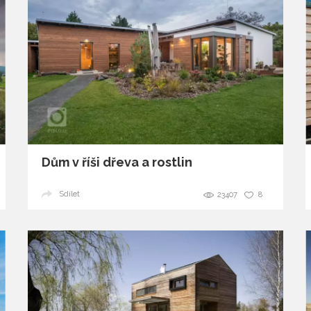
Dům v říši dřeva a rostlin
Sdílet
23407
8