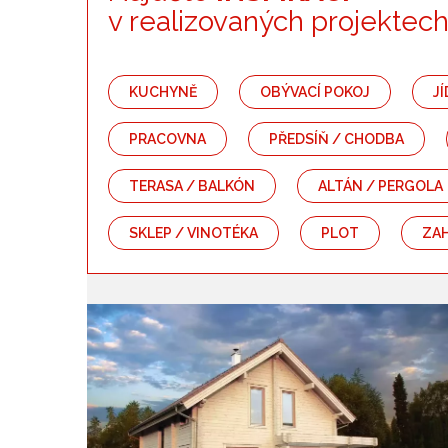
Kategorie
v realizovaných projektec
Kuchyně
Obývací pokoj
KUCHYNĚ
OBÝVACÍ POKOJ
J
Ložnice
Dětský pokoj
PRACOVNA
PŘEDSÍŇ / CHODBA
Koupelna
Záchod
TERASA / BALKÓN
ALTÁN / PERGOLA
Předsíň / chodba
Schodiště
SKLEP / VINOTÉKA
PLOT
ZA
Bazén
Zahrada
Terasa / balkón
Altán / pergola
Dřevostavba
Srub / roubenka
Plot
Zahradní kuchyně