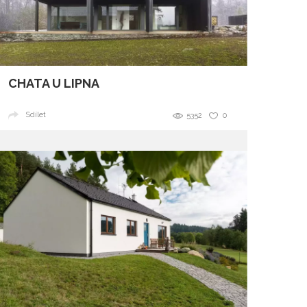
CHATA U LIPNA
Sdílet
5352
0