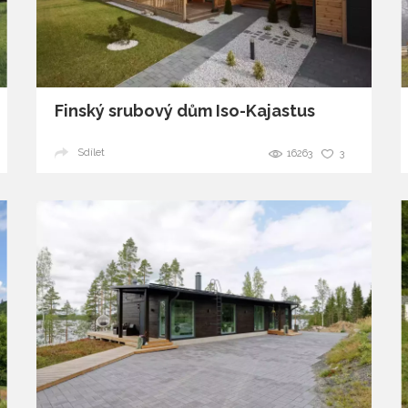
glamour
Finský srubový dům Iso-Kajastus
Sdílet
16263
3