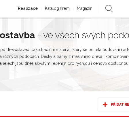
Realizace
Katalog firem
Magazín
vostavba
- ve všech svých pod
ypů dřevostaveb. Jako tradiční materiál, který se po léta budování nad
a různých podobách. Desky a trámy z masivního dřeva i kombinované 
anelech jsou dnes skvělým řešením pro rychlou i cenově dostupnou
PŘIDAT R