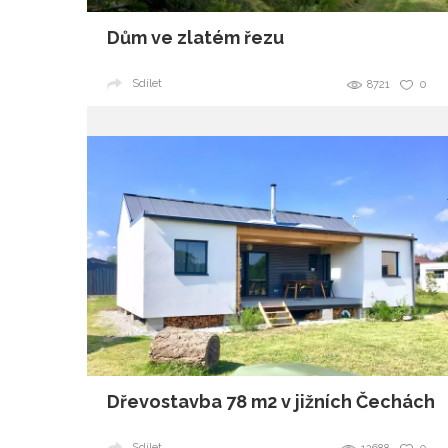
Dům ve zlatém řezu
Sdílet
8721
0
Dřevostavba 78 m2 v jižních Čechách
Sdílet