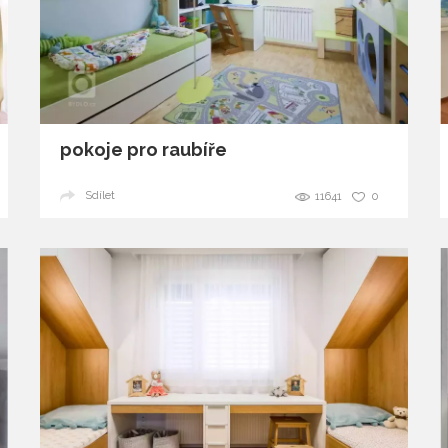
pokoje pro raubíře
Sdílet
11641
0