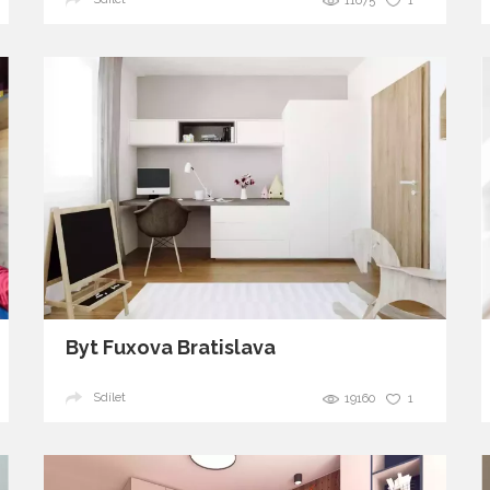
11675
1
Byt Fuxova Bratislava
Sdílet
19160
1