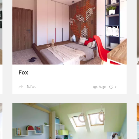
Fox
Sdílet
8430
0