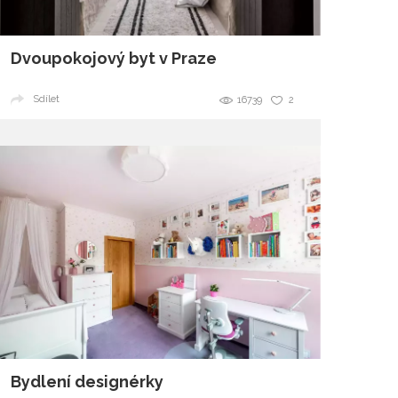
Dvoupokojový byt v Praze
Sdílet
16739
2
Bydlení designérky