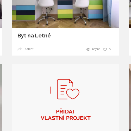
glamour
Byt na Letné
Sdílet
10710
0