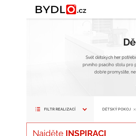
D
Svět dětských her potřebu
prvního psacího stolu pro 
dobře promyslíte, nem
FILTR REALIZACÍ
DĚTSKÝ POKOJ
Najděte
INSPIRACI