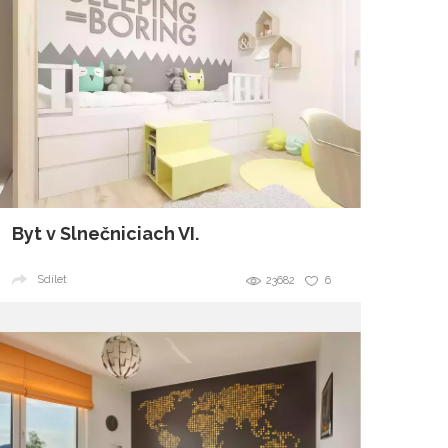
Byt v Slnečniciach VI.
Sdílet
23682
6