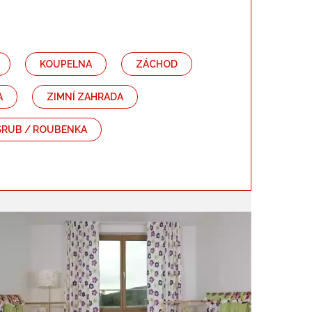
Barva
KOUPELNA
ZÁCHOD
A
ZIMNÍ ZAHRADA
SRUB / ROUBENKA