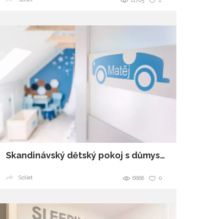
11705
2
Skandinávský dětský pokoj s důmyslně skrytými úložnými prostory
Sdílet
6888
0