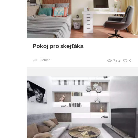
Pokoj pro skejťáka
Sdílet
7334
0