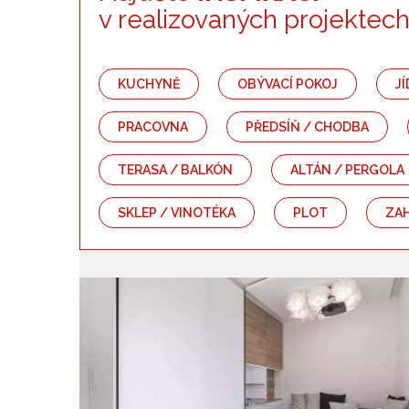
Kategorie
v realizovaných projektec
Kuchyně
Obývací pokoj
KUCHYNĚ
OBÝVACÍ POKOJ
J
Ložnice
Dětský pokoj
PRACOVNA
PŘEDSÍŇ / CHODBA
Koupelna
Záchod
TERASA / BALKÓN
ALTÁN / PERGOLA
Předsíň / chodba
Schodiště
SKLEP / VINOTÉKA
PLOT
ZA
Bazén
Zahrada
Terasa / balkón
Altán / pergola
Dřevostavba
Srub / roubenka
Plot
Zahradní kuchyně