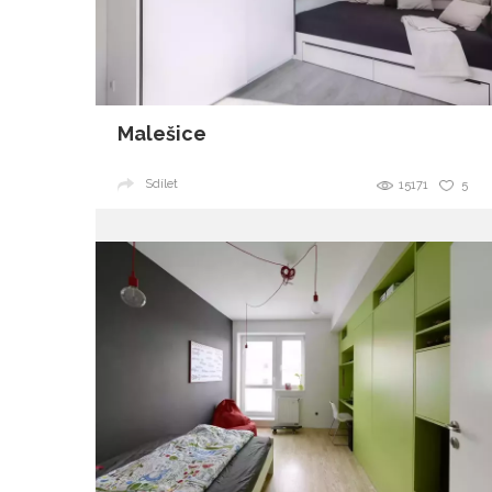
Malešice
Sdílet
15171
5