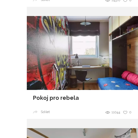
14376
0
Pokoj pro rebela
Sdílet
11044
0