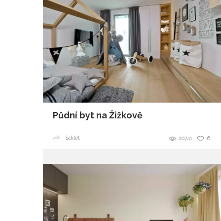
Půdní byt na Žižkově
Sdílet
20741
6