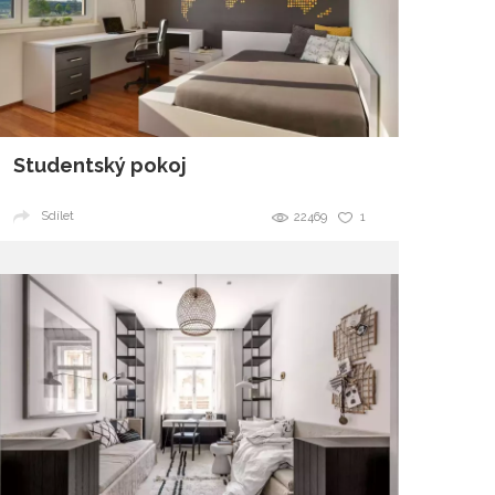
Studentský pokoj
Sdílet
22469
1