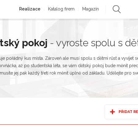
Realizace
Katalog firem
Magazín
ětský pokoj
- vyroste spolu s dě
je pořádný kus místa. Zároveň ale musí spolu s dětmi růst a vyvíjet 
prvňáčka, až po studentská léta, se vám dětský pokoj bude měnit před
usíte jej pak každý třetí rok měnit úplně od základu. Udělejte pro své 
PŘIDAT R