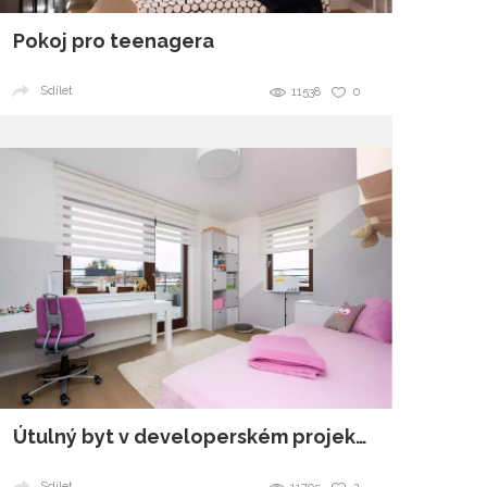
Pokoj pro teenagera
Sdílet
11538
0
Útulný byt v developerském projektu
Sdílet