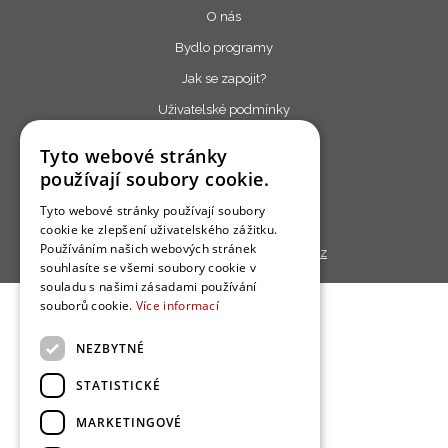
O nás
Bydlo programy
Jak se zapojit?
Uživatelské podmínky
Ochrana osobních údajú
Tyto webové stránky
Cookies
používají soubory cookie.
Redakce
Tyto webové stránky používají soubory
cookie ke zlepšení uživatelského zážitku.
Používáním našich webových stránek
Copyright © 2013 - 2026,
Bydlo.cz
souhlasíte se všemi soubory cookie v
souladu s našimi zásadami používání
souborů cookie.
Více informací
NEZBYTNÉ
STATISTICKÉ
MARKETINGOVÉ