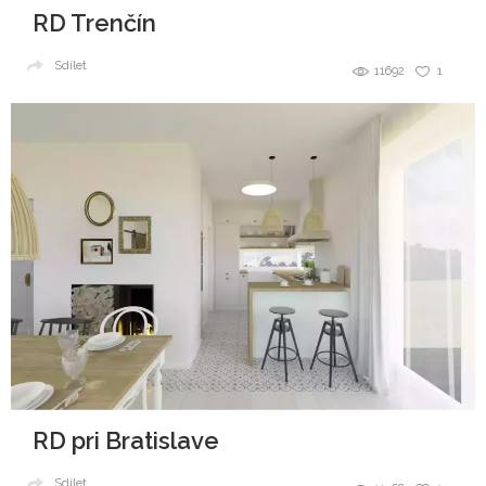
RD Trenčín
Sdílet
11692
1
RD pri Bratislave
Sdílet