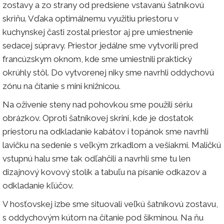
zostavy a zo strany od predsiene vstavanú šatníkovú
skriňu. Vďaka optimálnemu využitiu priestoru v
kuchynskej časti zostal priestor aj pre umiestnenie
sedacej súpravy. Priestor jedálne sme vytvorili pred
francúzskym oknom, kde sme umiestnili praktický
okrúhly stôl. Do vytvorenej niky sme navrhli oddychovú
zónu na čítanie s mini knižnicou.
Na oživenie steny nad pohovkou sme použili sériu
obrázkov. Oproti šatníkovej skrini, kde je dostatok
priestoru na odkladanie kabátov i topánok sme navrhli
lavičku na sedenie s veľkým zrkadlom a vešiakmi. Maličkú
vstupnú halu sme tak odľahčili a navrhli sme tu len
dizajnový kovový stolík a tabuľu na písanie odkazov a
odkladanie kľúčov.
V hosťovskej izbe sme situovali veľkú šatníkovú zostavu,
s oddychovým kútom na čítanie pod šikminou. Na ňu