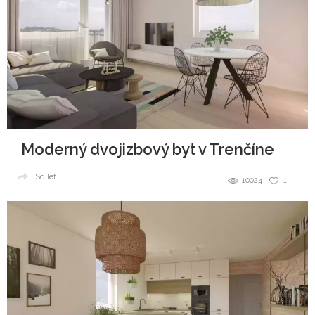
Moderný dvojizbový byt v Trenčíne
Sdílet
10024
1