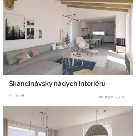
Škandinávsky nádych interiéru
Sdílet
10318
0