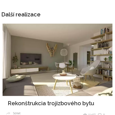
Další realizace
Rekonštrukcia trojizbového bytu
Sdílet
11427
0