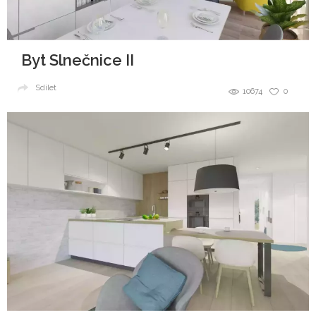
Byt Slnečnice II
Sdílet
10674
0