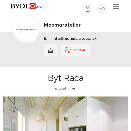
Toggle
navigati
Monmaratelier
Interiérový design | Slovensko
E:
info@monmaratelier.sk
SLEDOVAT
Byt Rača
Vizualizace