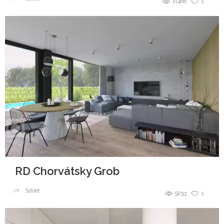
11468
1
RD Chorvátsky Grob
Sdílet
9253
1