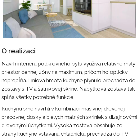
O realizaci
Návrh interiéru podkrovného bytu využíva relatívne malý
priestor dennej zóny na maximum, pričom ho opticky
neprepĺňa. Líniová hmota kuchyne plynulo prechádza do
zostavy s TV a šatníkovej skrine. Nábytková zostava tak
spĺňa všetky potrebné funkcie.
Kuchyňu sme navrhli v kombinácii masívnej drevenej
pracovnej dosky a bielych matných skriniek s dizajnovými
drevenými úchytkami. Vysoká zostava obsahuje zo
strany kuchyne vstavanú chladničku prechádza do TV