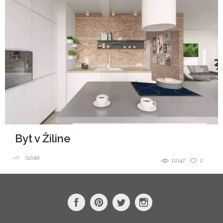
Byt v Žiline
Sdílet
11047
2