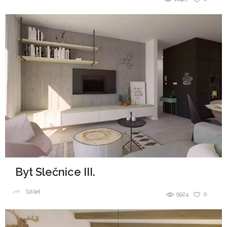
Byt Slečnice III.
Sdílet
9924
0