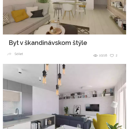
Byt v škandinávskom štýle
Sdílet
10218
2