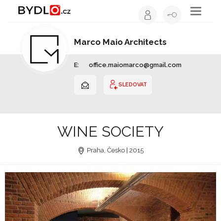
Toggle
navigati
Marco Maio Architects
Architekt | Celá ČR
E:
office.maiomarco@gmail.com
SLEDOVAT
WINE SOCIETY
Praha, Česko | 2015