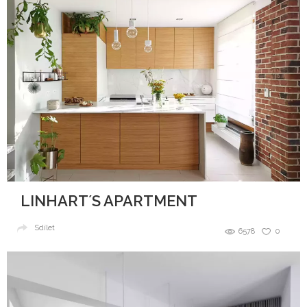
LINHART´S APARTMENT
Sdílet
6578
0