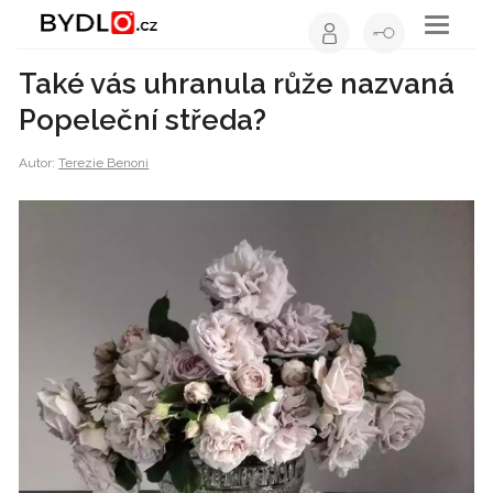
Toggle
navigati
Také vás uhranula růže nazvaná
Popeleční středa?
Autor:
Terezie Benoni