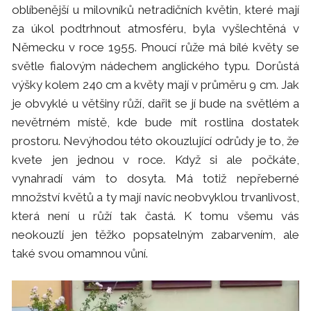
oblíbenější u milovníků netradičních květin, které mají
za úkol podtrhnout atmosféru, byla vyšlechtěná v
Německu v roce 1955. Pnoucí růže má bílé květy se
světle fialovým nádechem anglického typu. Dorůstá
výšky kolem 240 cm a květy mají v průměru 9 cm. Jak
je obvyklé u většiny růží, dařit se jí bude na světlém a
nevětrném místě, kde bude mít rostlina dostatek
prostoru. Nevýhodou této okouzlující odrůdy je to, že
kvete jen jednou v roce. Když si ale počkáte,
vynahradí vám to dosyta. Má totiž nepřeberné
množství květů a ty mají navíc neobvyklou trvanlivost,
která není u růží tak častá. K tomu všemu vás
neokouzlí jen těžko popsatelným zabarvením, ale
také svou omamnou vůní.