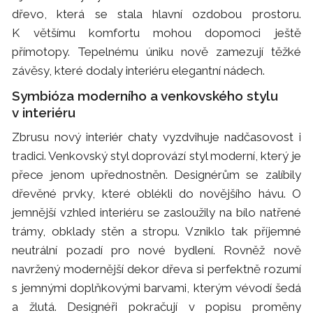
dřevo, která se stala hlavní ozdobou prostoru.
K většímu komfortu mohou dopomoci ještě
přímotopy. Tepelnému úniku nově zamezují těžké
závěsy, které dodaly interiéru elegantní nádech.
Symbióza moderního a venkovského stylu
v interiéru
Zbrusu nový interiér chaty vyzdvihuje nadčasovost i
tradici. Venkovský styl doprovází styl moderní, který je
přece jenom upřednostněn. Designérům se zalíbily
dřevěné prvky, které oblékli do novějšího hávu. O
jemnější vzhled interiéru se zasloužily na bílo natřené
trámy, obklady stěn a stropu. Vzniklo tak příjemné
neutrální pozadí pro nové bydlení. Rovněž nově
navržený modernější dekor dřeva si perfektně rozumí
s jemnými doplňkovými barvami, kterým vévodí šedá
a žlutá. Designéři pokračují v popisu proměny