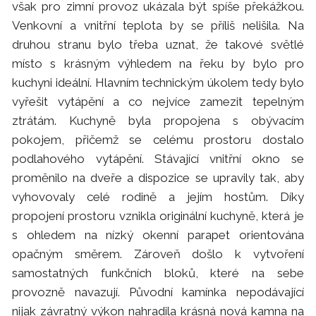
však pro zimní provoz ukázala být spíše překážkou.
Venkovní a vnitřní teplota by se příliš nelišila. Na
druhou stranu bylo třeba uznat, že takové světlé
místo s krásným výhledem na řeku by bylo pro
kuchyni ideální. Hlavním technickým úkolem tedy bylo
vyřešit vytápění a co nejvíce zamezit tepelným
ztrátám. Kuchyně byla propojena s obývacím
pokojem, přičemž se celému prostoru dostalo
podlahového vytápění. Stávající vnitřní okno se
proměnilo na dveře a dispozice se upravily tak, aby
vyhovovaly celé rodině a jejím hostům. Díky
propojení prostoru vznikla originální kuchyně, která je
s ohledem na nízký okenní parapet orientována
opačným směrem. Zároveň došlo k vytvoření
samostatných funkčních bloků, které na sebe
provozně navazují. Původní kamínka nepodávající
nijak závratný výkon nahradila krásná nová kamna na