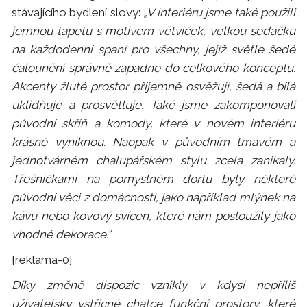
stávajícího bydlení slovy:
„V interiéru jsme také použili
jemnou tapetu s motivem větviček, velkou sedačku
na každodenní spaní pro všechny, jejíž světle šedé
čalounění správně zapadne do celkového konceptu.
Akcenty žluté prostor příjemně osvěžují, šedá a bílá
uklidňuje a prosvětluje. Také jsme zakomponovali
původní skříň a komody, které v novém interiéru
krásně vyniknou. Naopak v původním tmavém a
jednotvárném chalupářském stylu zcela zanikaly.
Třešničkami na pomyslném dortu byly některé
původní věci z domácnosti, jako například mlýnek na
kávu nebo kovový svícen, které nám posloužily jako
vhodné dekorace.“
{reklama-0}
Díky změně dispozic vznikly v kdysi nepříliš
uživatelsky vstřícné chatce funkční prostory, které