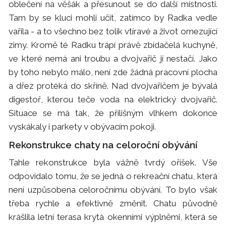
oblečení na věšák a přesunout se do další místnosti.
Tam by se kluci mohli učit, zatímco by Radka vedle
vařila - a to všechno bez tolik vtíravé a život omezující
zimy. Kromě té Radku trápí právě zbídačelá kuchyně,
ve které nemá ani troubu a dvojvařič jí nestačí. Jako
by toho nebylo málo, není zde žádná pracovní plocha
a dřez protéká do skříně. Nad dvojvařičem je bývalá
digestoř, kterou teče voda na elektrický dvojvařič.
Situace se má tak, že přílišným vlhkem dokonce
vyskákaly i parkety v obývacím pokoji.
Rekonstrukce chaty na celoroční obývání
Tahle rekonstrukce byla vážně tvrdý oříšek. Vše
odpovídalo tomu, že se jedná o rekreační chatu, která
není uzpůsobena celoročnímu obývání. To bylo však
třeba rychle a efektivně změnit. Chatu původně
krášlila letní terasa krytá okenními výplněmi, která se