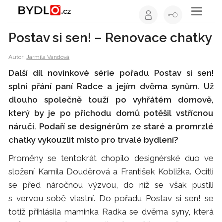
Toggle
navigati
Postav si sen! – Renovace chatky
Autor:
Jarmila Vandová
Další díl novinkové série pořadu Postav si sen!
splní přání paní Radce a jejím dvěma synům. Už
dlouho společně touží po vyhřátém domově,
který by je po příchodu domů potěšil vstřícnou
náručí. Podaří se designérům ze staré a promrzlé
chatky vykouzlit místo pro trvalé bydlení?
Proměny se tentokrát chopilo designérské duo ve
složení Kamila Douděrová a František Kobližka. Ocitli
se před náročnou výzvou, do níž se však pustili
s vervou sobě vlastní. Do pořadu Postav si sen! se
totiž přihlásila maminka Radka se dvěma syny, která