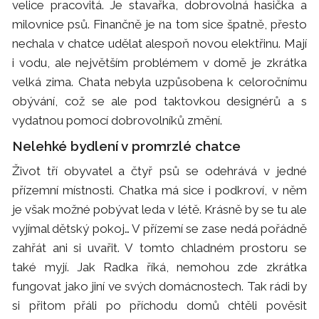
velice pracovitá. Je stavařka, dobrovolná hasička a
milovnice psů. Finančně je na tom sice špatně, přesto
nechala v chatce udělat alespoň novou elektřinu. Mají
i vodu, ale největším problémem v domě je zkrátka
velká zima. Chata nebyla uzpůsobena k celoročnímu
obývání, což se ale pod taktovkou designérů a s
vydatnou pomocí dobrovolníků změní.
Nelehké bydlení v promrzlé chatce
Život tří obyvatel a čtyř psů se odehrává v jedné
přízemní místnosti. Chatka má sice i podkroví, v něm
je však možné pobývat leda v létě. Krásně by se tu ale
vyjímal dětský pokoj… V přízemí se zase nedá pořádně
zahřát ani si uvařit. V tomto chladném prostoru se
také myjí. Jak Radka říká, nemohou zde zkrátka
fungovat jako jiní ve svých domácnostech. Tak rádi by
si přitom přáli po příchodu domů chtěli pověsit