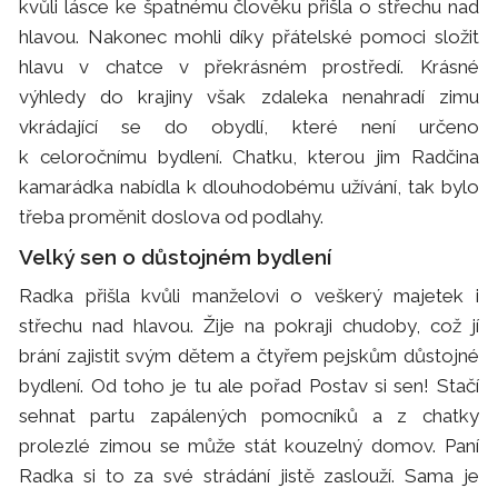
kvůli lásce ke špatnému člověku přišla o střechu nad
hlavou. Nakonec mohli díky přátelské pomoci složit
hlavu v chatce v překrásném prostředí. Krásné
výhledy do krajiny však zdaleka nenahradí zimu
vkrádající se do obydlí, které není určeno
k celoročnímu bydlení. Chatku, kterou jim Radčina
kamarádka nabídla k dlouhodobému užívání, tak bylo
třeba proměnit doslova od podlahy.
Velký sen o důstojném bydlení
Radka přišla kvůli manželovi o veškerý majetek i
střechu nad hlavou. Žije na pokraji chudoby, což jí
brání zajistit svým dětem a čtyřem pejskům důstojné
bydlení. Od toho je tu ale pořad Postav si sen! Stačí
sehnat partu zapálených pomocníků a z chatky
prolezlé zimou se může stát kouzelný domov. Paní
Radka si to za své strádání jistě zaslouží. Sama je