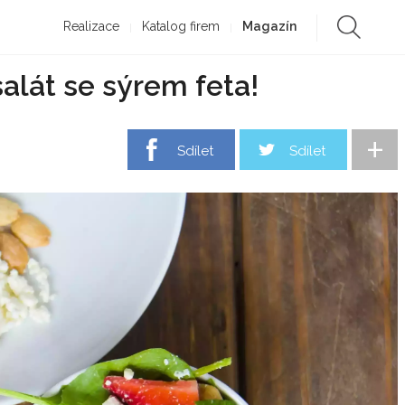
Realizace
Katalog firem
Magazín
alát se sýrem feta!
+
Sdílet
Sdílet