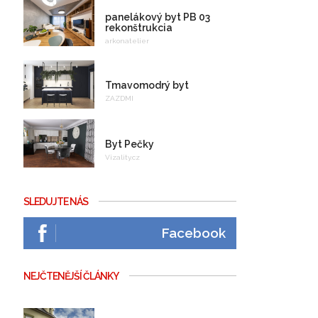
panelákový byt PB 03
rekonštrukcia
arkonatelier
Tmavomodrý byt
ZAZDMI
Byt Pečky
Vizality.cz
SLEDUJTE NÁS
Facebook
NEJČTENĚJŠÍ ČLÁNKY