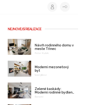
NEJNOVĚJŠÍ REALIZACE
Návrh rodinného domu v
meste Třinec
Peter Kubík
Moderní mezonetový
byt
Scan360.cz
Zelené kaskády:
Moderní rodinné bydlení
na celý život
Bonami