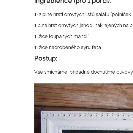
Ingredience (pro 1 porci):
1-2 plné hrsti omytých listů salátu (polníček,
1 plná hrst omytých jahod, nakrájených na p
1 lžíce loupaných mandlí
1 lžíce nadrobeného sýru feta
Postup:
Vše smícháme, případně dochutíme olivov