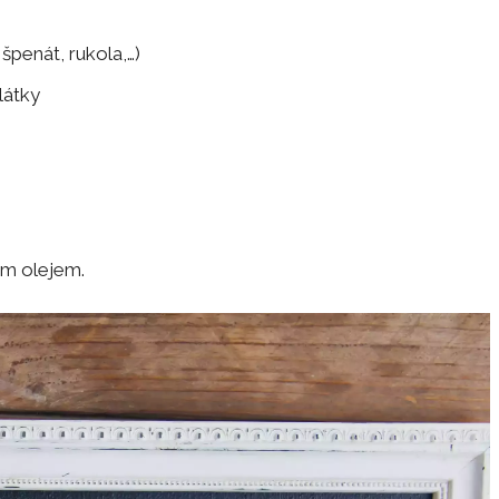
 špenát, rukola,…)
látky
ým olejem.