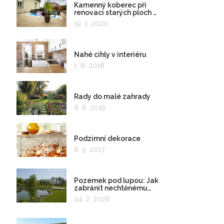
Kamenný koberec při
renovaci starých ploch a
kolem bazénu
19. 1. 2020
Nahé cihly v interiéru
1. 6. 2018
Rady do malé zahrady
8. 6. 2019
Podzimní dekorace
8. 9. 2017
Pozemek pod lupou: Jak
zabránit nechtěnému
zadržování vody
24. 2. 2026