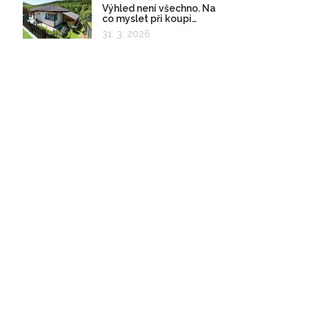
Výhled není všechno. Na
co myslet při koupi
pozemku?
31. 3. 2026